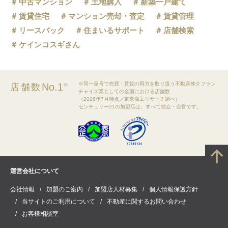
中古マンション
土地購入
新築一戸建て
賃貸住宅
マンション売却・査定
賃貸管理
リースバック
住まいるサポート
店舗検索
ケインコスギさん
※同一屋号で売買・賃貸の両方を取り扱う不動産仲介フラン
No.1
店舗数
※
チャイズ業としての全国における店舗数
（2026年7月時点／東京商工リサーチ調べ）
センチュリー21の加盟店は、すべて独立・自営です。
運営会社について
会社情報
加盟のご案内
加盟店人材募集
個人情報保護方針
当サイトのご利用について
不動産に関するお問い合わせ
お客様相談室