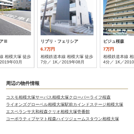
アⅢ
リブリ・フェリシア
ビジュ桜森
6.7万円
7万円
線 相模大塚 徒歩
相模鉄道本線 相模大塚 徒歩
相模鉄道本線 相
2019年03月
7分／ 1K／2019年08月
4分／ 1K／201
周辺の物件情報
コスモ相模大塚
サーパス相模大塚
クローバーライフ桜森
ライオンズグローベル相模大塚駅前
カインドステージ相模大塚
エスペランサ大和桜森
クリオ相模大塚壱番館
コーポラティブヤマト
桜森ハイツ
ジェームスタウン相模大塚