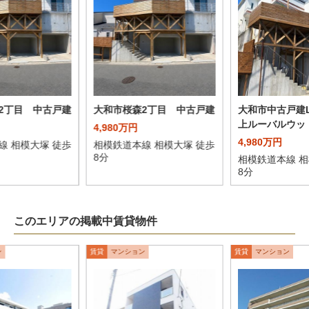
2丁目 中古戸建
大和市桜森2丁目 中古戸建
大和市中古戸建L
上ルーバルウッ
4,980万円
4,980万円
線 相模大塚 徒歩
相模鉄道本線 相模大塚 徒歩
8分
相模鉄道本線 相
8分
このエリアの掲載中賃貸物件
ン
賃貸
マンション
賃貸
マンション