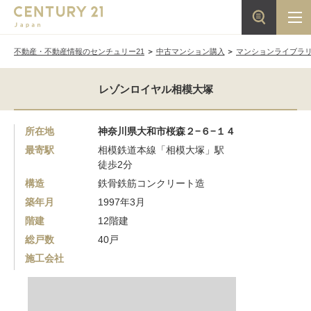
不動産・不動産情報のセンチュリー21
中古マンション購入
マンションライブラ
レゾンロイヤル相模大塚
所在地
神奈川県大和市桜森２−６−１４
最寄駅
相模鉄道本線「相模大塚」駅
徒歩2分
構造
鉄骨鉄筋コンクリート造
築年月
1997年3月
階建
12階建
総戸数
40戸
施工会社