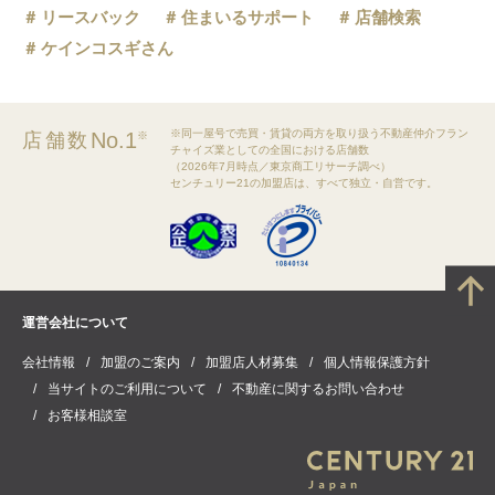
リースバック
住まいるサポート
店舗検索
ケインコスギさん
※同一屋号で売買・賃貸の両方を取り扱う不動産仲介フラン
No.1
店舗数
※
チャイズ業としての全国における店舗数
（2026年7月時点／東京商工リサーチ調べ）
センチュリー21の加盟店は、すべて独立・自営です。
運営会社について
会社情報
加盟のご案内
加盟店人材募集
個人情報保護方針
当サイトのご利用について
不動産に関するお問い合わせ
お客様相談室