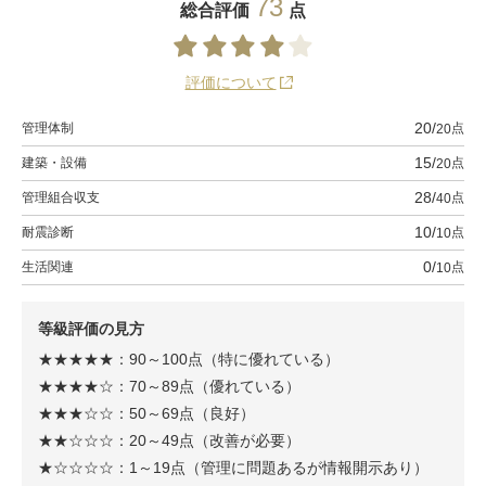
73
総合評価
点
評価について
20
管理体制
点
20
15
建築・設備
点
20
28
管理組合収支
点
40
10
耐震診断
点
10
0
生活関連
点
10
等級評価の見方
★★★★★：90～100点（特に優れている）
★★★★☆：70～89点（優れている）
★★★☆☆：50～69点（良好）
★★☆☆☆：20～49点（改善が必要）
★☆☆☆☆：1～19点（管理に問題あるが情報開示あり）