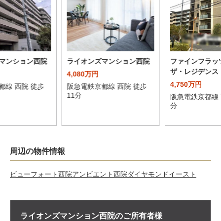
マンション西院
ライオンズマンション西院
ファインフラッ
ザ・レジデンス
4,080万円
4,750万円
都線 西院 徒歩
阪急電鉄京都線 西院 徒歩
11分
阪急電鉄京都線 
分
周辺の物件情報
ビューフォート西院
アンビエント西院ダイヤモンドイースト
ライオンズマンション西院の
ご所有者様