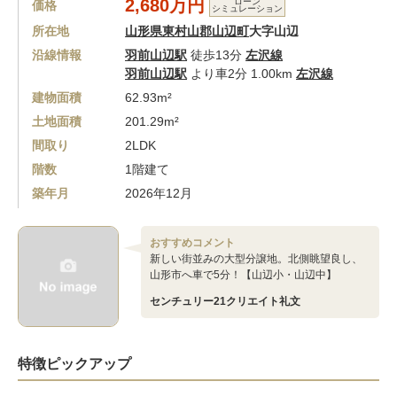
2,680万円
ローン
価格
シミュレーション
所在地
山形県東村山郡山辺町
大字山辺
沿線情報
羽前山辺駅
徒歩13分
左沢線
羽前山辺駅
より車2分 1.00km
左沢線
建物面積
62.93m²
土地面積
201.29m²
間取り
2LDK
階数
1階建て
築年月
2026年12月
おすすめコメント
新しい街並みの大型分譲地。北側眺望良し、
山形市へ車で5分！【山辺小・山辺中】
センチュリー21クリエイト礼文
特徴ピックアップ