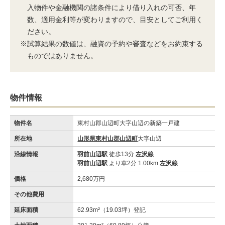
入物件や金融機関の諸条件により借り入れの可否、年
数、適用金利等が変わりますので、目安としてご利用く
ださい。
※試算結果の数値は、融資の予約や審査などをお約束する
ものではありません。
物件情報
物件名
東村山郡山辺町大字山辺の新築一戸建
所在地
山形県東村山郡山辺町
大字山辺
沿線情報
羽前山辺駅
徒歩13分
左沢線
羽前山辺駅
より車2分 1.00km
左沢線
価格
2,680万円
その他費用
延床面積
62.93m²（19.03坪）登記