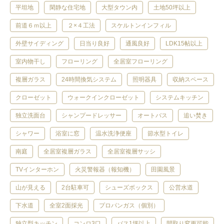
平坦地
閑静な住宅地
大型タウン内
土地50坪以上
前道６ｍ以上
２×４工法
スケルトンインフィル
外壁サイディング
日当り良好
通風良好
LDK15帖以上
室内物干し
フローリング
全居室フローリング
複層ガラス
24時間換気システム
照明器具
収納スペース
クローゼット
ウォークインクローゼット
システムキッチン
独立洗面台
シャンプードレッサー
オートバス
追い焚き
シャワー
浴室に窓
温水洗浄便座
節水型トイレ
南庭
全居室複層ガラス
全居室複層サッシ
TVインターホン
火災警報器（報知機）
田園風景
山が見える
2台駐車可
シューズボックス
公営水道
下水道
全室2面採光
プロパンガス（個別）
独立型キッチン
コンロ3口
バス1坪以上
間取り変更可能