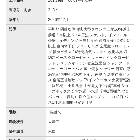
土地面積
201.29m²（60.89坪）公簿
間取り・向き
2LDK
築年月
2026年12月
設備
平坦地 閑静な住宅地 大型タウン内 土地50坪以上
前道６ｍ以上 ２×４工法 スケルトンインフィル
外壁サイディング 日当り良好 通風良好 LDK15帖
以上 室内物干し フローリング 全居室フローリン
グ 複層ガラス 24時間換気システム 照明器具 収
納スペース クローゼット ウォークインクローゼ
ット システムキッチン 独立洗面台 シャンプード
レッサー オートバス 追い焚き シャワー 浴室に窓
温水洗浄便座 節水型トイレ 南庭 全居室複層ガラ
ス 全居室複層サッシ TVインターホン 火災警報器
（報知機） 田園風景 山が見える 2台駐車可 シュ
ーズボックス 公営水道 下水道 全室2面採光 プロ
パンガス（個別） 独立型キッチン コンロ3口 バ
ス1坪以上 間取り変更可能
階数
1階建て
建物状況
未着工
物件構造
木造