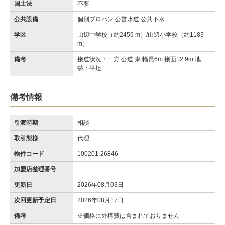
国土法
不要
公共設備
個別プロパン 公営水道 公共下水
学区
山辺中学校（約2459 m）/山辺小学校（約1183
m）
備考
接道状況：一方 公道 東 幅員6m 接面12.9m 地
勢：平坦
備考情報
引渡時期
相談
取引態様
代理
物件コード
100201-26846
加盟店整理番号
更新日
2026年08月03日
次回更新予定日
2026年08月17日
備考
※価格に外構費は含まれておりません