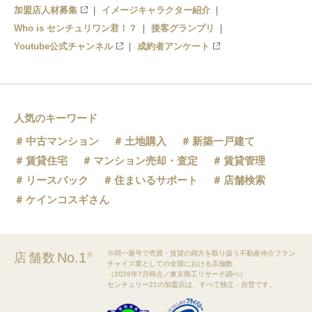
加盟店人材募集
イメージキャラクター紹介
Who is センチュリワン君！？
接客グランプリ
Youtube公式チャンネル
成約者アンケート
人気のキーワード
中古マンション
土地購入
新築一戸建て
賃貸住宅
マンション売却・査定
賃貸管理
リースバック
住まいるサポート
店舗検索
ケインコスギさん
※同一屋号で売買・賃貸の両方を取り扱う不動産仲介フラン
No.1
店舗数
※
チャイズ業としての全国における店舗数
（2026年7月時点／東京商工リサーチ調べ）
センチュリー21の加盟店は、すべて独立・自営です。