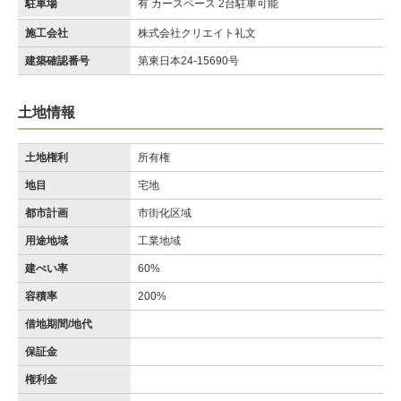
駐車場
有 カースペース 2台駐車可能
施工会社
株式会社クリエイト礼文
建築確認番号
第東日本24-15690号
土地情報
土地権利
所有権
地目
宅地
都市計画
市街化区域
用途地域
工業地域
建ぺい率
60%
容積率
200%
借地期間/地代
保証金
権利金