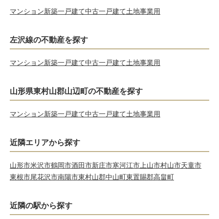
マンション
新築一戸建て
中古一戸建て
土地
事業用
左沢線の不動産を探す
マンション
新築一戸建て
中古一戸建て
土地
事業用
山形県東村山郡山辺町の不動産を探す
マンション
新築一戸建て
中古一戸建て
土地
事業用
近隣エリアから探す
山形市
米沢市
鶴岡市
酒田市
新庄市
寒河江市
上山市
村山市
天童市
東根市
尾花沢市
南陽市
東村山郡中山町
東置賜郡高畠町
近隣の駅から探す