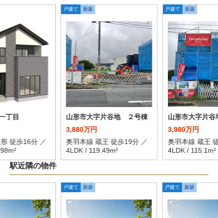
戸建て
新築
戸建て
新築
一丁目
山形市大字片谷地 ２号棟
山形市大字片谷
3,880万円
3,980万円
形 徒歩16分 ／
奥羽本線 蔵王 徒歩19分 ／
奥羽本線 蔵王 徒
.98m²
4LDK / 119.49m²
4LDK / 115.1m²
駅近隣の物件
戸建て
新築
戸建て
新築