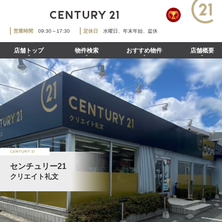
営業時間
09:30～17:30
定休日
水曜日、年末年始、盆休
店舗トップ
物件検索
おすすめ物件
店舗概要
センチュリー21
クリエイト礼文