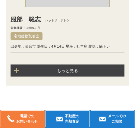
服部 聡志
ハットリ サトシ
営業経験：28年5ヶ月
宅地建物取引士
出身地：仙台市 誕生日：4月14日 星座：牡羊座 趣味：筋トレ
もっと見る
電話での
不動産の
メールでの
お問い合わせ
売却査定
ご相談