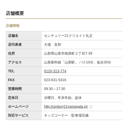
店舗概要
店舗情報
店舗名
センチュリー21クリエイト礼文
店代表者
大場 友和
住所
山形県山形市南原町２丁目7-39
アクセス
山形新幹線「山形駅」 バス10分、徒歩30分
TEL
0120-313-774
FAX
023-631-5416
営業時間
09:30～17:30
定休日
水曜日、年末年始、盆休
ホームページ
http://century21yamagata.jp/
対応サービス
キッズコーナー 駐車場完備