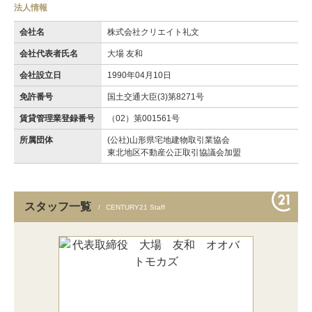
法人情報
会社名
株式会社クリエイト礼文
会社代表者氏名
大場 友和
会社設立日
1990年04月10日
免許番号
国土交通大臣(3)第8271号
賃貸管理業登録番号
（02）第001561号
所属団体
(公社)山形県宅地建物取引業協会
東北地区不動産公正取引協議会加盟
スタッフ一覧
CENTURY21 Staff