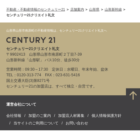
不動産・不動産情報のセンチュリー21
店舗案内
山形県
山形新幹線
センチュリー21クリエイト礼文
山形県山形市南原町の不動産情報は、センチュリー21クリエイト礼文へ
センチュリー21クリエイト礼文
〒9902413 山形県山形市南原町２丁目7-39
山形新幹線「山形駅」 バス10分、徒歩30分
営業時間：09:30～17:30 定休日：水曜日、年末年始、盆休
TEL：0120-313-774 FAX：023-631-5416
国土交通大臣(3)第8271号
センチュリー21の加盟店は、すべて独立・自営です。
運営会社について
会社情報
加盟のご案内
加盟店人材募集
個人情報保護方針
当サイトのご利用について
お問い合わせ