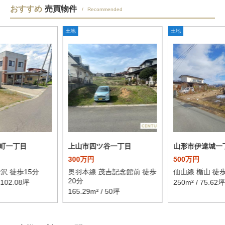
おすすめ
売買物件
Recommended
土地
土地
町一丁目
上山市四ツ谷一丁目
山形市伊達城一
300万円
500万円
沢 徒歩15分
奥羽本線 茂吉記念館前 徒歩
仙山線 楯山 徒歩
20分
/ 102.08坪
250m² / 75.62坪
165.29m² / 50坪