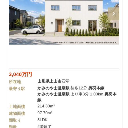
3,040万円
山形県
上山市
石堂
所在地
かみのやま温泉駅
徒歩12分
奥羽本線
最寄り駅
かみのやま温泉駅
より車3分 1.00km
奥羽本
線
214.39m²
土地面積
97.70m²
建物面積
3LDK
間取り
2階建て
階数