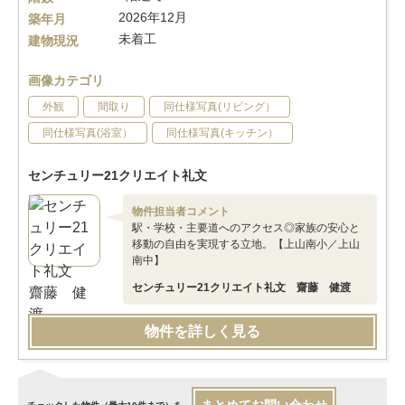
2026年12月
築年月
未着工
建物現況
画像カテゴリ
外観
間取り
同仕様写真(リビング）
同仕様写真(浴室）
同仕様写真(キッチン）
センチュリー21クリエイト礼文
物件担当者コメント
駅・学校・主要道へのアクセス◎家族の安心と
移動の自由を実現する立地。【上山南小／上山
南中】
センチュリー21クリエイト礼文 齋藤 健渡
物件を詳しく見る