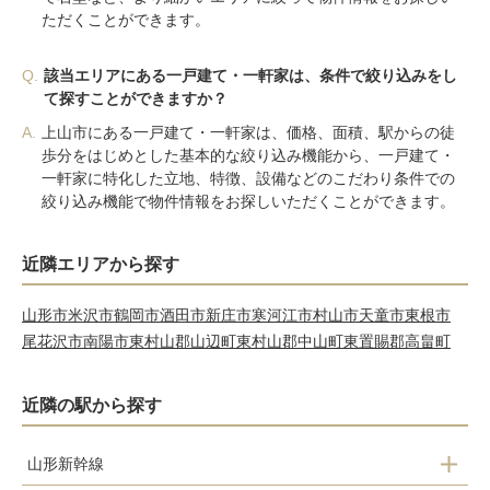
ただくことができます。
Q.
該当エリアにある一戸建て・一軒家は、条件で絞り込みをし
て探すことができますか？
A.
上山市にある一戸建て・一軒家は、価格、面積、駅からの徒
歩分をはじめとした基本的な絞り込み機能から、一戸建て・
一軒家に特化した立地、特徴、設備などのこだわり条件での
絞り込み機能で物件情報をお探しいただくことができます。
近隣エリアから探す
山形市
米沢市
鶴岡市
酒田市
新庄市
寒河江市
村山市
天童市
東根市
尾花沢市
南陽市
東村山郡山辺町
東村山郡中山町
東置賜郡高畠町
近隣の駅から探す
山形新幹線