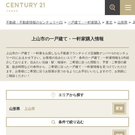
不動産・不動産情報のセンチュリー21
一戸建て・一軒家購入
東北
山形県
上山市の一戸建て・一軒家購入情報
上山市の一戸建て・一軒家をお探しなら不動産フランチャイズ店舗数ナンバー1のセンチュ
リー21におまかせ下さい。お客様の住みたいエリア・条件の一戸建て・一軒家情報を1件紹
介しております。住みたい沿線・駅・地域や、ご希望に合った間取り、予算・ご希望の家
賃、徒歩時間などの条件から、ご希望に沿った一戸建て・一軒家情報を見つけていただけ
ます。お客様にご希望に沿うお部屋が見つかるようにお手伝いいたしますので、お気軽に
ご相談ください！
エリアから探す
変更
山形県
上山市
条件で絞り込む