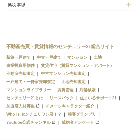
奥羽本線
かみのやま温泉駅
羽前中山駅
かみのやま温泉駅
茂吉記念館前駅
不動産売買・賃貸情報のセンチュリー21総合サイト
新築一戸建て
中古一戸建て
マンション
土地
事業投資用物件
賃貸住宅（賃貸マンション・アパート）
不動産売却査定
中古マンション売却査定
一戸建て・一軒家売却査定
土地売却査定
マンションライブラリー
賃貸管理
店舗検索
センチュリー21とは
リースバック
住まいるサポート21
加盟店人材募集
イメージキャラクター紹介
Who is センチュリワン君！？
接客グランプリ
Youtube公式チャンネル
成約者アンケート