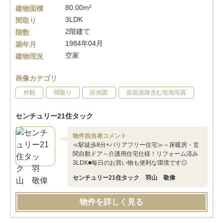
80.00m²
建物面積
3LDK
間取り
2階建て
階数
1984年04月
築年月
空家
建物現況
画像カテゴリ
外観
間取り
区画図
前面道路含む現地写真
センチュリー21住タック
物件担当者コメント
≪駅徒歩8分×バリアフリー住宅≫～床暖房・玄
関自動ドア～介護用住宅仕様！リフォーム済み
3LDK■毎日のお買い物も便利な環境です◎
センチュリー21住タック 羽山 敬偉
物件を詳しく見る