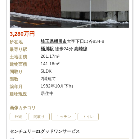
3,280万円
埼玉県
桶川市
大字下日出谷834-8
所在地
桶川駅
徒歩24分
高崎線
最寄り駅
281.17m²
土地面積
141.18m²
建物面積
5LDK
間取り
2階建て
階数
1982年10月下旬
築年月
居住中
建物現況
画像カテゴリ
外観
間取り
キッチン
トイレ
センチュリー21グッドワンサービス