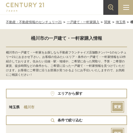
不動産・不動産情報のセンチュリー21
一戸建て・一軒家購入
関東
埼玉県
桶川市の一戸建て・一軒家購入情報
桶川市の一戸建て・一軒家をお探しなら不動産フランチャイズ店舗数ナンバー1のセンチュ
リー21におまかせ下さい。お客様の住みたいエリア・条件の一戸建て・一軒家情報を13件
紹介しております。住みたい沿線・駅・地域や、ご希望に合った間取り、予算・ご希望の
家賃、徒歩時間などの条件から、ご希望に沿った一戸建て・一軒家情報を見つけていただ
けます。お客様にご希望に沿うお部屋が見つかるようにお手伝いいたしますので、お気軽
にご相談ください！
エリアから探す
変更
埼玉県
桶川市
条件で絞り込む