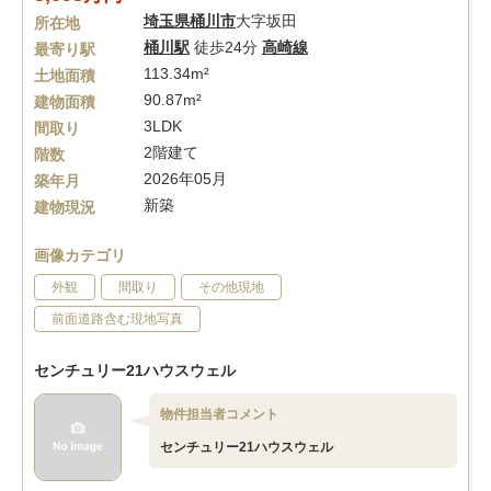
埼玉県
桶川市
大字坂田
所在地
桶川駅
徒歩24分
高崎線
最寄り駅
113.34m²
土地面積
90.87m²
建物面積
3LDK
間取り
2階建て
階数
2026年05月
築年月
新築
建物現況
画像カテゴリ
外観
間取り
その他現地
前面道路含む現地写真
センチュリー21ハウスウェル
物件担当者コメント
センチュリー21ハウスウェル