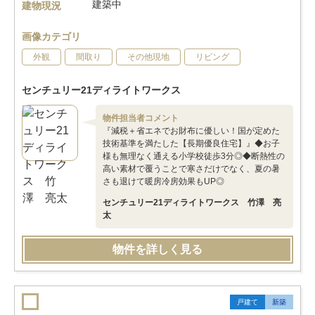
建築中
建物現況
画像カテゴリ
外観
間取り
その他現地
リビング
センチュリー21ディライトワークス
物件担当者コメント
『減税＋省エネでお財布に優しい！国が定めた
技術基準を満たした【長期優良住宅】』◆お子
様も無理なく通える小学校徒歩3分◎◆断熱性の
高い素材で覆うことで寒さだけでなく、夏の暑
さも退けて暖房冷房効果もUP◎
センチュリー21ディライトワークス 竹澤 亮
太
物件を詳しく見る
戸建て
新築