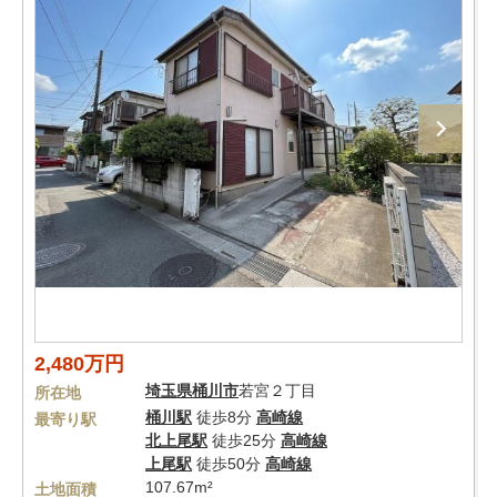
2,480万円
埼玉県
桶川市
若宮２丁目
所在地
桶川駅
徒歩8分
高崎線
最寄り駅
北上尾駅
徒歩25分
高崎線
上尾駅
徒歩50分
高崎線
107.67m²
土地面積