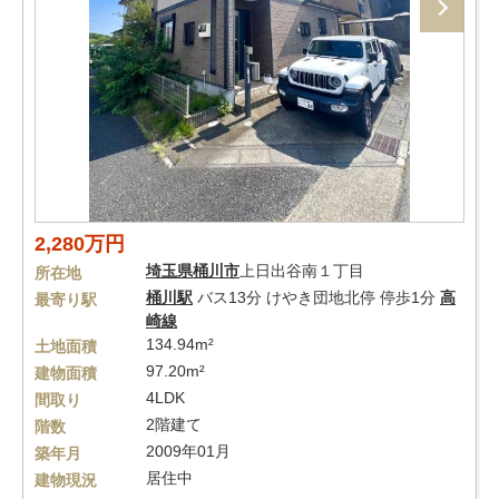
2,280万円
埼玉県
桶川市
上日出谷南１丁目
所在地
桶川駅
バス13分 けやき団地北停 停歩1分
高
最寄り駅
崎線
134.94m²
土地面積
97.20m²
建物面積
4LDK
間取り
2階建て
階数
2009年01月
築年月
居住中
建物現況