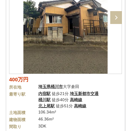
400万円
埼玉県
桶川市
大字倉田
所在地
内宿駅
徒歩21分
埼玉新都市交通
最寄り駅
桶川駅
徒歩40分
高崎線
北上尾駅
徒歩51分
高崎線
106.34m²
土地面積
46.36m²
建物面積
3DK
間取り