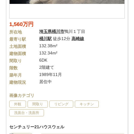
1,560万円
埼玉県
桶川市
鴨川１丁目
所在地
桶川駅
徒歩12分
高崎線
最寄り駅
132.38m²
土地面積
132.34m²
建物面積
6DK
間取り
2階建て
階数
1989年11月
築年月
居住中
建物現況
画像カテゴリ
外観
間取り
リビング
キッチン
洗面台・洗面所
センチュリー21ハウスウェル