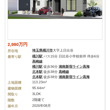
2,980万円
埼玉県
桶川市
大字上日出谷
所在地
桶川駅
バス15分 日比谷小学校前停 停歩6分
最寄り駅
高崎線
桶川駅
徒歩36分
湘南新宿ライン高海
北本駅
徒歩38分
高崎線
北本駅
徒歩38分
湘南新宿ライン高海
113.23m²
土地面積
95.64m²
建物面積
3LDK
間取り
2階建て
階数
2026年08月
築年月