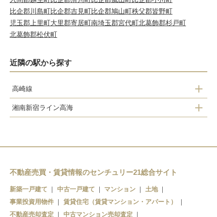
比企郡川島町
比企郡吉見町
比企郡鳩山町
秩父郡皆野町
児玉郡上里町
大里郡寄居町
南埼玉郡宮代町
北葛飾郡杉戸町
北葛飾郡松伏町
近隣の駅から探す
高崎線
湘南新宿ライン高海
桶川駅
桶川駅
不動産売買・賃貸情報のセンチュリー21総合サイト
新築一戸建て
中古一戸建て
マンション
土地
事業投資用物件
賃貸住宅（賃貸マンション・アパート）
不動産売却査定
中古マンション売却査定