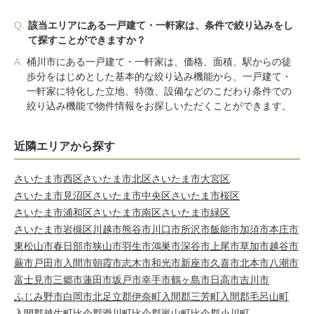
Q.
該当エリアにある一戸建て・一軒家は、条件で絞り込みをし
て探すことができますか？
A.
桶川市にある一戸建て・一軒家は、価格、面積、駅からの徒
歩分をはじめとした基本的な絞り込み機能から、一戸建て・
一軒家に特化した立地、特徴、設備などのこだわり条件での
絞り込み機能で物件情報をお探しいただくことができます。
近隣エリアから探す
さいたま市西区
さいたま市北区
さいたま市大宮区
さいたま市見沼区
さいたま市中央区
さいたま市桜区
さいたま市浦和区
さいたま市南区
さいたま市緑区
さいたま市岩槻区
川越市
熊谷市
川口市
所沢市
飯能市
加須市
本庄市
東松山市
春日部市
狭山市
羽生市
鴻巣市
深谷市
上尾市
草加市
越谷市
蕨市
戸田市
入間市
朝霞市
志木市
和光市
新座市
久喜市
北本市
八潮市
富士見市
三郷市
蓮田市
坂戸市
幸手市
鶴ヶ島市
日高市
吉川市
ふじみ野市
白岡市
北足立郡伊奈町
入間郡三芳町
入間郡毛呂山町
入間郡越生町
比企郡滑川町
比企郡嵐山町
比企郡小川町