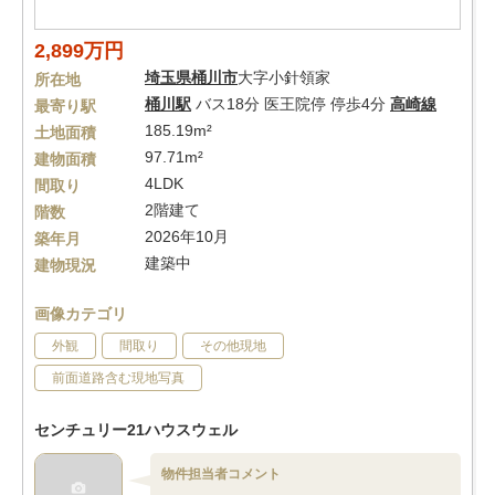
2,899万円
埼玉県
桶川市
大字小針領家
所在地
桶川駅
バス18分 医王院停 停歩4分
高崎線
最寄り駅
185.19m²
土地面積
97.71m²
建物面積
4LDK
間取り
2階建て
階数
2026年10月
築年月
建築中
建物現況
画像カテゴリ
外観
間取り
その他現地
前面道路含む現地写真
センチュリー21ハウスウェル
物件担当者コメント