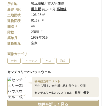
埼玉県
桶川市
大字加納
所在地
桶川駅
徒歩50分
高崎線
最寄り駅
103.28m²
土地面積
81.67m²
建物面積
4K
間取り
2階建て
階数
1989年01月
築年月
空家
建物現況
画像カテゴリ
外観
キッチン
バス
和室
センチュリー21ハウスウェル
物件担当者コメント
南から明るい光が射し込む陽だまり空間
センチュリー21ハウスウェル 根岸 優吏
物件を詳しく見る