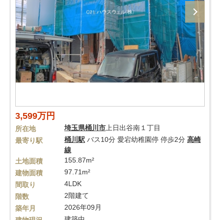
3,599万円
埼玉県
桶川市
上日出谷南１丁目
所在地
桶川駅
バス10分 愛宕幼稚園停 停歩2分
高崎
最寄り駅
線
155.87m²
土地面積
97.71m²
建物面積
4LDK
間取り
2階建て
階数
2026年09月
築年月
建築中