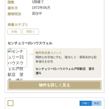
1階建て
階数
1972年06月
築年月
居住中
建物現況
画像カテゴリ
外観
間取り
センチュリー21ハウスウェル
物件担当者コメント
閑静な住宅地に佇む、陽当たり・通風良好な駐
車場付き住宅
センチュリー21ハウスウェル戸田駅店 望月
湧斗
物件を詳しく見る
戸建て
中古