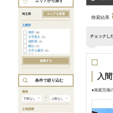
エリアから探す
埼玉県
エリアを変更
検索結果
入間市
東町
（8）
チェックし
大字新久
（1）
扇町屋
（1）
鍵山
（1）
大字上藤沢
（4）
黒須
（2）
小谷田
（5）
検索する
大字小谷田
（1）
大字下藤沢
（2）
高倉
（17）
入間
大字寺竹
（1）
条件で絞り込む
豊岡
（1）
大字野田
（5）
●南庭完備
大字仏子
価格
（1）
宮寺
（1）
～
扇台
（5）
久保稲荷
（4）
土地面積
東藤沢
（14）