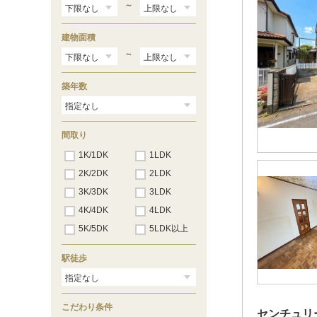
狭山台
（2）
～
下藤沢
（13）
建物面積
～
築年数
間取り
1K/1DK
1LDK
2K/2DK
2LDK
3K/3DK
3LDK
4K/4DK
4LDK
5K/5DK
5LDK以上
駅徒歩
こだわり条件
センチュリ