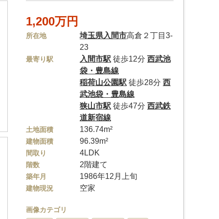
1,200万円
埼玉県
入間市
高倉２丁目3-
所在地
23
入間市駅
徒歩12分
西武池
最寄り駅
袋・豊島線
稲荷山公園駅
徒歩28分
西
武池袋・豊島線
狭山市駅
徒歩47分
西武鉄
道新宿線
136.74m²
土地面積
96.39m²
建物面積
4LDK
間取り
2階建て
階数
1986年12月上旬
築年月
空家
建物現況
画像カテゴリ