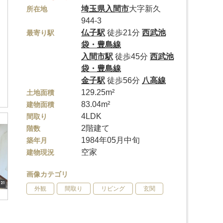
埼玉県
入間市
大字新久
所在地
944-3
仏子駅
徒歩21分
西武池
最寄り駅
袋・豊島線
入間市駅
徒歩45分
西武池
袋・豊島線
金子駅
徒歩56分
八高線
129.25m²
土地面積
83.04m²
建物面積
4LDK
間取り
2階建て
階数
1984年05月中旬
築年月
空家
建物現況
画像カテゴリ
外観
間取り
リビング
玄関