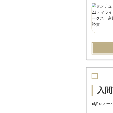
入間
●駅やスー