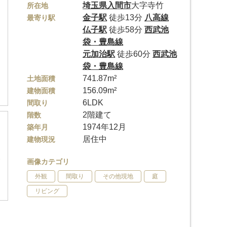
埼玉県
入間市
大字寺竹
所在地
金子駅
徒歩13分
八高線
最寄り駅
仏子駅
徒歩58分
西武池
袋・豊島線
元加治駅
徒歩60分
西武池
袋・豊島線
741.87m²
土地面積
156.09m²
建物面積
6LDK
間取り
2階建て
階数
1974年12月
築年月
居住中
建物現況
画像カテゴリ
外観
間取り
その他現地
庭
リビング