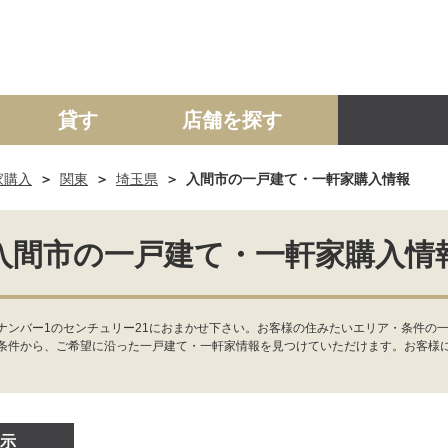
貸す
店舗を探す
家購入
関東
埼玉県
入間市の一戸建て・一軒家購入情報
建て
マンション
土地
事業投資用
入間市の一戸建て・一軒家購入情
ナンバー1のセンチュリー21におまかせ下さい。お客様の住みたいエリア・条件の一
条件から、ご希望に沿った一戸建て・一軒家情報を見つけていただけます。お客様
示