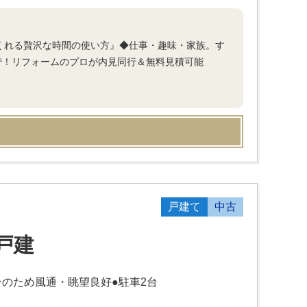
てくれる贅沢な時間の使い方』◆仕事・趣味・家族。す
で！リフォームのプロが内見同行＆無料見積可能
戸建て
中古
戸建
台のため風通・眺望良好●駐車2台