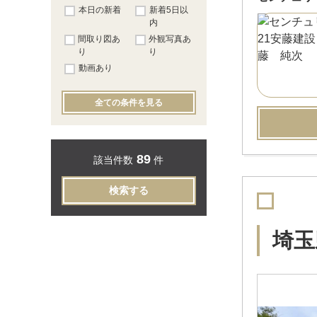
本日の新着
新着5日以
内
間取り図あ
外観写真あ
り
り
動画あり
全ての条件を見る
89
該当件数
件
検索する
埼玉