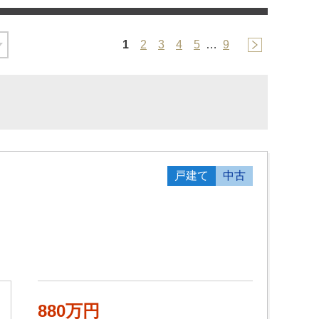
1
2
3
4
5
…
9
戸建て
中古
880万円