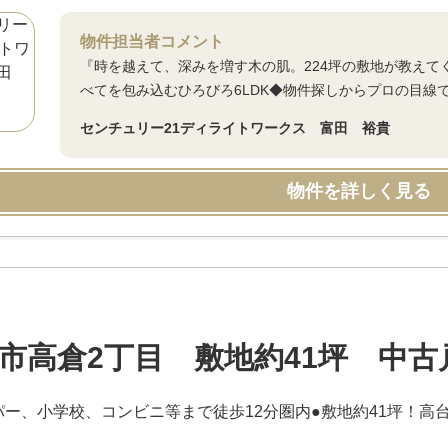
物件担当者コメント
『時を越えて、深みを増す木の肌。224坪の敷地が教え
べてを包み込むひろびろ6LDK◆物件探しからプロの目線
センチュリー21ディライトワークス 富田 裕貴
物件を詳しく見る
市高倉2丁目 敷地約41坪 中古
パー、小学校、コンビニ等まで徒歩12分圏内●敷地約41坪！高