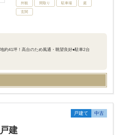
外観
間取り
駐車場
庭
玄関
地約41坪！高台のため風通・眺望良好●駐車2台
戸建て
中古
戸建