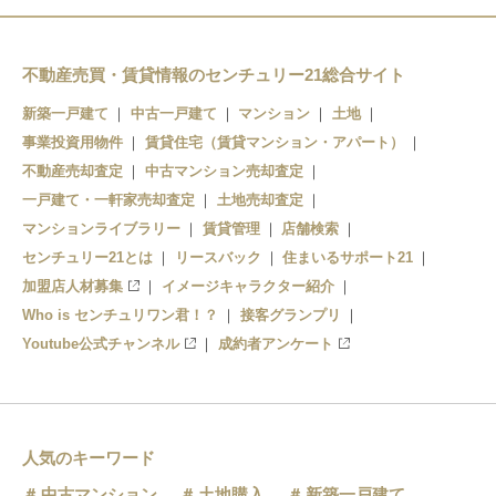
不動産売買・賃貸情報のセンチュリー21総合サイト
新築一戸建て
中古一戸建て
マンション
土地
事業投資用物件
賃貸住宅（賃貸マンション・アパート）
不動産売却査定
中古マンション売却査定
一戸建て・一軒家売却査定
土地売却査定
マンションライブラリー
賃貸管理
店舗検索
センチュリー21とは
リースバック
住まいるサポート21
加盟店人材募集
イメージキャラクター紹介
Who is センチュリワン君！？
接客グランプリ
Youtube公式チャンネル
成約者アンケート
人気のキーワード
中古マンション
土地購入
新築一戸建て