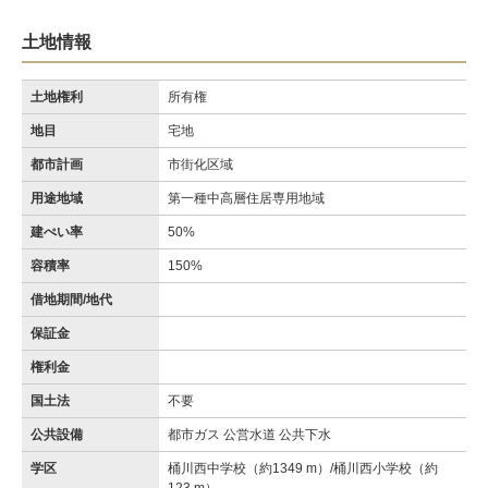
土地情報
土地権利
所有権
地目
宅地
都市計画
市街化区域
用途地域
第一種中高層住居専用地域
建ぺい率
50%
容積率
150%
借地期間/地代
保証金
権利金
国土法
不要
公共設備
都市ガス 公営水道 公共下水
学区
桶川西中学校（約1349 m）/桶川西小学校（約