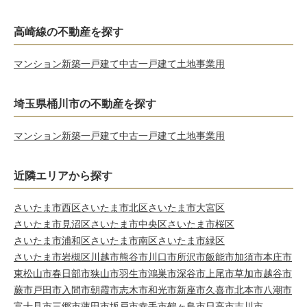
高崎線の不動産を探す
マンション
新築一戸建て
中古一戸建て
土地
事業用
埼玉県桶川市の不動産を探す
マンション
新築一戸建て
中古一戸建て
土地
事業用
近隣エリアから探す
さいたま市西区
さいたま市北区
さいたま市大宮区
さいたま市見沼区
さいたま市中央区
さいたま市桜区
さいたま市浦和区
さいたま市南区
さいたま市緑区
さいたま市岩槻区
川越市
熊谷市
川口市
所沢市
飯能市
加須市
本庄市
東松山市
春日部市
狭山市
羽生市
鴻巣市
深谷市
上尾市
草加市
越谷市
蕨市
戸田市
入間市
朝霞市
志木市
和光市
新座市
久喜市
北本市
八潮市
富士見市
三郷市
蓮田市
坂戸市
幸手市
鶴ヶ島市
日高市
吉川市