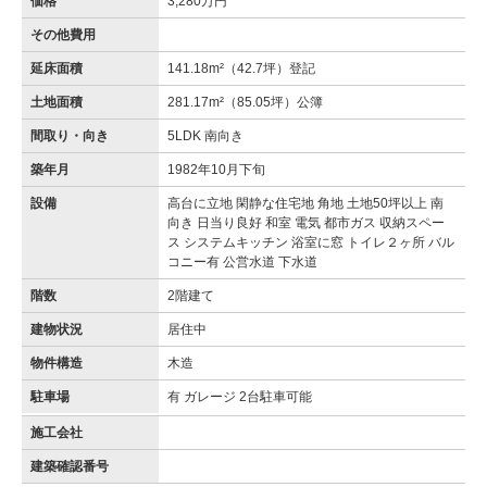
価格
3,280万円
その他費用
延床面積
141.18m²（42.7坪）登記
土地面積
281.17m²（85.05坪）公簿
間取り・向き
5LDK 南向き
築年月
1982年10月下旬
設備
高台に立地 閑静な住宅地 角地 土地50坪以上 南
向き 日当り良好 和室 電気 都市ガス 収納スペー
ス システムキッチン 浴室に窓 トイレ２ヶ所 バル
コニー有 公営水道 下水道
階数
2階建て
建物状況
居住中
物件構造
木造
駐車場
有 ガレージ 2台駐車可能
施工会社
建築確認番号