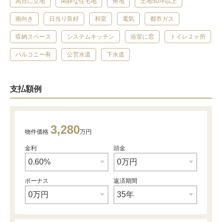
高台に立地
閑静な住宅地
角地
土地50坪以上
南向き
日当り良好
和室
電気
都市ガス
収納スペース
システムキッチン
浴室に窓
トイレ２ヶ所
バルコニー有
公営水道
下水道
支払額例
3,280
物件価格
万円
金利
頭金
ボーナス
返済期間