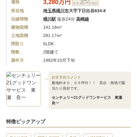
3,280万円
ローン
価格
シミュレーション
所在地
埼玉県桶川市
大字下日出谷834-8
沿線情報
桶川駅
徒歩24分
高崎線
建物面積
141.18m²
土地面積
281.17m²
間取り
5LDK
階数
2階建て
築年月
1982年10月下旬
おすすめコメント
敷地約８５．０５坪付！！ 高台・角地で陽
当たり良好です。
センチュリー21グッドワンサービス 東瀬
良一
特徴ピックアップ