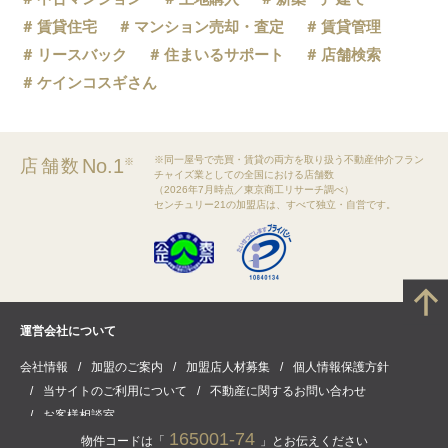
賃貸住宅
マンション売却・査定
賃貸管理
リースバック
住まいるサポート
店舗検索
ケインコスギさん
※同一屋号で売買・賃貸の両方を取り扱う不動産仲介フラン
No.1
店舗数
※
チャイズ業としての全国における店舗数
（2026年7月時点／東京商工リサーチ調べ）
センチュリー21の加盟店は、すべて独立・自営です。
運営会社について
会社情報
加盟のご案内
加盟店人材募集
個人情報保護方針
当サイトのご利用について
不動産に関するお問い合わせ
お客様相談室
165001-74
物件コードは「
」とお伝えください