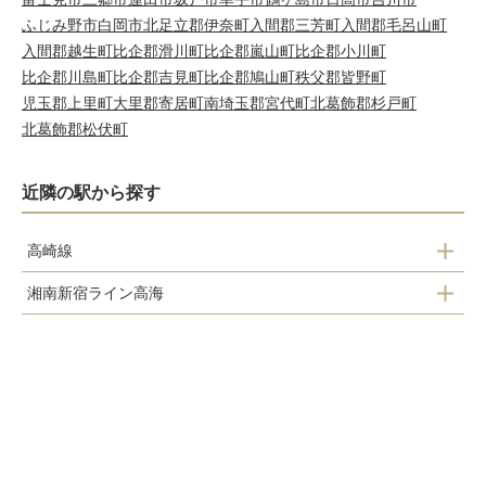
ふじみ野市
白岡市
北足立郡伊奈町
入間郡三芳町
入間郡毛呂山町
入間郡越生町
比企郡滑川町
比企郡嵐山町
比企郡小川町
比企郡川島町
比企郡吉見町
比企郡鳩山町
秩父郡皆野町
児玉郡上里町
大里郡寄居町
南埼玉郡宮代町
北葛飾郡杉戸町
北葛飾郡松伏町
近隣の駅から探す
高崎線
湘南新宿ライン高海
桶川駅
桶川駅