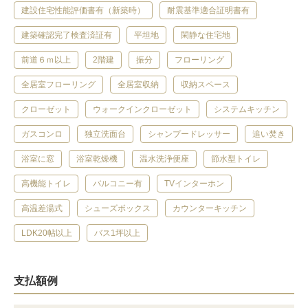
建設住宅性能評価書有（新築時）
耐震基準適合証明書有
建築確認完了検査済証有
平坦地
閑静な住宅地
前道６ｍ以上
2階建
振分
フローリング
全居室フローリング
全居室収納
収納スペース
クローゼット
ウォークインクローゼット
システムキッチン
ガスコンロ
独立洗面台
シャンプードレッサー
追い焚き
浴室に窓
浴室乾燥機
温水洗浄便座
節水型トイレ
高機能トイレ
バルコニー有
TVインターホン
高温差湯式
シューズボックス
カウンターキッチン
LDK20帖以上
バス1坪以上
支払額例