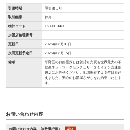
引渡時期
即引渡し可
取引態様
仲介
物件コード
150901-663
加盟店整理番号
更新日
2026年08月01日
次回更新予定日
2026年08月15日
備考
平野区のお部屋探しは賃貸も売買も世界最大の不
動産ネットワークセンチュリー２１イオン喜連瓜
破店にお任せください。地域密着で１５年目を迎
えました。安心のお部屋さがしをお約束いたしま
す。
お問い合わせ内容
お問い合わせ内容
（複数選択可）
必須