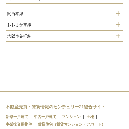
関西本線
おおさか東線
加美駅
大阪市谷町線
新加美駅
平野駅
平野駅
喜連瓜破駅
出戸駅
長原駅
不動産売買・賃貸情報のセンチュリー21総合サイト
新築一戸建て
中古一戸建て
マンション
土地
事業投資用物件
賃貸住宅（賃貸マンション・アパート）