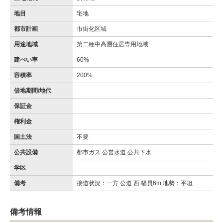
地目
宅地
都市計画
市街化区域
用途地域
第二種中高層住居専用地域
建ぺい率
60%
容積率
200%
借地期間/地代
保証金
権利金
国土法
不要
公共設備
都市ガス 公営水道 公共下水
学区
備考
接道状況：一方 公道 西 幅員6m 地勢：平坦
備考情報