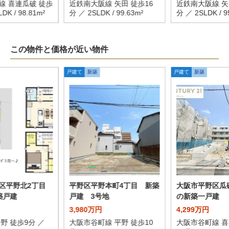
線 喜連瓜破 徒歩
近鉄南大阪線 矢田 徒歩16
近鉄南大阪線 矢
DK / 98.81m²
分 ／ 2SLDK / 99.63m²
分 ／ 2SLDK / 9
この物件と価格が近い物件
戸建て
新築
戸建て
新築
野区平野北2丁目
平野区平野本町4丁目 新築
大阪市平野区瓜
築戸建
戸建 3号地
の新築一戸建
3,980万円
4,299万円
野 徒歩9分 ／
大阪市谷町線 平野 徒歩10
大阪市谷町線 喜