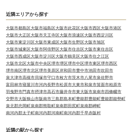
近隣エリアから探す
大阪市都島区
大阪市福島区
大阪市此花区
大阪市西区
大阪市港区
大阪市大正区
大阪市天王寺区
大阪市浪速区
大阪市西淀川区
大阪市東淀川区
大阪市東成区
大阪市生野区
大阪市旭区
大阪市城東区
大阪市阿倍野区
大阪市住吉区
大阪市東住吉区
大阪市西成区
大阪市淀川区
大阪市鶴見区
大阪市住之江区
大阪市北区
大阪市中央区
堺市堺区
堺市中区
堺市東区
堺市西区
堺市南区
堺市北区
堺市美原区
岸和田市
豊中市
池田市
吹田市
泉大津市
高槻市
貝塚市
守口市
枚方市
茨木市
八尾市
泉佐野市
富田林市
寝屋川市
河内長野市
松原市
大東市
和泉市
箕面市
柏原市
羽曳野市
門真市
摂津市
高石市
藤井寺市
東大阪市
泉南市
四條畷市
交野市
大阪狭山市
阪南市
三島郡島本町
豊能郡豊能町
豊能郡能勢町
泉北郡忠岡町
泉南郡熊取町
泉南郡田尻町
泉南郡岬町
南河内郡太子町
南河内郡河南町
南河内郡千早赤阪村
近隣の駅から探す