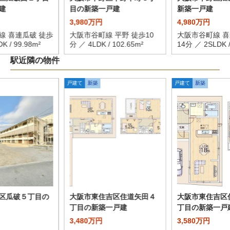
建
目の新築一戸建
新築一戸建
3,980万円
4,980万円
線 喜連瓜破 徒歩
大阪市谷町線 平野 徒歩10
大阪市谷町線 喜
K / 99.98m²
分 ／ 4LDK / 102.65m²
14分 ／ 2SLDK /
駅近隣の物件
戸建て
新築
戸建て
新築
区瓜破５丁目の
大阪市東住吉区住道矢田４
大阪市東住吉区
丁目の新築一戸建
丁目の新築一戸
3,480万円
3,580万円