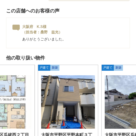
この店舗へのお客様の声
大阪府 K.S様
（担当者：桑野 益光）
ありがとうございました。
他の取り扱い物件
戸建て
新築
戸建て
新築
区瓜破西２丁目
大阪市平野区平野本町３丁
大阪市平野区瓜