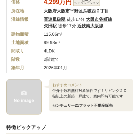
4,299万円
ローン
価格
シミュレーション
所在地
大阪府大阪市平野区
瓜破西２丁目
沿線情報
喜連瓜破駅
徒歩17分
大阪市谷町線
矢田駅
徒歩17分
近鉄南大阪線
建物面積
115.06m²
土地面積
99.98m²
間取り
4LDK
階数
2階建て
築年月
2026年01月
おすすめコメント
仲介手数料無料対象物件です！リビング２０
帖以上の新築一戸建て。案内即時可能です！
センチュリー21フラット不動産販売
特徴ピックアップ