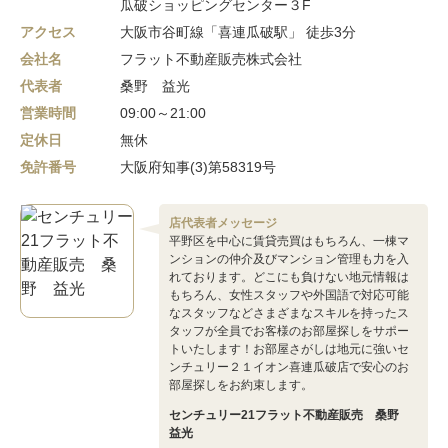
瓜破ショッピングセンター３F
アクセス
大阪市谷町線「喜連瓜破駅」 徒歩3分
会社名
フラット不動産販売株式会社
代表者
桑野 益光
営業時間
09:00～21:00
定休日
無休
免許番号
大阪府知事(3)第58319号
店代表者メッセージ
平野区を中心に賃貸売買はもちろん、一棟マ
ンションの仲介及びマンション管理も力を入
れております。どこにも負けない地元情報は
もちろん、女性スタッフや外国語で対応可能
なスタッフなどさまざまなスキルを持ったス
タッフが全員でお客様のお部屋探しをサポー
トいたします！お部屋さがしは地元に強いセ
ンチュリー２１イオン喜連瓜破店で安心のお
部屋探しをお約束します。
センチュリー21フラット不動産販売 桑野
益光