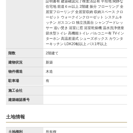
証明書有 建築確認完了検査済証有 平坦地 閑静な
住宅地 前道６ｍ以上 2階建 振分 フローリング 全
居室フローリング 全居室収納 収納スペース クロ
ーゼット ウォークインクローゼット システムキ
ッチン ガスコンロ 独立洗面台 シャンプードレッ
サー 追い焚き 浴室に窓 浴室乾燥機 温水洗浄便座
節水型トイレ 高機能トイレ バルコニー有 TVイン
ターホン 高温差湯式 シューズボックス カウンタ
ーキッチン LDK20帖以上 バス1坪以上
階数
2階建て
建物状況
新築
物件構造
木造
駐車場
有
施工会社
建築確認番号
土地情報
土地権利
所有権