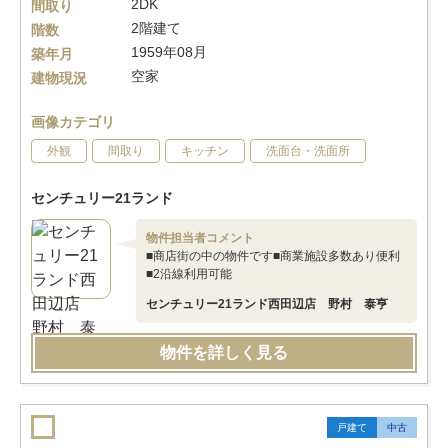
2DK
間取り
2階建て
階数
1959年08月
築年月
空家
建物現況
画像カテゴリ
外観
間取り
キッチン
洗面台・洗面所
センチュリー21ランド
物件担当者コメント
■商店街の中の物件です■商業施設多数あり便利
■2沿線利用可能
センチュリー21ランド西田辺店 野村 泰亨
物件を詳しく見る
戸建て
中古