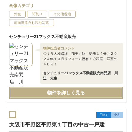
画像カテゴリ
外観
間取り
その他現地
前面道路含む現地写真
センチュリー21マックス不動産販売
物件担当者コメント
◇ＪＲ大和路線「加美」駅 徒歩１４分◇２０
２４年１０月リフォーム歴有！◇和室・洋室の
４ＤＫ！
センチュリー21マックス不動産販売南巽店 川
辺 元生
物件を詳しく見る
戸建て
中古
大阪市平野区平野東１丁目の中古一戸建