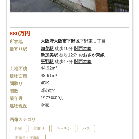
880万円
大阪府
大阪市平野区
平野東１丁目
所在地
加美駅
徒歩10分
関西本線
最寄り駅
新加美駅
徒歩12分
おおさか東線
平野駅
徒歩17分
関西本線
44.92m²
土地面積
49.61m²
建物面積
4DK
間取り
2階建て
階数
1977年09月
築年月
空家
建物現況
画像カテゴリ
外観
間取り
キッチン
バス
洗面台・洗面所