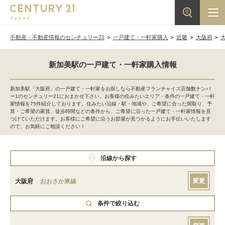
不動産・不動産情報のセンチュリー21
一戸建て・一軒家購入
近畿
大阪府
新加美駅の一戸建て・一軒家購入情報
新加美駅「大阪府」の一戸建て・一軒家をお探しなら不動産フランチャイズ店舗数ナンバ
ー1のセンチュリー21におまかせ下さい。お客様の住みたいエリア・条件の一戸建て・一軒
家情報を75件紹介しております。住みたい沿線・駅・地域や、ご希望に合った間取り、予
算・ご希望の家賃、徒歩時間などの条件から、ご希望に沿った一戸建て・一軒家情報を見
つけていただけます。お客様にご希望に沿うお部屋が見つかるようにお手伝いいたします
ので、お気軽にご相談ください！
沿線から探す
変更
大阪府
おおさか東線
条件で絞り込む