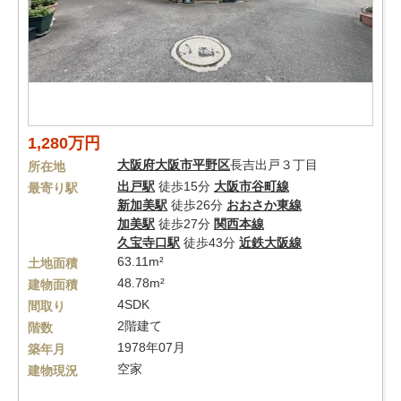
1,280万円
大阪府
大阪市平野区
長吉出戸３丁目
所在地
出戸駅
徒歩15分
大阪市谷町線
最寄り駅
新加美駅
徒歩26分
おおさか東線
加美駅
徒歩27分
関西本線
久宝寺口駅
徒歩43分
近鉄大阪線
63.11m²
土地面積
48.78m²
建物面積
4SDK
間取り
2階建て
階数
1978年07月
築年月
空家
建物現況