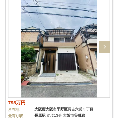
798万円
大阪府
大阪市平野区
長吉六反３丁目
所在地
長原駅
徒歩13分
大阪市谷町線
最寄り駅