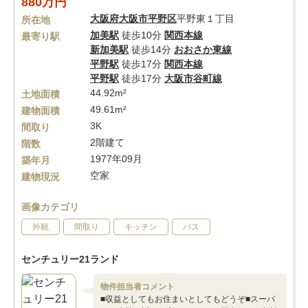
880万円
大阪府
大阪市平野区
平野東１丁目
所在地
加美駅
徒歩10分
関西本線
最寄り駅
新加美駅
徒歩14分
おおさか東線
平野駅
徒歩17分
関西本線
平野駅
徒歩17分
大阪市谷町線
44.92m²
土地面積
49.61m²
建物面積
3K
間取り
2階建て
階数
1977年09月
築年月
空家
建物現況
画像カテゴリ
外観
間取り
キッチン
バス
センチュリー21ランド
物件担当者コメント
■収益としてもお住まいとしてもどうぞ■スーパ