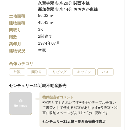
久宝寺駅
徒歩28分
関西本線
新加美駅
徒歩44分
おおさか東線
56.32m²
土地面積
48.43m²
建物面積
3K
間取り
2階建て
階数
1974年07月
築年月
空家
建物現況
画像カテゴリ
外観
間取り
リビング
キッチン
バス
センチュリー21近畿不動産販売
物件担当者コメント
■室内とてもきれいです■椅子やテーブルを置い
て書斎として使える和室があります■各洋室・和
室に収納スペースがあり片づけに便利です
センチュリー21近畿不動産販売東住吉店