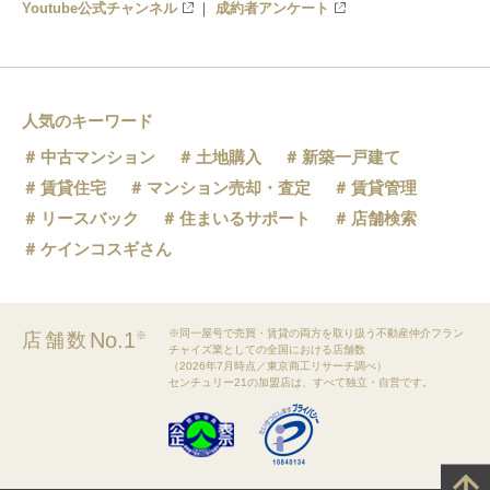
Youtube公式チャンネル
成約者アンケート
人気のキーワード
中古マンション
土地購入
新築一戸建て
賃貸住宅
マンション売却・査定
賃貸管理
リースバック
住まいるサポート
店舗検索
ケインコスギさん
※同一屋号で売買・賃貸の両方を取り扱う不動産仲介フラン
No.1
店舗数
※
チャイズ業としての全国における店舗数
（2026年7月時点／東京商工リサーチ調べ）
センチュリー21の加盟店は、すべて独立・自営です。