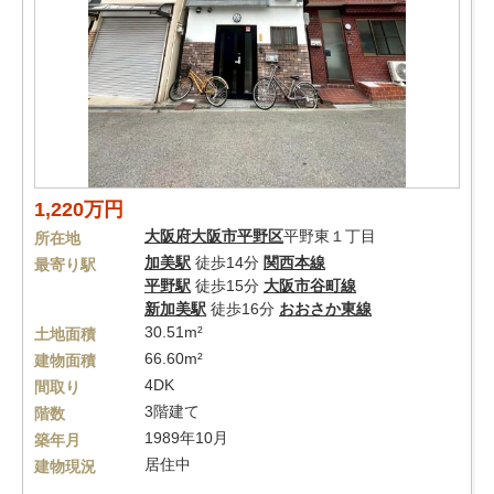
1,220万円
大阪府
大阪市平野区
平野東１丁目
所在地
加美駅
徒歩14分
関西本線
最寄り駅
平野駅
徒歩15分
大阪市谷町線
新加美駅
徒歩16分
おおさか東線
30.51m²
土地面積
66.60m²
建物面積
4DK
間取り
3階建て
階数
1989年10月
築年月
居住中
建物現況