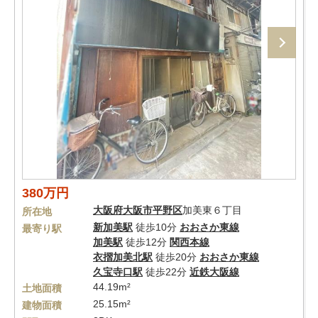
380万円
大阪府
大阪市平野区
加美東６丁目
所在地
新加美駅
徒歩10分
おおさか東線
最寄り駅
加美駅
徒歩12分
関西本線
衣摺加美北駅
徒歩20分
おおさか東線
久宝寺口駅
徒歩22分
近鉄大阪線
44.19m²
土地面積
25.15m²
建物面積