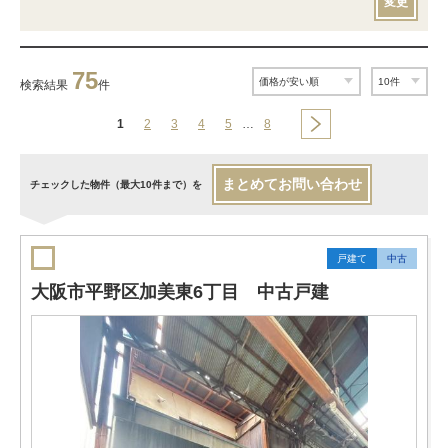
変更
75
検索結果
件
1
2
3
4
5
…
8
まとめてお問い合わせ
チェックした物件（最大10件まで）を
戸建て
中古
大阪市平野区加美東6丁目 中古戸建