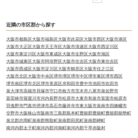
近隣の市区郡から探す
大阪市都島区
大阪市福島区
大阪市此花区
大阪市西区
大阪市港区
大阪市大正区
大阪市天王寺区
大阪市浪速区
大阪市西淀川区
大阪市東淀川区
大阪市東成区
大阪市生野区
大阪市旭区
大阪市城東区
大阪市阿倍野区
大阪市住吉区
大阪市東住吉区
大阪市西成区
大阪市淀川区
大阪市鶴見区
大阪市住之江区
大阪市北区
大阪市中央区
堺市堺区
堺市中区
堺市東区
堺市西区
堺市南区
堺市北区
堺市美原区
岸和田市
豊中市
池田市
吹田市
泉大津市
高槻市
貝塚市
守口市
枚方市
茨木市
八尾市
泉佐野市
富田林市
寝屋川市
河内長野市
松原市
大東市
和泉市
箕面市
柏原市
羽曳野市
門真市
摂津市
高石市
藤井寺市
東大阪市
泉南市
四條畷市
交野市
大阪狭山市
阪南市
三島郡島本町
豊能郡豊能町
豊能郡能勢町
泉北郡忠岡町
泉南郡熊取町
泉南郡田尻町
泉南郡岬町
南河内郡太子町
南河内郡河南町
南河内郡千早赤阪村