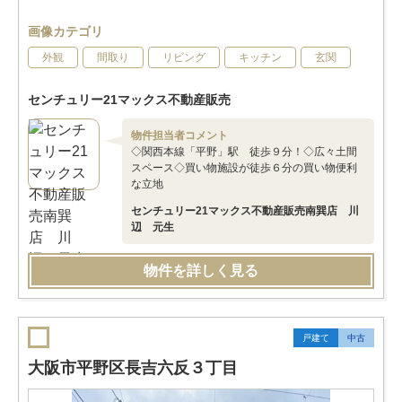
画像カテゴリ
外観
間取り
リビング
キッチン
玄関
センチュリー21マックス不動産販売
物件担当者コメント
◇関西本線「平野」駅 徒歩９分！◇広々土間
スペース◇買い物施設が徒歩６分の買い物便利
な立地
センチュリー21マックス不動産販売南巽店 川
辺 元生
物件を詳しく見る
戸建て
中古
大阪市平野区長吉六反３丁目