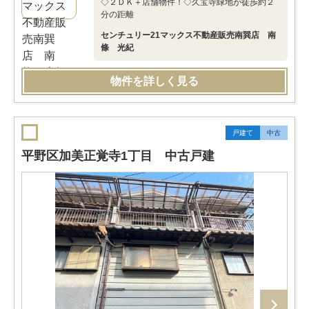
◇２ＤＫ＋店舗物件！◇久宝寺緑地が徒歩約２
分の距離
センチュリー21マックス不動産販売南巽店 南
條 光紀
物件を詳しく見る
戸建て
中古
平野区加美正覚寺1丁目 中古戸建