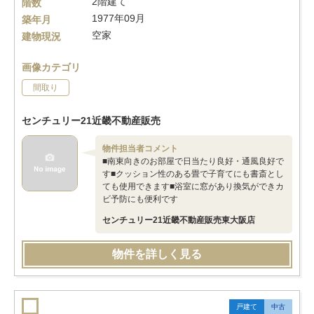
2階建て
階数
1977年09月
築年月
空家
建物現況
画像カテゴリ
間取り
センチュリー21近畿不動産販売
物件担当者コメント
■南東向きのお部屋で日当たり良好・通風良好で
す■クッション性のある畳で子育てにも書斎とし
ても使用できます■浴室に窓があり換気ができカ
ビ予防にも便利です
センチュリー21近畿不動産販売東大阪店
物件を詳しく見る
戸建て
中古