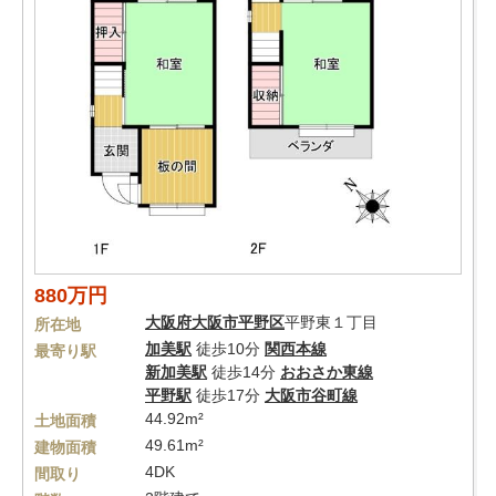
880万円
大阪府
大阪市平野区
平野東１丁目
所在地
加美駅
徒歩10分
関西本線
最寄り駅
新加美駅
徒歩14分
おおさか東線
平野駅
徒歩17分
大阪市谷町線
44.92m²
土地面積
49.61m²
建物面積
4DK
間取り