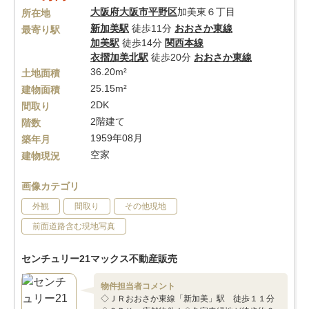
大阪府
大阪市平野区
加美東６丁目
所在地
新加美駅
徒歩11分
おおさか東線
最寄り駅
加美駅
徒歩14分
関西本線
衣摺加美北駅
徒歩20分
おおさか東線
36.20m²
土地面積
25.15m²
建物面積
2DK
間取り
2階建て
階数
1959年08月
築年月
空家
建物現況
画像カテゴリ
外観
間取り
その他現地
前面道路含む現地写真
センチュリー21マックス不動産販売
物件担当者コメント
◇ＪＲおおさか東線「新加美」駅 徒歩１１分