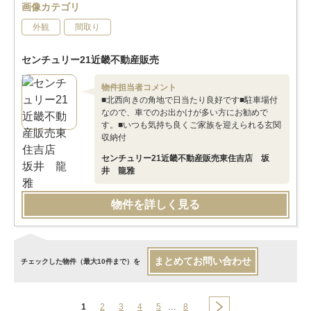
画像カテゴリ
外観
間取り
センチュリー21近畿不動産販売
物件担当者コメント
■北西向きの角地で日当たり良好です■駐車場付
なので、車でのお出かけが多い方にお勧めで
す。■いつも気持ち良くご家族を迎えられる玄関
収納付
センチュリー21近畿不動産販売東住吉店 坂
井 龍雅
物件を詳しく見る
まとめてお問い合わせ
チェックした物件（最大10件まで）を
1
2
3
4
5
…
8