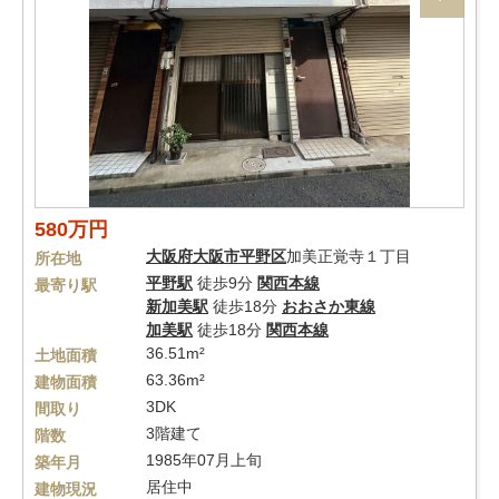
580万円
大阪府
大阪市平野区
加美正覚寺１丁目
所在地
平野駅
徒歩9分
関西本線
最寄り駅
新加美駅
徒歩18分
おおさか東線
加美駅
徒歩18分
関西本線
36.51m²
土地面積
63.36m²
建物面積
3DK
間取り
3階建て
階数
1985年07月上旬
築年月
居住中
建物現況