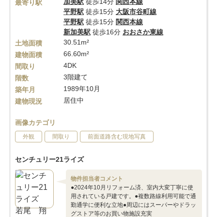
加美駅
徒歩14分
関西本線
最寄り駅
平野駅
徒歩15分
大阪市谷町線
平野駅
徒歩15分
関西本線
新加美駅
徒歩16分
おおさか東線
30.51m²
土地面積
66.60m²
建物面積
4DK
間取り
3階建て
階数
1989年10月
築年月
居住中
建物現況
画像カテゴリ
外観
間取り
前面道路含む現地写真
センチュリー21ライズ
物件担当者コメント
●2024年10月リフォーム済、室内大変丁寧に使
用されている戸建です。●複数路線利用可能で通
勤通学に便利な立地●周辺にはスーパーやドラッ
グストア等のお買い物施設充実