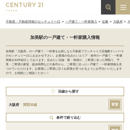
不動産・不動産情報のセンチュリー21
一戸建て・一軒家購入
近畿
大阪府
加美駅の一戸建て・一軒家購入情報
加美駅「大阪府」の一戸建て・一軒家をお探しなら不動産フランチャイズ店舗数ナンバー1
のセンチュリー21におまかせ下さい。お客様の住みたいエリア・条件の一戸建て・一軒家
情報を94件紹介しております。住みたい沿線・駅・地域や、ご希望に合った間取り、予
算・ご希望の家賃、徒歩時間などの条件から、ご希望に沿った一戸建て・一軒家情報を見
つけていただけます。お客様にご希望に沿うお部屋が見つかるようにお手伝いいたします
ので、お気軽にご相談ください！
沿線から探す
変更
大阪府
関西本線
条件で絞り込む