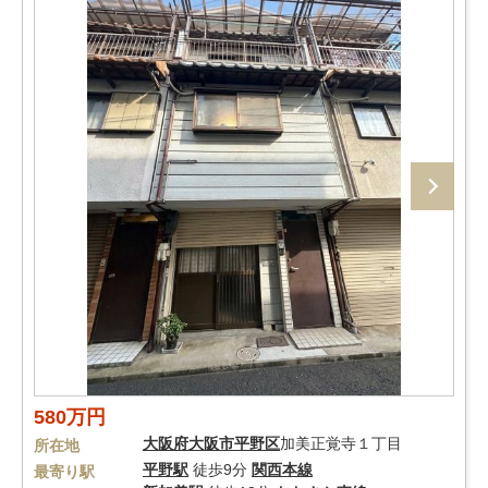
580万円
大阪府
大阪市平野区
加美正覚寺１丁目
所在地
平野駅
徒歩9分
関西本線
最寄り駅