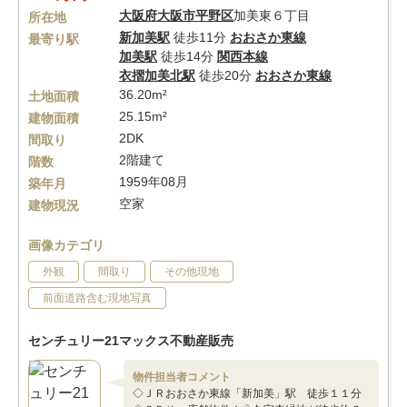
大阪府
大阪市平野区
加美東６丁目
所在地
新加美駅
徒歩11分
おおさか東線
最寄り駅
加美駅
徒歩14分
関西本線
衣摺加美北駅
徒歩20分
おおさか東線
36.20m²
土地面積
25.15m²
建物面積
2DK
間取り
2階建て
階数
1959年08月
築年月
空家
建物現況
画像カテゴリ
外観
間取り
その他現地
前面道路含む現地写真
センチュリー21マックス不動産販売
物件担当者コメント
◇ＪＲおおさか東線「新加美」駅 徒歩１１分