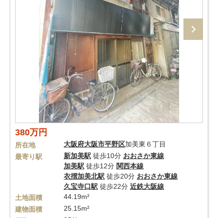
380万円
大阪府
大阪市平野区
加美東６丁目
所在地
新加美駅
徒歩10分
おおさか東線
最寄り駅
加美駅
徒歩12分
関西本線
衣摺加美北駅
徒歩20分
おおさか東線
久宝寺口駅
徒歩22分
近鉄大阪線
44.19m²
土地面積
25.15m²
建物面積