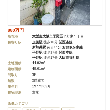
880万円
大阪府
大阪市平野区
平野東１丁目
所在地
加美駅
徒歩10分
関西本線
最寄り駅
新加美駅
徒歩14分
おおさか東線
平野駅
徒歩17分
関西本線
平野駅
徒歩17分
大阪市谷町線
44.92m²
土地面積
49.61m²
建物面積
3K
間取り
2階建て
階数
1977年09月
築年月
空家
建物現況
画像カテゴリ