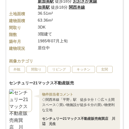
新加美駅
徒歩18分
おおさか東線
加美駅
徒歩18分
関西本線
36.51m²
土地面積
63.36m²
建物面積
3DK
間取り
3階建て
階数
1985年07月上旬
築年月
居住中
建物現況
画像カテゴリ
外観
間取り
リビング
キッチン
玄関
センチュリー21マックス不動産販売
物件担当者コメント
◇関西本線「平野」駅 徒歩９分！◇広々土間
スペース◇買い物施設が徒歩６分の買い物便利
な立地
センチュリー21マックス不動産販売南巽店 川
辺 元生