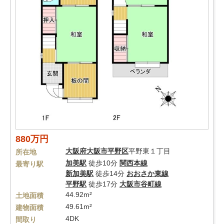
880万円
大阪府
大阪市平野区
平野東１丁目
所在地
加美駅
徒歩10分
関西本線
最寄り駅
新加美駅
徒歩14分
おおさか東線
平野駅
徒歩17分
大阪市谷町線
44.92m²
土地面積
49.61m²
建物面積
4DK
間取り