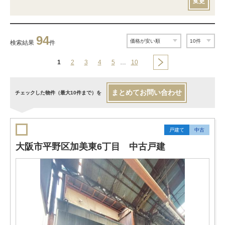
変更
94
検索結果
件
1
2
3
4
5
…
10
まとめてお問い合わせ
チェックした物件（最大10件まで）を
戸建て
中古
大阪市平野区加美東6丁目 中古戸建