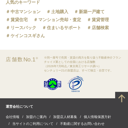
人気のキーワード
中古マンション
土地購入
新築一戸建て
賃貸住宅
マンション売却・査定
賃貸管理
リースバック
住まいるサポート
店舗検索
ケインコスギさん
※同一屋号で売買・賃貸の両方を取り扱う不動産仲介フラン
No.1
店舗数
※
チャイズ業としての全国における店舗数
（2026年7月時点／東京商工リサーチ調べ）
センチュリー21の加盟店は、すべて独立・自営です。
運営会社について
会社情報
加盟のご案内
加盟店人材募集
個人情報保護方針
当サイトのご利用について
不動産に関するお問い合わせ