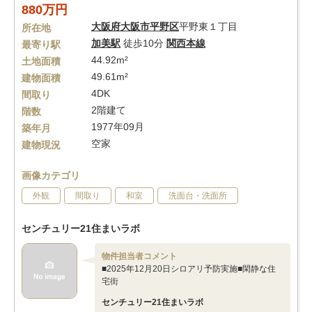
880万円
大阪府
大阪市平野区
平野東１丁目
所在地
加美駅
徒歩10分
関西本線
最寄り駅
44.92m²
土地面積
49.61m²
建物面積
4DK
間取り
2階建て
階数
1977年09月
築年月
空家
建物現況
画像カテゴリ
外観
間取り
和室
洗面台・洗面所
センチュリー21住まいラボ
物件担当者コメント
■2025年12月20日シロアリ予防実施■閑静な住
宅街
センチュリー21住まいラボ