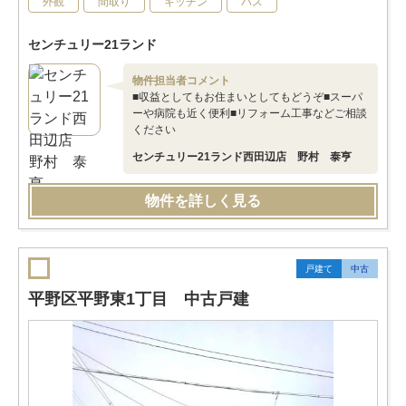
外観
間取り
キッチン
バス
センチュリー21ランド
物件担当者コメント
■収益としてもお住まいとしてもどうぞ■スーパ
ーや病院も近く便利■リフォーム工事などご相談
ください
センチュリー21ランド西田辺店 野村 泰亨
物件を詳しく見る
戸建て
中古
平野区平野東1丁目 中古戸建