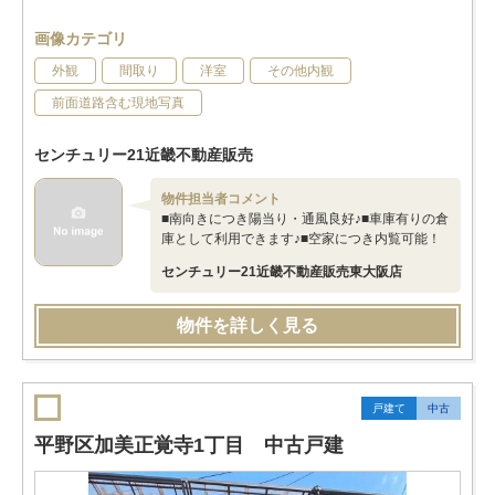
画像カテゴリ
外観
間取り
洋室
その他内観
前面道路含む現地写真
センチュリー21近畿不動産販売
物件担当者コメント
■南向きにつき陽当り・通風良好♪■車庫有りの倉
庫として利用できます♪■空家につき内覧可能！
センチュリー21近畿不動産販売東大阪店
物件を詳しく見る
戸建て
中古
平野区加美正覚寺1丁目 中古戸建