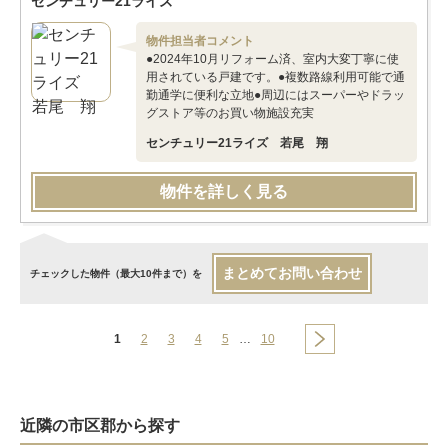
センチュリー21ライズ
物件担当者コメント
●2024年10月リフォーム済、室内大変丁寧に使
用されている戸建です。●複数路線利用可能で通
勤通学に便利な立地●周辺にはスーパーやドラッ
グストア等のお買い物施設充実
センチュリー21ライズ 若尾 翔
物件を詳しく見る
まとめてお問い合わせ
チェックした物件（最大10件まで）を
1
2
3
4
5
…
10
近隣の市区郡から探す