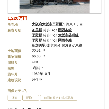
1,220万円
大阪府
大阪市平野区
平野東１丁目
所在地
加美駅
徒歩14分
関西本線
最寄り駅
平野駅
徒歩15分
大阪市谷町線
平野駅
徒歩15分
関西本線
新加美駅
徒歩16分
おおさか東線
30.51m²
土地面積
66.60m²
建物面積
4DK
間取り
3階建て
階数
1989年10月
築年月
居住中
建物現況
画像カテゴリ
外観
間取り
前面道路含む現地写真