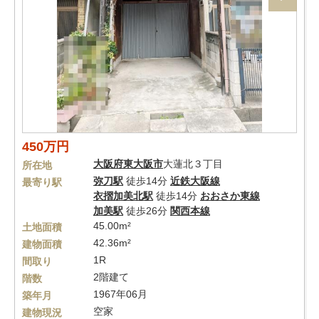
450万円
大阪府
東大阪市
大蓮北３丁目
所在地
弥刀駅
徒歩14分
近鉄大阪線
最寄り駅
衣摺加美北駅
徒歩14分
おおさか東線
加美駅
徒歩26分
関西本線
45.00m²
土地面積
42.36m²
建物面積
1R
間取り
2階建て
階数
1967年06月
築年月
空家
建物現況