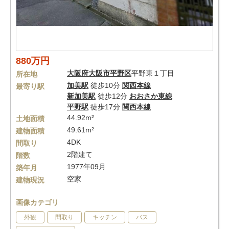
880万円
大阪府
大阪市平野区
平野東１丁目
所在地
加美駅
徒歩10分
関西本線
最寄り駅
新加美駅
徒歩12分
おおさか東線
平野駅
徒歩17分
関西本線
44.92m²
土地面積
49.61m²
建物面積
4DK
間取り
2階建て
階数
1977年09月
築年月
空家
建物現況
画像カテゴリ
外観
間取り
キッチン
バス