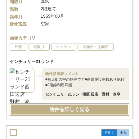
2DK
間取り
2階建て
階数
1959年08月
築年月
空家
建物現況
画像カテゴリ
外観
間取り
キッチン
洗面台・洗面所
センチュリー21ランド
物件担当者コメント
■商店街の中の物件です■商業施設多数あり便利
■2沿線利用可能
センチュリー21ランド西田辺店 野村 泰亨
物件を詳しく見る
戸建て
中古