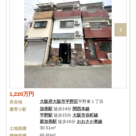
1,220万円
大阪府
大阪市平野区
平野東１丁目
所在地
加美駅
徒歩14分
関西本線
最寄り駅
平野駅
徒歩15分
大阪市谷町線
新加美駅
徒歩16分
おおさか東線
30.51m²
土地面積
66.60m²
建物面積