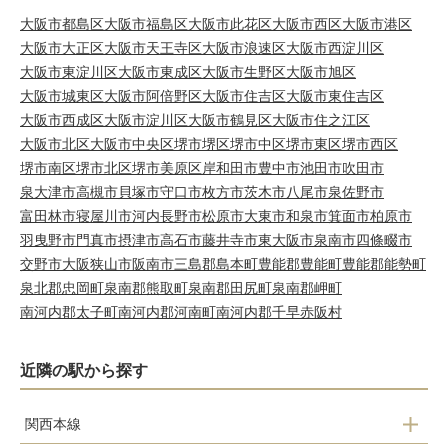
大阪市都島区
大阪市福島区
大阪市此花区
大阪市西区
大阪市港区
大阪市大正区
大阪市天王寺区
大阪市浪速区
大阪市西淀川区
大阪市東淀川区
大阪市東成区
大阪市生野区
大阪市旭区
大阪市城東区
大阪市阿倍野区
大阪市住吉区
大阪市東住吉区
大阪市西成区
大阪市淀川区
大阪市鶴見区
大阪市住之江区
大阪市北区
大阪市中央区
堺市堺区
堺市中区
堺市東区
堺市西区
堺市南区
堺市北区
堺市美原区
岸和田市
豊中市
池田市
吹田市
泉大津市
高槻市
貝塚市
守口市
枚方市
茨木市
八尾市
泉佐野市
富田林市
寝屋川市
河内長野市
松原市
大東市
和泉市
箕面市
柏原市
羽曳野市
門真市
摂津市
高石市
藤井寺市
東大阪市
泉南市
四條畷市
交野市
大阪狭山市
阪南市
三島郡島本町
豊能郡豊能町
豊能郡能勢町
泉北郡忠岡町
泉南郡熊取町
泉南郡田尻町
泉南郡岬町
南河内郡太子町
南河内郡河南町
南河内郡千早赤阪村
近隣の駅から探す
関西本線