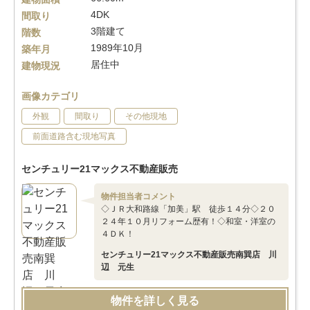
4DK
間取り
3階建て
階数
1989年10月
築年月
居住中
建物現況
画像カテゴリ
外観
間取り
その他現地
前面道路含む現地写真
センチュリー21マックス不動産販売
物件担当者コメント
◇ＪＲ大和路線「加美」駅 徒歩１４分◇２０
２４年１０月リフォーム歴有！◇和室・洋室の
４ＤＫ！
センチュリー21マックス不動産販売南巽店 川
辺 元生
物件を詳しく見る