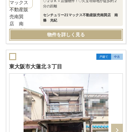
◇２ＤＫ＋店舗物件！◇久宝寺緑地が徒歩約２
分の距離
センチュリー21マックス不動産販売南巽店 南
條 光紀
物件を詳しく見る
戸建て
中古
東大阪市大蓮北３丁目