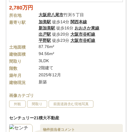
2,780万円
大阪府
八尾市
竹渕５丁目
所在地
加美駅
徒歩14分
関西本線
最寄り駅
新加美駅
徒歩16分
おおさか東線
出戸駅
徒歩20分
大阪市谷町線
平野駅
徒歩23分
大阪市谷町線
87.76m²
土地面積
94.56m²
建物面積
3LDK
間取り
2階建て
階数
2025年12月
築年月
新築
建物現況
画像カテゴリ
外観
間取り
前面道路含む現地写真
センチュリー21積大不動産
物件担当者コメント