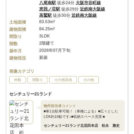
八尾南駅
徒歩24分
大阪市谷町線
恵我ノ荘駅
徒歩29分
近鉄南大阪線
高鷲駅
徒歩30分
近鉄南大阪線
83.53m²
土地面積
84.25m²
建物面積
3LDK
間取り
2階建て
階数
2026年07月下旬
築年月
新築
建物現況
画像カテゴリ
外観
間取り
その他現地
その他
センチュリー21ランド
物件担当者コメント
■車1台駐車可能！（車種による）■広々とした
LDK約16帖です♪■収納スペース充実★
センチュリー21ランド北花田本店 松永 雅史