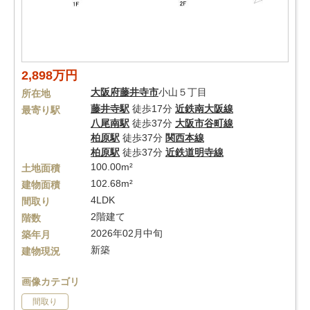
2,898万円
大阪府
藤井寺市
小山５丁目
所在地
藤井寺駅
徒歩17分
近鉄南大阪線
最寄り駅
八尾南駅
徒歩37分
大阪市谷町線
柏原駅
徒歩37分
関西本線
柏原駅
徒歩37分
近鉄道明寺線
100.00m²
土地面積
102.68m²
建物面積
4LDK
間取り
2階建て
階数
2026年02月中旬
築年月
新築
建物現況
画像カテゴリ
間取り