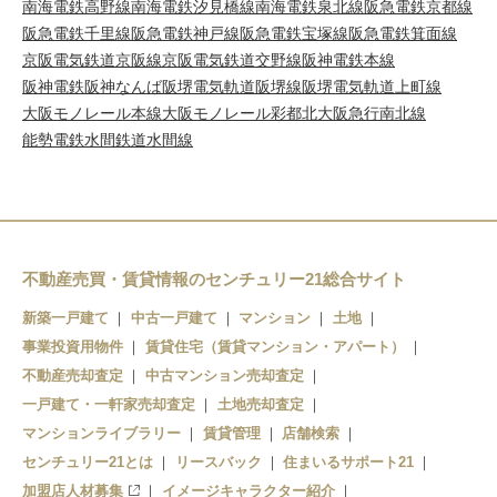
南海電鉄高野線
南海電鉄汐見橋線
南海電鉄泉北線
阪急電鉄京都線
阪急電鉄千里線
阪急電鉄神戸線
阪急電鉄宝塚線
阪急電鉄箕面線
京阪電気鉄道京阪線
京阪電気鉄道交野線
阪神電鉄本線
阪神電鉄阪神なんば
阪堺電気軌道阪堺線
阪堺電気軌道上町線
大阪モノレール本線
大阪モノレール彩都
北大阪急行南北線
能勢電鉄
水間鉄道水間線
不動産売買・賃貸情報のセンチュリー21総合サイト
新築一戸建て
中古一戸建て
マンション
土地
事業投資用物件
賃貸住宅（賃貸マンション・アパート）
不動産売却査定
中古マンション売却査定
一戸建て・一軒家売却査定
土地売却査定
マンションライブラリー
賃貸管理
店舗検索
センチュリー21とは
リースバック
住まいるサポート21
加盟店人材募集
イメージキャラクター紹介