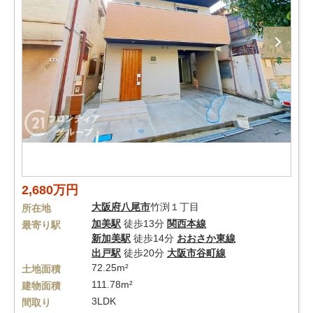
2,680万円
大阪府
八尾市
竹渕１丁目
所在地
加美駅
徒歩13分
関西本線
最寄り駅
新加美駅
徒歩14分
おおさか東線
出戸駅
徒歩20分
大阪市谷町線
72.25m²
土地面積
111.78m²
建物面積
3LDK
間取り