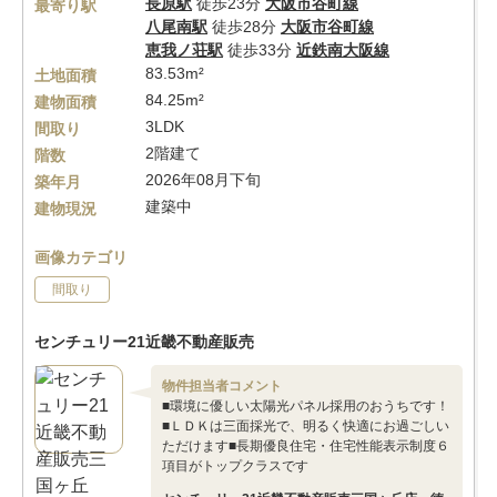
長原駅
徒歩23分
大阪市谷町線
最寄り駅
八尾南駅
徒歩28分
大阪市谷町線
恵我ノ荘駅
徒歩33分
近鉄南大阪線
83.53m²
土地面積
84.25m²
建物面積
3LDK
間取り
2階建て
階数
2026年08月下旬
築年月
建築中
建物現況
画像カテゴリ
間取り
センチュリー21近畿不動産販売
物件担当者コメント
■環境に優しい太陽光パネル採用のおうちです！
■ＬＤＫは三面採光で、明るく快適にお過ごしい
ただけます■長期優良住宅・住宅性能表示制度６
項目がトップクラスです