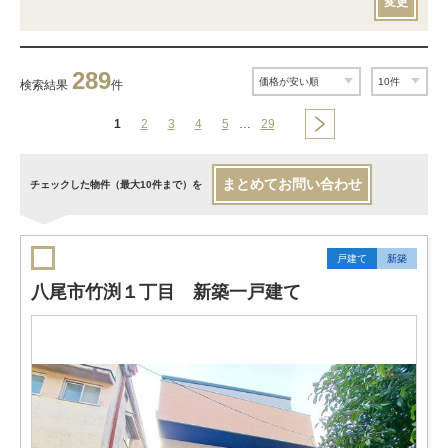
変更
289
検索結果
件
1
2
3
4
5
…
29
まとめてお問い合わせ
チェックした物件（最大10件まで）を
戸建て
新築
八尾市竹渕１丁目 新築一戸建て