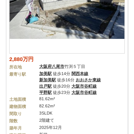
2,880万円
大阪府
八尾市
竹渕５丁目
所在地
加美駅
徒歩14分
関西本線
最寄り駅
新加美駅
徒歩16分
おおさか東線
出戸駅
徒歩20分
大阪市谷町線
平野駅
徒歩23分
大阪市谷町線
81.62m²
土地面積
82.62m²
建物面積
3SLDK
間取り
2階建て
階数
2025年12月
築年月