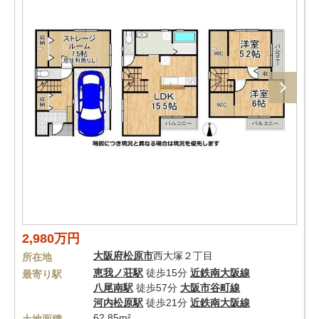
2,980万円
大阪府
松原市
西大塚２丁目
所在地
恵我ノ荘駅
徒歩15分
近鉄南大阪線
最寄り駅
八尾南駅
徒歩57分
大阪市谷町線
河内松原駅
徒歩21分
近鉄南大阪線
62.85m²