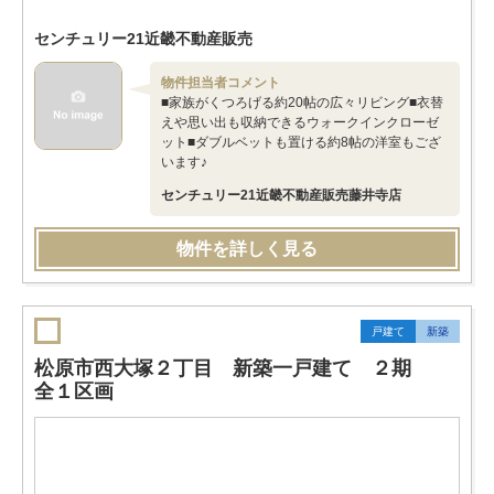
センチュリー21近畿不動産販売
物件担当者コメント
■家族がくつろげる約20帖の広々リビング■衣替
えや思い出も収納できるウォークインクローゼ
ット■ダブルベットも置ける約8帖の洋室もござ
います♪
センチュリー21近畿不動産販売藤井寺店
物件を詳しく見る
戸建て
新築
松原市西大塚２丁目 新築一戸建て ２期
全１区画