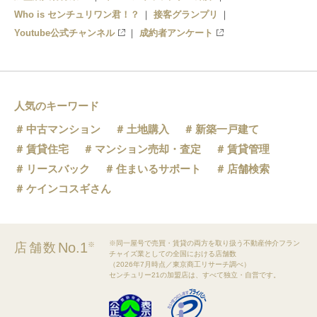
Who is センチュリワン君！？
接客グランプリ
Youtube公式チャンネル
成約者アンケート
人気のキーワード
中古マンション
土地購入
新築一戸建て
賃貸住宅
マンション売却・査定
賃貸管理
リースバック
住まいるサポート
店舗検索
ケインコスギさん
※同一屋号で売買・賃貸の両方を取り扱う不動産仲介フラン
No.1
店舗数
※
チャイズ業としての全国における店舗数
（2026年7月時点／東京商工リサーチ調べ）
センチュリー21の加盟店は、すべて独立・自営です。