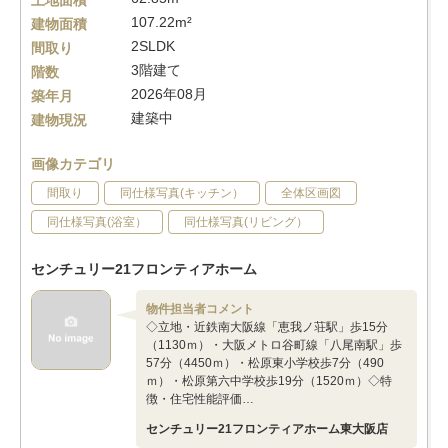
土地面積
107.22m²
建物面積
2SLDK
間取り
3階建て
階数
2026年08月
築年月
建築中
建物現況
画像カテゴリ
間取り
同仕様写真(キッチン）
全体区画図
同仕様写真(浴室）
同仕様写真(リビング）
センチュリー21フロンティアホーム
物件担当者コメント
◇立地・近鉄南大阪線「恵我ノ荘駅」歩15分
（1130ｍ）・大阪メトロ谷町線「八尾南駅」歩
57分（4450ｍ）・松原東小学校歩7分（490
ｍ）・松原第六中学校歩19分（1520ｍ）◇特
徴・住宅性能評価…
センチュリー21フロンティアホーム東大阪店