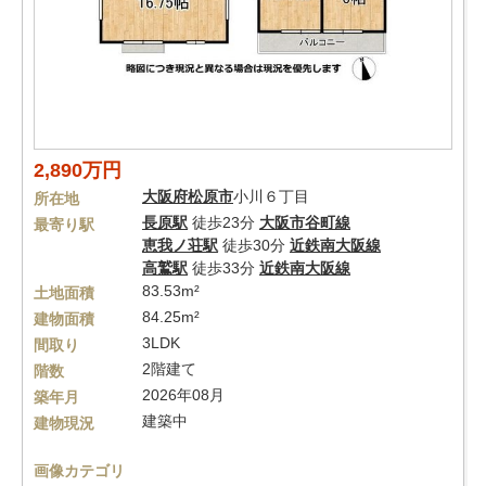
2,890万円
大阪府
松原市
小川６丁目
所在地
長原駅
徒歩23分
大阪市谷町線
最寄り駅
恵我ノ荘駅
徒歩30分
近鉄南大阪線
高鷲駅
徒歩33分
近鉄南大阪線
83.53m²
土地面積
84.25m²
建物面積
3LDK
間取り
2階建て
階数
2026年08月
築年月
建築中
建物現況
画像カテゴリ