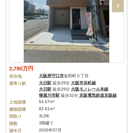
2,780万円
大阪府
守口市
金田町５丁目
所在地
大日駅
徒歩29分
大阪市谷町線
最寄り駅
大日駅
徒歩29分
大阪モノレール本線
寝屋川市駅
徒歩32分
京阪電気鉄道京阪線
54.67m²
土地面積
82.61m²
建物面積
3LDK
間取り
3階建て
階数
2026年07月
築年月