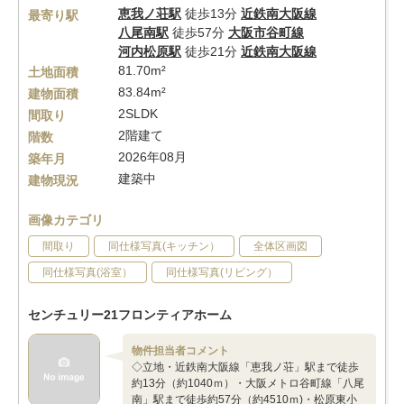
恵我ノ荘駅
徒歩13分
近鉄南大阪線
最寄り駅
八尾南駅
徒歩57分
大阪市谷町線
河内松原駅
徒歩21分
近鉄南大阪線
81.70m²
土地面積
83.84m²
建物面積
2SLDK
間取り
2階建て
階数
2026年08月
築年月
建築中
建物現況
画像カテゴリ
間取り
同仕様写真(キッチン）
全体区画図
同仕様写真(浴室）
同仕様写真(リビング）
センチュリー21フロンティアホーム
物件担当者コメント
◇立地・近鉄南大阪線「恵我ノ荘」駅まで徒歩
約13分（約1040ｍ）・大阪メトロ谷町線「八尾
南」駅まで徒歩約57分（約4510ｍ)・松原東小