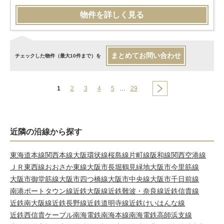
物件を詳しく見る
まとめてお問い合わせ
チェックした物件（最大10件まで）を
1
2
3
4
5
…
29
近隣の沿線から探す
東海道本線
関西本線
大阪環状線
桜島線
片町線
阪和線
関西空港線
ＪＲ東西線
おおさか東線
大阪市長堀鶴見緑地
大阪市今里筋線
大阪市御堂筋線
大阪市四つ橋線
大阪市中央線
大阪市千日前線
南港ポートタウン線
近鉄大阪線
近鉄難波・奈良線
近鉄信貴線
近鉄南大阪線
近鉄長野線
近鉄道明寺線
近鉄けいはんな線
近鉄西信貴ケーブル
南海電鉄南海本線
南海電鉄高師浜支線