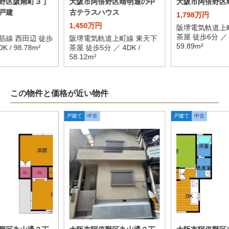
野区阪南町３丁
大阪市阿倍野区晴明通の中
大阪市阿倍野区晴
戸建
古テラスハウス
1,798万円
1,450万円
阪堺電気軌道上
茶屋 徒歩6分 ／ 3
筋線 西田辺 徒歩
阪堺電気軌道上町線 東天下
59.89m²
K / 98.78m²
茶屋 徒歩5分 ／ 4DK /
58.12m²
この物件と価格が近い物件
戸建て
中古
戸建て
中古