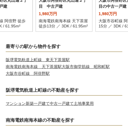
野区丸山通２丁
大阪市阿倍野区丸山通２丁
大阪市阿倍野区
戸建
目 中古戸建
目の中古一戸建
1,980万円
1,980万円
線 阿倍野 徒歩
南海電鉄南海本線 天下茶屋
大阪市谷町線 阿
 / 61.95m²
徒歩13分 ／ 3DK / 61.95m²
15分 ／ 3DK / 6
最寄りの駅から物件を探す
阪堺電気軌道上町線 東天下茶屋駅
南海電鉄南海本線 天下茶屋駅
大阪市御堂筋線 昭和町駅
大阪市谷町線 阿倍野駅
阪堺電気軌道上町線の不動産を探す
マンション
新築一戸建て
中古一戸建て
土地
事業用
南海電鉄南海本線の不動産を探す