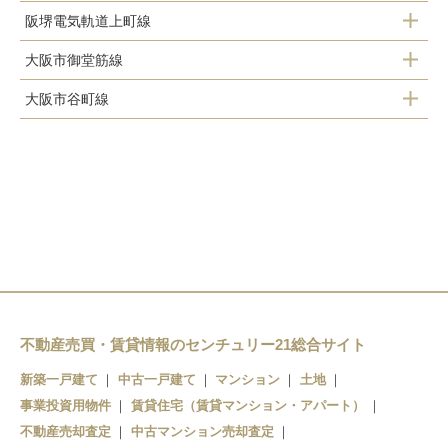
阪堺電気軌道上町線
美章園駅
河堀口駅
大阪市御堂筋線
天王寺駅前駅
南田辺駅
大阪市谷町線
昭和町駅
松虫駅
鶴ケ丘駅
文の里駅
西田辺駅
東天下茶屋駅
北畠駅
姫松駅
不動産売買・賃貸情報のセンチュリー21総合サイト
新築一戸建て
中古一戸建て
マンション
土地
事業投資用物件
賃貸住宅（賃貸マンション・アパート）
不動産売却査定
中古マンション売却査定