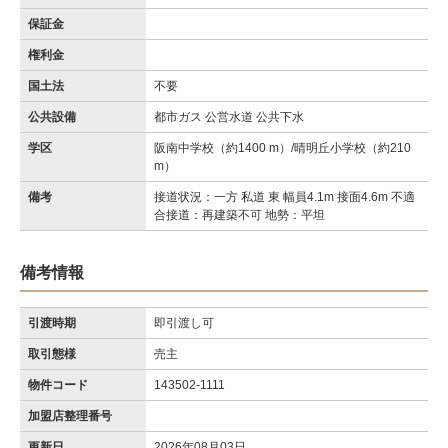
保証金
権利金
国土法
不要
公共設備
都市ガス 公営水道 公共下水
学区
阪南中学校（約1400 m）/晴明丘小学校（約210
m）
備考
接道状況：一方 私道 東 幅員4.1m 接面4.6m 不適
合接道：再建築不可 地勢：平坦
備考情報
引渡時期
即引渡し可
取引態様
売主
物件コード
143502-1111
加盟店整理番号
更新日
2026年08月03日