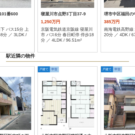
01番600
寝屋川市点野3丁目37-9
堺市中区福田の
1,250万円
385万円
下 バス15分 上
京阪電気鉄道京阪線 寝屋川
南海電鉄高野線 
分 ／ 3LDK /
市 バス6分 春日町停 停歩18
20分 ／ 4DK / 6
分 ／ 4LDK / 96.51m²
駅近隣の物件
戸建て
中古
戸建て
中古