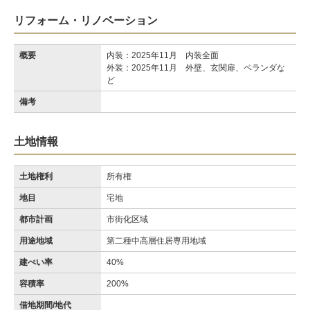
リフォーム・リノベーション
概要
内装：2025年11月 内装全面
外装：2025年11月 外壁、玄関扉、ベランダな
ど
備考
土地情報
土地権利
所有権
地目
宅地
都市計画
市街化区域
用途地域
第二種中高層住居専用地域
建ぺい率
40%
容積率
200%
借地期間/地代