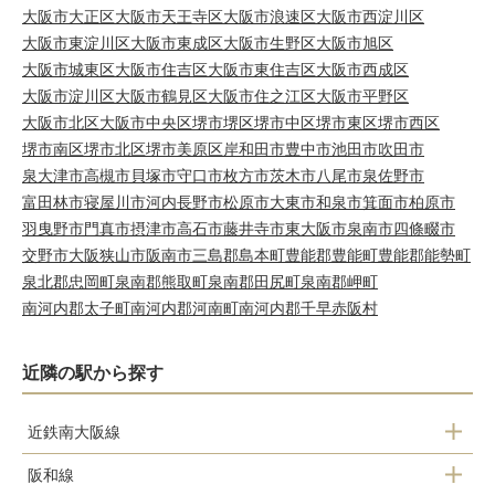
大阪市大正区
大阪市天王寺区
大阪市浪速区
大阪市西淀川区
大阪市東淀川区
大阪市東成区
大阪市生野区
大阪市旭区
大阪市城東区
大阪市住吉区
大阪市東住吉区
大阪市西成区
大阪市淀川区
大阪市鶴見区
大阪市住之江区
大阪市平野区
大阪市北区
大阪市中央区
堺市堺区
堺市中区
堺市東区
堺市西区
堺市南区
堺市北区
堺市美原区
岸和田市
豊中市
池田市
吹田市
泉大津市
高槻市
貝塚市
守口市
枚方市
茨木市
八尾市
泉佐野市
富田林市
寝屋川市
河内長野市
松原市
大東市
和泉市
箕面市
柏原市
羽曳野市
門真市
摂津市
高石市
藤井寺市
東大阪市
泉南市
四條畷市
交野市
大阪狭山市
阪南市
三島郡島本町
豊能郡豊能町
豊能郡能勢町
泉北郡忠岡町
泉南郡熊取町
泉南郡田尻町
泉南郡岬町
南河内郡太子町
南河内郡河南町
南河内郡千早赤阪村
近隣の駅から探す
近鉄南大阪線
阪和線
大阪阿部野橋駅