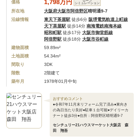
1,798万円
ローン
価格
シミュレーション
所在地
大阪府大阪市阿倍野区
晴明通9-7
沿線情報
東天下茶屋駅
徒歩6分
阪堺電気軌道上町線
天下茶屋駅
徒歩14分
南海電鉄南海本線
昭和町駅
徒歩17分
大阪市御堂筋線
阿倍野駅
徒歩18分
大阪市谷町線
建物面積
59.89m²
土地面積
54.34m²
間取り
3DK
階数
2階建て
築年月
1978年01月中旬
おすすめコメント
●令和7年11月末リフォーム完了済み●東向き
の為日当たり良好●駐車１台可能●デイリーカ
ナート徒歩3分●住所：阿倍野区晴明通9-7
センチュリー21ハウスマーケット大阪店 森
田 翔吾