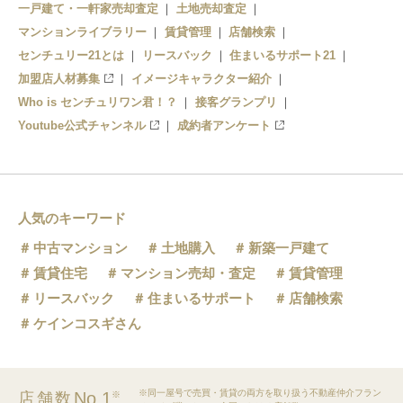
一戸建て・一軒家売却査定
土地売却査定
マンションライブラリー
賃貸管理
店舗検索
センチュリー21とは
リースバック
住まいるサポート21
加盟店人材募集
イメージキャラクター紹介
Who is センチュリワン君！？
接客グランプリ
Youtube公式チャンネル
成約者アンケート
人気のキーワード
中古マンション
土地購入
新築一戸建て
賃貸住宅
マンション売却・査定
賃貸管理
リースバック
住まいるサポート
店舗検索
ケインコスギさん
※同一屋号で売買・賃貸の両方を取り扱う不動産仲介フラン
No.1
店舗数
※