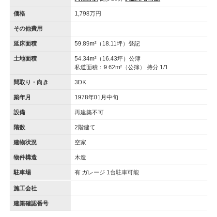
価格
1,798万円
その他費用
延床面積
59.89m²（18.11坪）登記
土地面積
54.34m²（16.43坪）公簿
私道面積：9.62m²（公簿） 持分 1/1
間取り・向き
3DK
築年月
1978年01月中旬
設備
再建築不可
階数
2階建て
建物状況
空家
物件構造
木造
駐車場
有 ガレージ 1台駐車可能
施工会社
建築確認番号