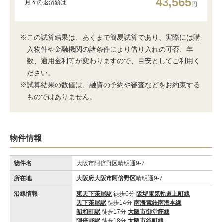
43,565
月々の返済額は
円
※この試算結果は、あくまで簡易試算であり、実際には購
入物件や金融機関の諸条件により借り入れの可否、年
数、適用金利等が変わりますので、目安としてご利用く
ださい。
※試算結果の数値は、融資の予約や審査などをお約束する
ものではありません。
物件情報
物件名
大阪市阿倍野区晴明通9-7
所在地
大阪府大阪市阿倍野区
晴明通9-7
沿線情報
東天下茶屋駅
徒歩6分
阪堺電気軌道上町線
天下茶屋駅
徒歩14分
南海電鉄南海本線
昭和町駅
徒歩17分
大阪市御堂筋線
阿倍野駅
徒歩18分
大阪市谷町線