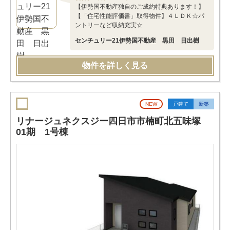
【伊勢国不動産独自のご成約特典あります！】
【「住宅性能評価書」取得物件】４ＬＤＫ☆パ
ントリーなど収納充実☆
センチュリー21伊勢国不動産 黒田 日出樹
物件を詳しく見る
NEW
戸建て
新築
リナージュネクスジー四日市市楠町北五味塚
01期 1号棟