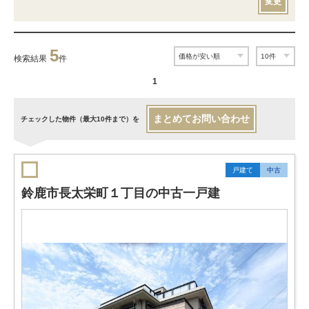
変更
5
検索結果
件
1
まとめてお問い合わせ
チェックした物件（最大10件まで）を
戸建て
中古
鈴鹿市長太栄町１丁目の中古一戸建