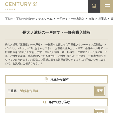
不動産・不動産情報のセンチュリー21
一戸建て・一軒家購入
東海
三重県
長太ノ浦駅の一戸建て・一軒家購入情報
長太ノ浦駅「三重県」の一戸建て・一軒家をお探しなら不動産フランチャイズ店舗数ナン
バー1のセンチュリー21におまかせ下さい。お客様の住みたいエリア・条件の一戸建て・一
軒家情報を5件紹介しております。住みたい沿線・駅・地域や、ご希望に合った間取り、予
算・ご希望の家賃、徒歩時間などの条件から、ご希望に沿った一戸建て・一軒家情報を見
つけていただけます。お客様にご希望に沿うお部屋が見つかるようにお手伝いいたします
ので、お気軽にご相談ください！
沿線から探す
変更
三重県
近鉄名古屋線
条件で絞り込む