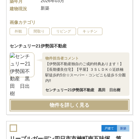
2026年03月
築年月
新築
建物現況
画像カテゴリ
外観
間取り
リビング
キッチン
センチュリー21伊勢国不動産
物件担当者コメント
【伊勢国不動産独自のご成約特典あります！】
【長期優良住宅】【平屋】３ＳＬＤＫ☆近鉄楠
駅徒歩約5分☆スーパー・コンビニも徒歩５分圏
内!!
センチュリー21伊勢国不動産 黒田 日出樹
物件を詳しく見る
戸建て
新築
リーブルガーデン四日市市楠町南五味塚 第