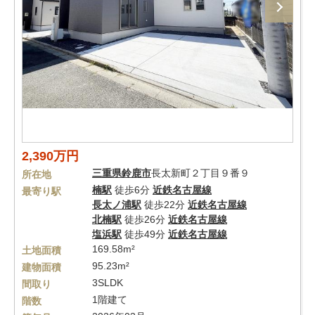
2,390万円
三重県
鈴鹿市
長太新町２丁目９番９
所在地
楠駅
徒歩6分
近鉄名古屋線
最寄り駅
長太ノ浦駅
徒歩22分
近鉄名古屋線
北楠駅
徒歩26分
近鉄名古屋線
塩浜駅
徒歩49分
近鉄名古屋線
169.58m²
土地面積
95.23m²
建物面積
3SLDK
間取り
1階建て
階数