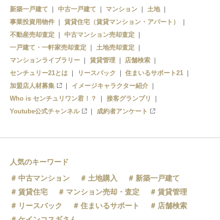
新築一戸建て
中古一戸建て
マンション
土地
事業投資用物件
賃貸住宅（賃貸マンション・アパート）
不動産売却査定
中古マンション売却査定
一戸建て・一軒家売却査定
土地売却査定
マンションライブラリー
賃貸管理
店舗検索
センチュリー21とは
リースバック
住まいるサポート21
加盟店人材募集
イメージキャラクター紹介
Who is センチュリワン君！？
接客グランプリ
Youtube公式チャンネル
成約者アンケート
人気のキーワード
中古マンション
土地購入
新築一戸建て
賃貸住宅
マンション売却・査定
賃貸管理
リースバック
住まいるサポート
店舗検索
ケインコスギさん