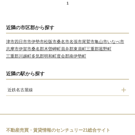
1
近隣の市区郡から探す
津市
四日市市
伊勢市
松阪市
桑名市
名張市
尾鷲市
亀山市
いなべ市
志摩市
伊賀市
桑名郡木曽岬町
員弁郡東員町
三重郡菰野町
三重郡川越町
多気郡明和町
度会郡南伊勢町
近隣の駅から探す
近鉄名古屋線
伊勢朝日
益生
桑名
近鉄長島
不動産売買・賃貸情報のセンチュリー21総合サイト