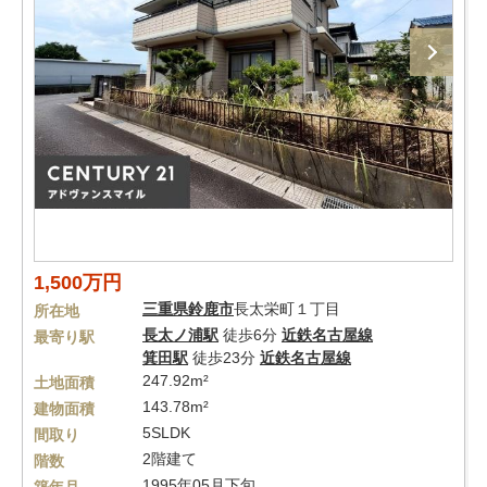
1,500万円
三重県
鈴鹿市
長太栄町１丁目
所在地
長太ノ浦駅
徒歩6分
近鉄名古屋線
最寄り駅
箕田駅
徒歩23分
近鉄名古屋線
247.92m²
土地面積
143.78m²
建物面積
5SLDK
間取り
2階建て
階数
1995年05月下旬