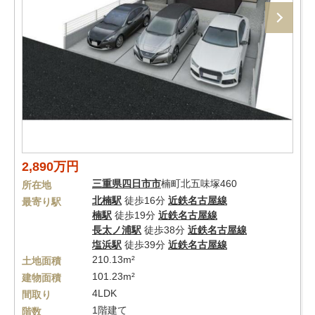
2,890万円
三重県
四日市市
楠町北五味塚460
所在地
北楠駅
徒歩16分
近鉄名古屋線
最寄り駅
楠駅
徒歩19分
近鉄名古屋線
長太ノ浦駅
徒歩38分
近鉄名古屋線
塩浜駅
徒歩39分
近鉄名古屋線
210.13m²
土地面積
101.23m²
建物面積
4LDK
間取り
1階建て
階数