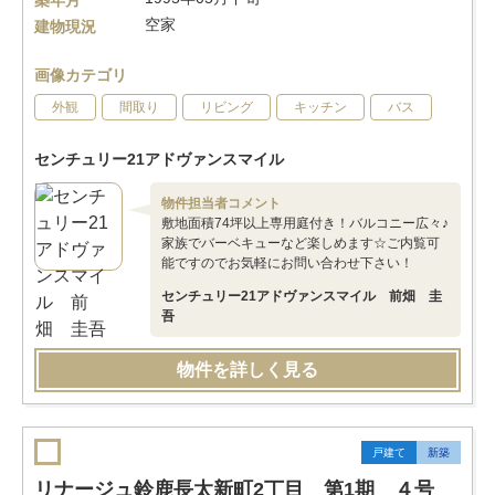
築年月
空家
建物現況
画像カテゴリ
外観
間取り
リビング
キッチン
バス
センチュリー21アドヴァンスマイル
物件担当者コメント
敷地面積74坪以上専用庭付き！バルコニー広々♪
家族でバーベキューなど楽しめます☆ご内覧可
能ですのでお気軽にお問い合わせ下さい！
センチュリー21アドヴァンスマイル 前畑 圭
吾
物件を詳しく見る
戸建て
新築
リナージュ鈴鹿長太新町2丁目 第1期 ４号