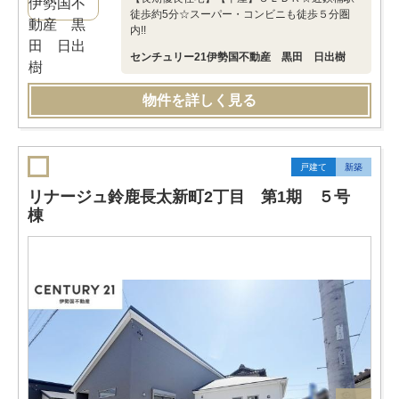
徒歩約5分☆スーパー・コンビニも徒歩５分圏
内!!
センチュリー21伊勢国不動産 黒田 日出樹
物件を詳しく見る
戸建て
新築
リナージュ鈴鹿長太新町2丁目 第1期 ５号
棟