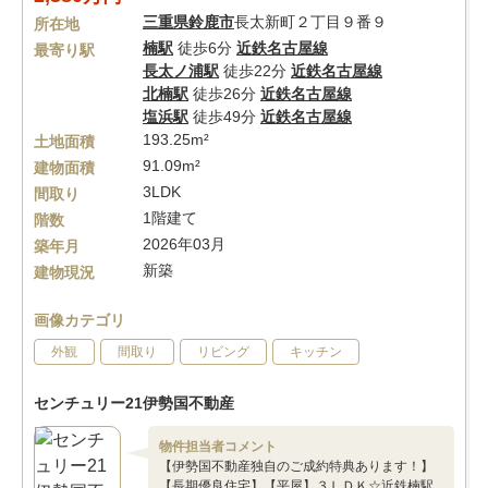
三重県
鈴鹿市
長太新町２丁目９番９
所在地
楠駅
徒歩6分
近鉄名古屋線
最寄り駅
長太ノ浦駅
徒歩22分
近鉄名古屋線
北楠駅
徒歩26分
近鉄名古屋線
塩浜駅
徒歩49分
近鉄名古屋線
193.25m²
土地面積
91.09m²
建物面積
3LDK
間取り
1階建て
階数
2026年03月
築年月
新築
建物現況
画像カテゴリ
外観
間取り
リビング
キッチン
センチュリー21伊勢国不動産
物件担当者コメント
【伊勢国不動産独自のご成約特典あります！】
【長期優良住宅】【平屋】３ＬＤＫ☆近鉄楠駅