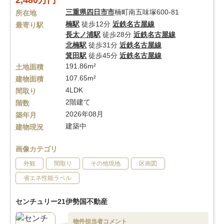
2,480万円
三重県
四日市市
楠町南五味塚600-81
所在地
楠駅
徒歩12分
近鉄名古屋線
最寄り駅
長太ノ浦駅
徒歩28分
近鉄名古屋線
北楠駅
徒歩31分
近鉄名古屋線
箕田駅
徒歩45分
近鉄名古屋線
191.86m²
土地面積
107.65m²
建物面積
4LDK
間取り
2階建て
階数
2026年08月
築年月
建築中
建物現況
画像カテゴリ
外観
間取り
その他現地
区画図
省エネ性能ラベル
センチュリー21伊勢国不動産
物件担当者コメント