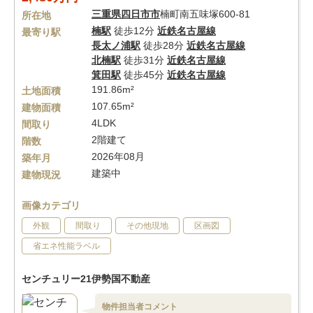
三重県
四日市市
楠町南五味塚600-81
所在地
楠駅
徒歩12分
近鉄名古屋線
最寄り駅
長太ノ浦駅
徒歩28分
近鉄名古屋線
北楠駅
徒歩31分
近鉄名古屋線
箕田駅
徒歩45分
近鉄名古屋線
191.86m²
土地面積
107.65m²
建物面積
4LDK
間取り
2階建て
階数
2026年08月
築年月
建築中
建物現況
画像カテゴリ
外観
間取り
その他現地
区画図
省エネ性能ラベル
センチュリー21伊勢国不動産
物件担当者コメント