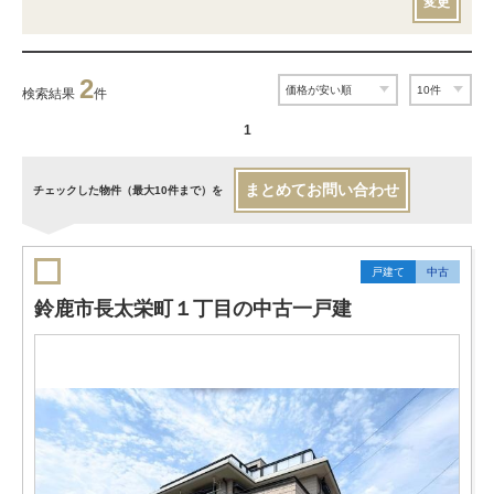
変更
2
検索結果
件
1
まとめてお問い合わせ
チェックした物件（最大10件まで）を
戸建て
中古
鈴鹿市長太栄町１丁目の中古一戸建