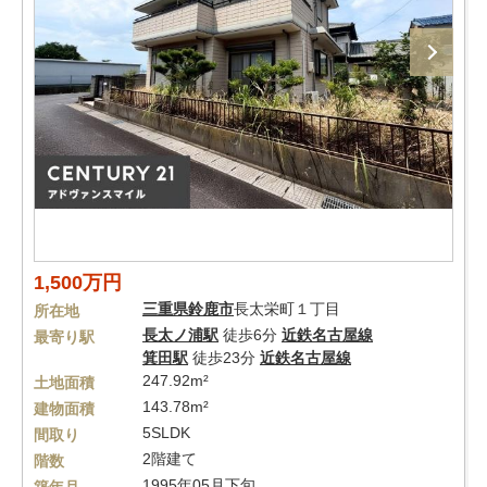
1,500万円
三重県
鈴鹿市
長太栄町１丁目
所在地
長太ノ浦駅
徒歩6分
近鉄名古屋線
最寄り駅
箕田駅
徒歩23分
近鉄名古屋線
247.92m²
土地面積
143.78m²
建物面積
5SLDK
間取り
2階建て
階数
1995年05月下旬