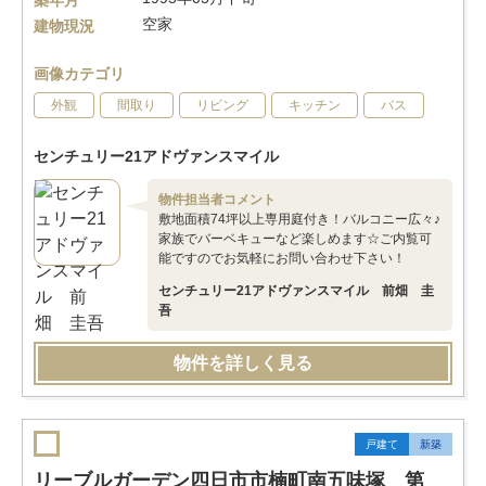
築年月
空家
建物現況
画像カテゴリ
外観
間取り
リビング
キッチン
バス
センチュリー21アドヴァンスマイル
物件担当者コメント
敷地面積74坪以上専用庭付き！バルコニー広々♪
家族でバーベキューなど楽しめます☆ご内覧可
能ですのでお気軽にお問い合わせ下さい！
センチュリー21アドヴァンスマイル 前畑 圭
吾
物件を詳しく見る
戸建て
新築
リーブルガーデン四日市市楠町南五味塚 第