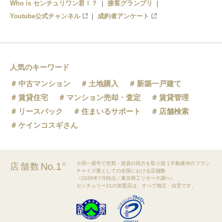
Who is センチュリワン君！？
接客グランプリ
Youtube公式チャンネル
成約者アンケート
人気のキーワード
中古マンション
土地購入
新築一戸建て
賃貸住宅
マンション売却・査定
賃貸管理
リースバック
住まいるサポート
店舗検索
ケインコスギさん
※同一屋号で売買・賃貸の両方を取り扱う不動産仲介フラン
No.1
店舗数
※
チャイズ業としての全国における店舗数
（2026年7月時点／東京商工リサーチ調べ）
センチュリー21の加盟店は、すべて独立・自営です。