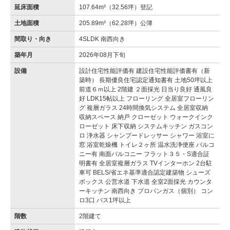
延床面積
107.64m²（32.56坪）登記
土地面積
205.89m²（62.28坪）公簿
間取り・向き
4SLDK 南西向き
築年月
2026年08月下旬
設備
設計住宅性能評価有 建設住宅性能評価書有（新
築時） 長期優良住宅認定通知書有 土地50坪以上
前道６ｍ以上 2階建 ２面採光 日当り良好 通風良
好 LDK15帖以上 フローリング 全居室フローリン
グ 複層ガラス 24時間換気システム 全居室収納
収納スペース 納戸 クローゼット ウォークインク
ローゼット 床下収納 システムキッチン ガスコン
ロ 浄水器 シャンプードレッサー シャワー 浴室に
窓 浴室乾燥機 トイレ２ヶ所 温水洗浄便座 バルコ
ニー有 南面バルコニー フラット３５・S適合証
明書有 全居室複層ガラス TVインターホン 2台駐
車可 BELS/省エネ基準適合認定建築物 シューズ
ボックス 公営水道 下水道 全室2面採光 カウンタ
ーキッチン 南西向き プロパンガス（個別） コン
ロ3口 バス1坪以上
階数
2階建て