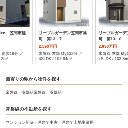
arden 笠間市鯉
リーブルガーデン笠間市旭
リーブルガーデ
町 第13 7
町 第13 6
2,590万円
2,690万円
 徒歩18分 ／
常磐線 友部 徒歩32分 ／
常磐線 友部 徒歩
.2m²
4SLDK / 107.64m²
4SLDK / 103.5m
最寄りの駅から物件を探す
常磐線 友部駅
常磐線 友部駅
常磐線の不動産を探す
マンション
新築一戸建て
中古一戸建て
土地
事業用