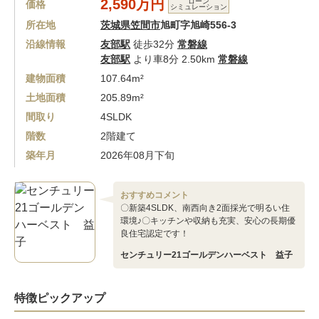
2,590万円
ローン
価格
シミュレーション
所在地
茨城県笠間市
旭町字旭崎556-3
沿線情報
友部駅
徒歩32分
常磐線
友部駅
より車8分 2.50km
常磐線
建物面積
107.64m²
土地面積
205.89m²
間取り
4SLDK
階数
2階建て
築年月
2026年08月下旬
おすすめコメント
〇新築4SLDK、南西向き2面採光で明るい住
環境♪〇キッチンや収納も充実、安心の長期優
良住宅認定です！
センチュリー21ゴールデンハーベスト 益子
特徴ピックアップ