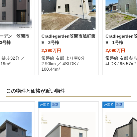
ーデン 笠間市
Cradlegarden笠間市旭町第
Cradlegard
3号棟
9 2号棟
9 1号棟
2,390万円
2,090万円
 徒歩32分 ／
常磐線 友部 より車8分
常磐線 友部 徒歩
.19m²
2.90km ／ 4SLDK /
4LDK / 95.57m²
100.44m²
この物件と価格が近い物件
戸建て
新築
戸建て
新築