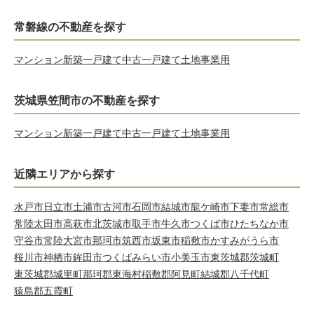
常磐線の不動産を探す
マンション
新築一戸建て
中古一戸建て
土地
事業用
茨城県笠間市の不動産を探す
マンション
新築一戸建て
中古一戸建て
土地
事業用
近隣エリアから探す
水戸市
日立市
土浦市
古河市
石岡市
結城市
龍ケ崎市
下妻市
常総市
常陸太田市
高萩市
北茨城市
取手市
牛久市
つくば市
ひたちなか市
守谷市
常陸大宮市
那珂市
筑西市
坂東市
稲敷市
かすみがうら市
桜川市
神栖市
鉾田市
つくばみらい市
小美玉市
東茨城郡茨城町
東茨城郡城里町
那珂郡東海村
稲敷郡阿見町
結城郡八千代町
猿島郡五霞町