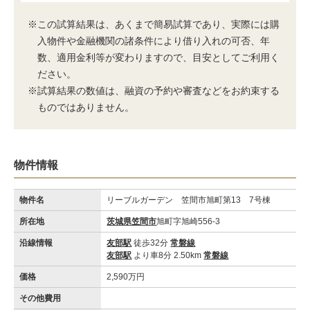
※この試算結果は、あくまで簡易試算であり、実際には購
入物件や金融機関の諸条件により借り入れの可否、年
数、適用金利等が変わりますので、目安としてご利用く
ださい。
※試算結果の数値は、融資の予約や審査などをお約束する
ものではありません。
物件情報
物件名
リーブルガーデン 笠間市旭町第13 7号棟
所在地
茨城県笠間市
旭町字旭崎556-3
沿線情報
友部駅
徒歩32分
常磐線
友部駅
より車8分 2.50km
常磐線
価格
2,590万円
その他費用