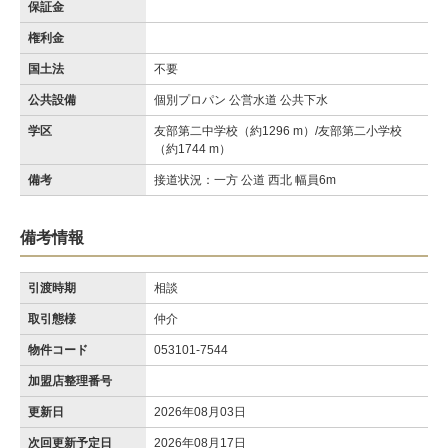
保証金
権利金
国土法
不要
公共設備
個別プロパン 公営水道 公共下水
学区
友部第二中学校（約1296 m）/友部第二小学校
（約1744 m）
備考
接道状況：一方 公道 西北 幅員6m
備考情報
引渡時期
相談
取引態様
仲介
物件コード
053101-7544
加盟店整理番号
更新日
2026年08月03日
次回更新予定日
2026年08月17日