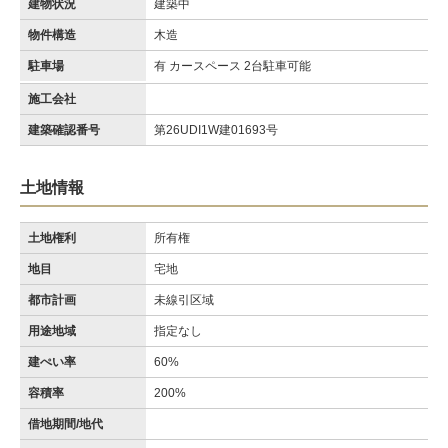
建物状況
建築中
物件構造
木造
駐車場
有 カースペース 2台駐車可能
施工会社
建築確認番号
第26UDI1W建01693号
土地情報
土地権利
所有権
地目
宅地
都市計画
未線引区域
用途地域
指定なし
建ぺい率
60%
容積率
200%
借地期間/地代