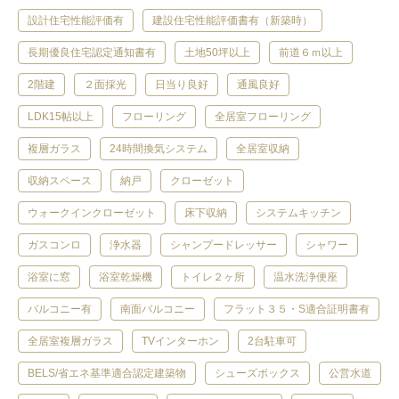
設計住宅性能評価有
建設住宅性能評価書有（新築時）
長期優良住宅認定通知書有
土地50坪以上
前道６ｍ以上
2階建
２面採光
日当り良好
通風良好
LDK15帖以上
フローリング
全居室フローリング
複層ガラス
24時間換気システム
全居室収納
収納スペース
納戸
クローゼット
ウォークインクローゼット
床下収納
システムキッチン
ガスコンロ
浄水器
シャンプードレッサー
シャワー
浴室に窓
浴室乾燥機
トイレ２ヶ所
温水洗浄便座
バルコニー有
南面バルコニー
フラット３５・S適合証明書有
全居室複層ガラス
TVインターホン
2台駐車可
BELS/省エネ基準適合認定建築物
シューズボックス
公営水道