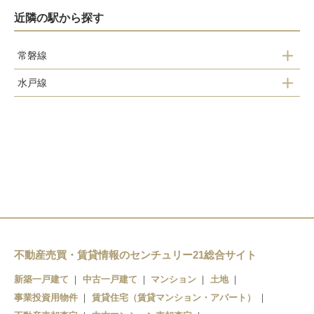
近隣の駅から探す
常磐線
水戸線
岩間駅
福原駅
友部駅
稲田駅
笠間駅
宍戸駅
友部駅
不動産売買・賃貸情報のセンチュリー21総合サイト
新築一戸建て
中古一戸建て
マンション
土地
事業投資用物件
賃貸住宅（賃貸マンション・アパート）