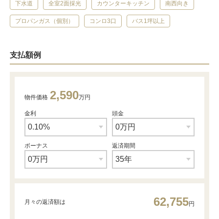
下水道
全室2面採光
カウンターキッチン
南西向き
プロパンガス（個別）
コンロ3口
バス1坪以上
支払額例
2,590
物件価格
万円
金利
頭金
ボーナス
返済期間
62,755
月々の返済額は
円