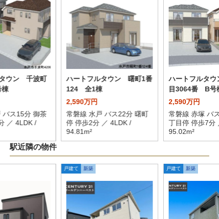
タウン 千波町
ハートフルタウン 曙町1番
ハートフルタウ
号棟
124 全1棟
目3064番 B号
2,590万円
2,590万円
 バス15分 御茶
常磐線 水戸 バス22分 曙町
常磐線 赤塚 バス
 ／ 4LDK /
停 停歩2分 ／ 4LDK /
丁目停 停歩7分 ／
94.81m²
95.02m²
駅近隣の物件
戸建て
新築
戸建て
新築