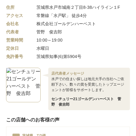
住所
茨城県水戸市城南２丁目8-38ハイライン１F
アクセス
常磐線「水戸駅」 徒歩4分
会社名
株式会社ゴールデンハーベスト
代表者
菅野 俊吉郎
営業時間
10:00～19:00
定休日
水曜日
免許番号
茨城県知事(6)第5904号
店代表者メッセージ
水戸での住まい探しは地元大手の当社へご依
頼下さい。数々の賞を受賞したトップエージ
ェントが皆様をサポートします。
センチュリー21ゴールデンハーベスト 菅
野 俊吉郎
この店舗へのお客様の声
茨城県 T.D様