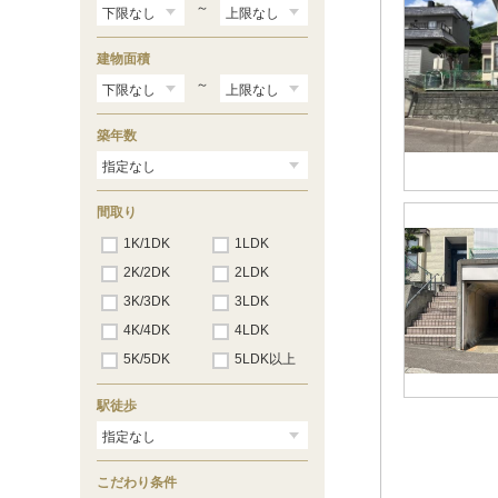
～
建物面積
～
築年数
間取り
1K/1DK
1LDK
2K/2DK
2LDK
3K/3DK
3LDK
4K/4DK
4LDK
5K/5DK
5LDK以上
駅徒歩
こだわり条件