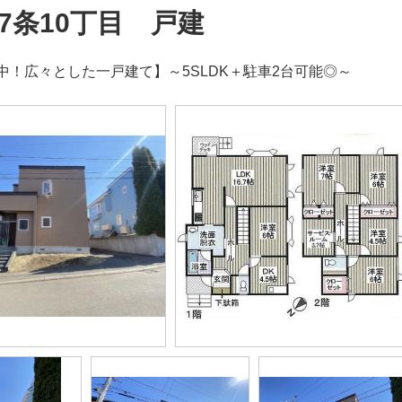
7条10丁目 戸建
中！広々とした一戸建て】～5SLDK＋駐車2台可能◎～