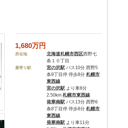
1,680万円
北海道
札幌市西区
西野七
所在地
条１０丁目
宮の沢駅
バス10分 西野5
最寄り駅
条9丁目停 停歩8分
札幌市
東西線
宮の沢駅
より車8分
2.50km
札幌市東西線
発寒南駅
バス13分 西野6
条8丁目停 停歩8分
札幌市
東西線
発寒南駅
より車11分