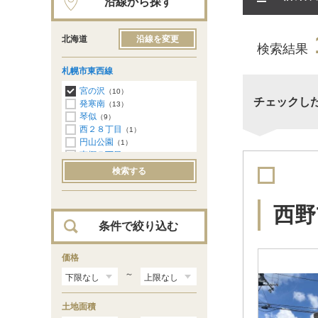
沿線から探す
北海道
沿線を変更
検索結果
札幌市東西線
宮の沢
（10）
チェックし
発寒南
（13）
琴似
（9）
西２８丁目
（1）
円山公園
（1）
南郷７丁目
（3）
南郷１３丁目
（2）
検索する
大谷地
（2）
新さっぽろ
（3）
西野
条件で絞り込む
価格
～
土地面積