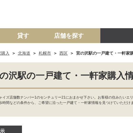
貸す
店舗を探す
家購入
北海道
札幌市
西区
宮の沢駅の一戸建て・一軒家
建て
マンション
土地
事業投資用
の沢駅の一戸建て・一軒家購入
ャイズ店舗数ナンバー1のセンチュリー21におまかせ下さい。お客様の住みたいエリ
歩時間などの条件から、ご希望に沿った一戸建て・一軒家情報を見つけていただけ
示