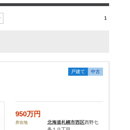
1
戸建て
中古
950万円
北海道
札幌市西区
西野七
所在地
条１０丁目