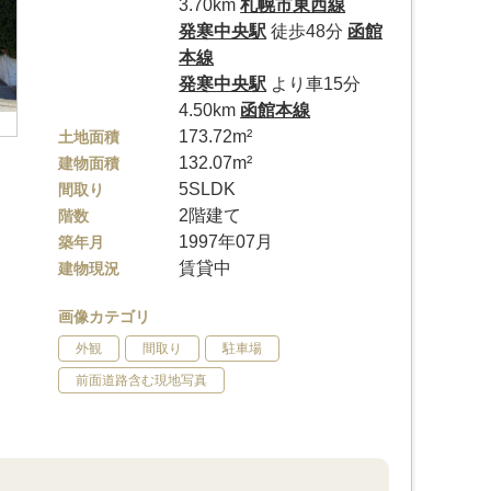
3.70km
札幌市東西線
発寒中央駅
徒歩48分
函館
本線
発寒中央駅
より車15分
4.50km
函館本線
173.72m²
土地面積
132.07m²
建物面積
5SLDK
間取り
2階建て
階数
1997年07月
築年月
賃貸中
建物現況
画像カテゴリ
外観
間取り
駐車場
前面道路含む現地写真