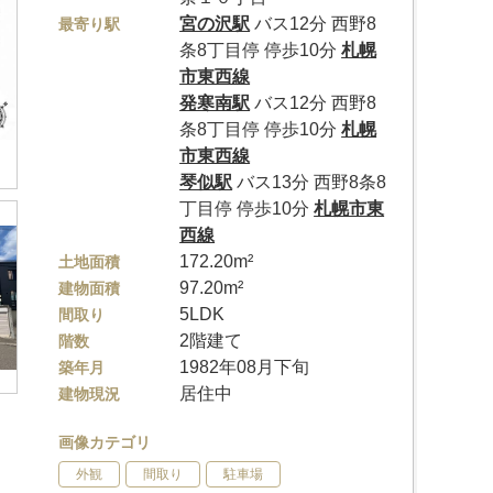
宮の沢駅
バス12分 西野8
最寄り駅
条8丁目停 停歩10分
札幌
市東西線
発寒南駅
バス12分 西野8
条8丁目停 停歩10分
札幌
市東西線
琴似駅
バス13分 西野8条8
丁目停 停歩10分
札幌市東
西線
172.20m²
土地面積
97.20m²
建物面積
5LDK
間取り
2階建て
階数
1982年08月下旬
築年月
居住中
建物現況
画像カテゴリ
外観
間取り
駐車場