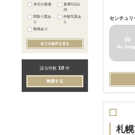
本日の新着
新着5日以
内
間取り図あ
外観写真あ
センチュリ
り
り
動画あり
全ての条件を見る
10
該当件数
件
検索する
札幌