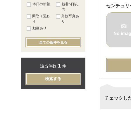
本日の新着
新着5日以
センチュリ
内
間取り図あ
外観写真あ
り
り
動画あり
全ての条件を見る
1
該当件数
件
検索する
チェックし