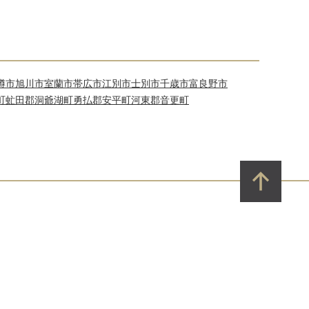
樽市
旭川市
室蘭市
帯広市
江別市
士別市
千歳市
富良野市
町
虻田郡洞爺湖町
勇払郡安平町
河東郡音更町