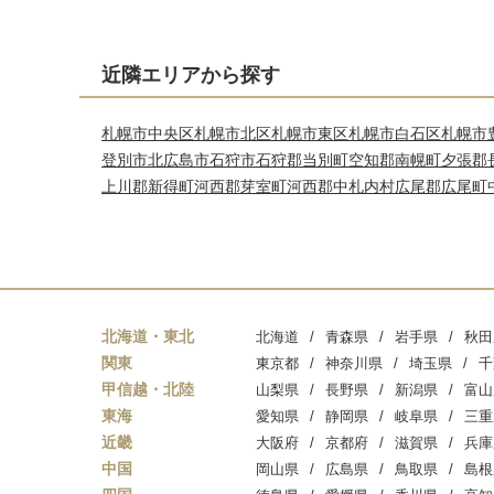
近隣エリアから探す
札幌市中央区
札幌市北区
札幌市東区
札幌市白石区
札幌市
登別市
北広島市
石狩市
石狩郡当別町
空知郡南幌町
夕張郡
上川郡新得町
河西郡芽室町
河西郡中札内村
広尾郡広尾町
北海道・東北
北海道
青森県
岩手県
秋田
関東
東京都
神奈川県
埼玉県
千
甲信越・北陸
山梨県
長野県
新潟県
富山
東海
愛知県
静岡県
岐阜県
三重
近畿
大阪府
京都府
滋賀県
兵庫
中国
岡山県
広島県
鳥取県
島根