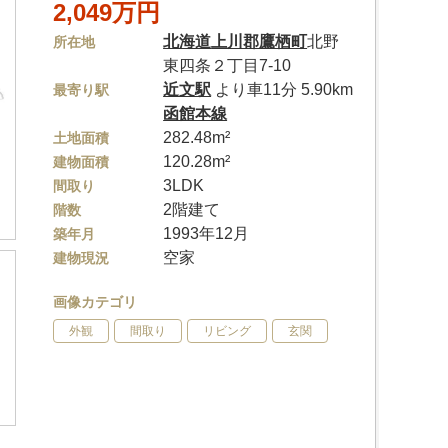
2,049万円
北海道
上川郡鷹栖町
北野
所在地
東四条２丁目7-10
近文駅
より車11分 5.90km
最寄り駅
函館本線
282.48m²
土地面積
120.28m²
建物面積
3LDK
間取り
2階建て
階数
1993年12月
築年月
空家
建物現況
画像カテゴリ
外観
間取り
リビング
玄関