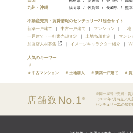
四国
徳島県
愛媛県
香川県
高知
九州・沖縄
福岡県
佐賀県
長崎県
熊本
不動産売買・賃貸情報のセンチュリー21総合サイト
新築一戸建て
中古一戸建て
マンション
土地
一戸建て・一軒家売却査定
土地売却査定
マンシ
加盟店人材募集
イメージキャラクター紹介
W
人気のキーワー
ド
中古マンション
土地購入
新築一戸建て
賃
※同一屋号で売買・賃
No.1
店舗数
※
（2026年7月時点／
センチュリー21の加