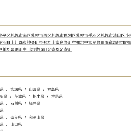
豊平区
札幌市南区
札幌市西区
札幌市厚別区
札幌市手稲区
札幌市清田区
小
長沼町
上川郡東神楽町
空知郡上富良野町
空知郡中富良野町
雨竜郡幌加内
中川郡幕別町
中川郡豊頃町
足寄郡足寄町
県
宮城県
山形県
福島県
葉県
茨城県
栃木県
群馬県
県
石川県
福井県
県
県
奈良県
和歌山県
県
山口県