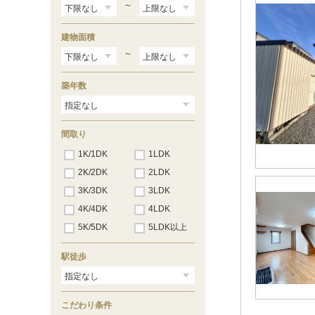
～
建物面積
～
築年数
間取り
1K/1DK
1LDK
2K/2DK
2LDK
3K/3DK
3LDK
4K/4DK
4LDK
5K/5DK
5LDK以上
駅徒歩
こだわり条件