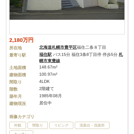
2,180万円
北海道
札幌市豊平区
福住二条８丁目
所在地
福住駅
バス15分 福住3条8丁目停 停歩5分
札
最寄り駅
幌市東豊線
148.67m²
土地面積
100.97m²
建物面積
4LDK
間取り
2階建て
階数
1985年08月
築年月
居住中
建物現況
画像カテゴリ
外観
間取り
リビング
洗面台・洗面所