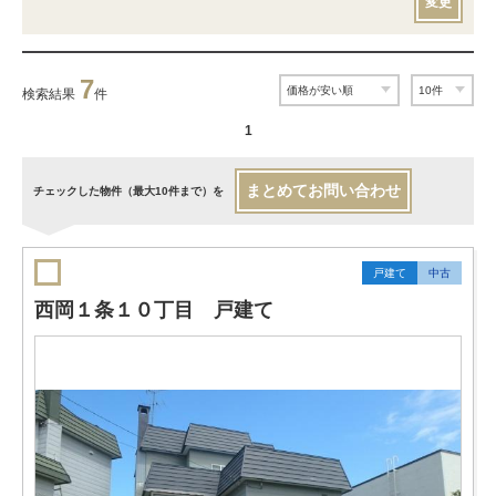
変更
7
検索結果
件
1
まとめてお問い合わせ
チェックした物件（最大10件まで）を
戸建て
中古
西岡１条１０丁目 戸建て