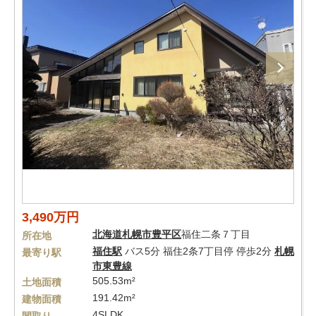
3,490万円
北海道
札幌市豊平区
福住二条７丁目
所在地
福住駅
バス5分 福住2条7丁目停 停歩2分
札幌
最寄り駅
市東豊線
505.53m²
土地面積
191.42m²
建物面積
4SLDK