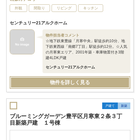
外観
間取り
リビング
キッチン
センチュリー21アルクホーム
物件担当者コメント
☆地下鉄東豊線「月寒中央」駅徒歩約10分、地
下鉄東西線「南郷7丁目」駅徒歩約12分。☆人気
の月寒東エリア、2001年築・車庫物置付き3階
建4LDK戸建
センチュリー21アルクホーム
物件を詳しく見る
戸建て
新築
ブルーミングガーデン豊平区月寒東２条３丁
目新築戸建 １号棟