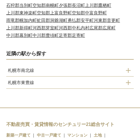
石狩郡当別町
空知郡南幌町
夕張郡長沼町
上川郡鷹栖町
上川郡東神楽町
空知郡上富良野町
空知郡中富良野町
雨竜郡幌加内町
虻田郡洞爺湖町
勇払郡安平町
河東郡音更町
上川郡新得町
河西郡芽室町
河西郡中札内村
広尾郡広尾町
中川郡幕別町
中川郡豊頃町
足寄郡足寄町
近隣の駅から探す
札幌市南北線
札幌市東豊線
中の島駅
学園前駅
平岸駅
豊平公園駅
南平岸駅
美園駅
不動産売買・賃貸情報のセンチュリー21総合サイト
新築一戸建て
中古一戸建て
マンション
土地
月寒中央駅