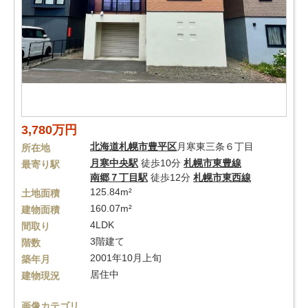
3,780万円
北海道
札幌市豊平区
月寒東三条６丁目
所在地
月寒中央駅
徒歩10分
札幌市東豊線
最寄り駅
南郷７丁目駅
徒歩12分
札幌市東西線
125.84m²
土地面積
160.07m²
建物面積
4LDK
間取り
3階建て
階数
2001年10月上旬
築年月
居住中
建物現況
画像カテゴリ