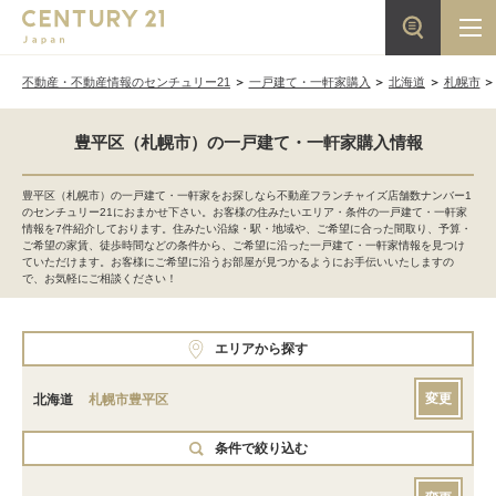
不動産・不動産情報のセンチュリー21
一戸建て・一軒家購入
北海道
札幌市
豊平区（札幌市）の一戸建て・一軒家購入情報
豊平区（札幌市）の一戸建て・一軒家をお探しなら不動産フランチャイズ店舗数ナンバー1
のセンチュリー21におまかせ下さい。お客様の住みたいエリア・条件の一戸建て・一軒家
情報を7件紹介しております。住みたい沿線・駅・地域や、ご希望に合った間取り、予算・
ご希望の家賃、徒歩時間などの条件から、ご希望に沿った一戸建て・一軒家情報を見つけ
ていただけます。お客様にご希望に沿うお部屋が見つかるようにお手伝いいたしますの
で、お気軽にご相談ください！
エリアから探す
変更
北海道
札幌市豊平区
条件で絞り込む