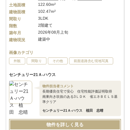
122.60m²
土地面積
102.47m²
建物面積
3LDK
間取り
2階建て
階数
2026年08月上旬
築年月
建築中
建物現況
画像カテゴリ
外観
間取り
その他
前面道路含む現地写真
センチュリー21Ａ-ハウス
物件担当者コメント
長期優良住宅で安心 住宅性能評価証明取得
南東向き吹抜のある3ＬＤＫ 省エネＢＥＬＳ基
準クリア
センチュリー21Ａ-ハウス 植田 忠晴
物件を詳しく見る