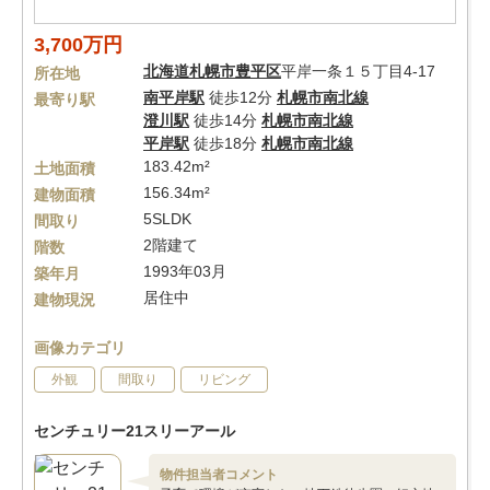
3,700万円
北海道
札幌市豊平区
平岸一条１５丁目4-17
所在地
南平岸駅
徒歩12分
札幌市南北線
最寄り駅
澄川駅
徒歩14分
札幌市南北線
平岸駅
徒歩18分
札幌市南北線
183.42m²
土地面積
156.34m²
建物面積
5SLDK
間取り
2階建て
階数
1993年03月
築年月
居住中
建物現況
画像カテゴリ
外観
間取り
リビング
センチュリー21スリーアール
物件担当者コメント