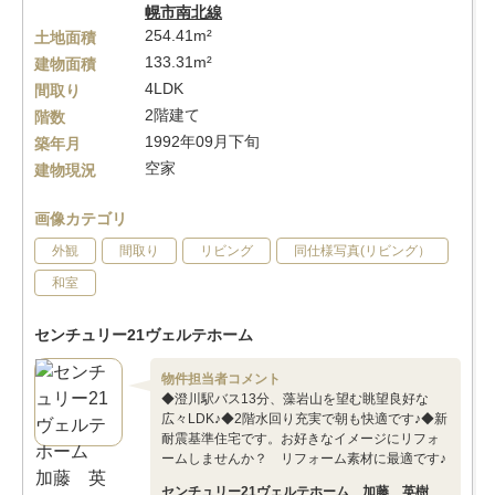
幌市南北線
254.41m²
土地面積
133.31m²
建物面積
4LDK
間取り
2階建て
階数
1992年09月下旬
築年月
空家
建物現況
画像カテゴリ
外観
間取り
リビング
同仕様写真(リビング）
和室
センチュリー21ヴェルテホーム
物件担当者コメント
◆澄川駅バス13分、藻岩山を望む眺望良好な
広々LDK♪◆2階水回り充実で朝も快適です♪◆新
耐震基準住宅です。お好きなイメージにリフォ
ームしませんか？ リフォーム素材に最適です♪
センチュリー21ヴェルテホーム 加藤 英樹