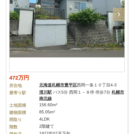
472万円
北海道
札幌市豊平区
西岡一条１０丁目4-3
所在地
澄川駅
バス5分 西岡１－８停 停歩7分
札幌市
最寄り駅
南北線
156.60m²
土地面積
85.05m²
建物面積
4LDK
間取り
2階建て
階数
1977年07月下旬