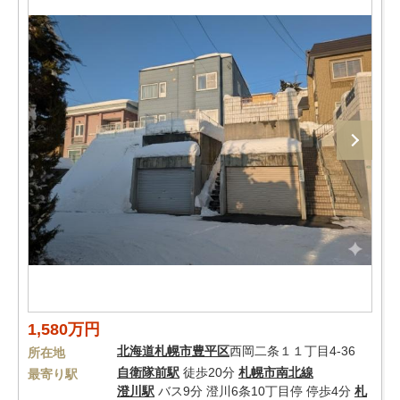
1,580万円
北海道
札幌市豊平区
西岡二条１１丁目4-36
所在地
自衛隊前駅
徒歩20分
札幌市南北線
最寄り駅
澄川駅
バス9分 澄川6条10丁目停 停歩4分
札