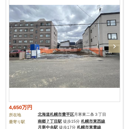
4,650万円
北海道
札幌市豊平区
月寒東二条３丁目
所在地
南郷７丁目駅
徒歩15分
札幌市東西線
最寄り駅
月寒中央駅
徒歩17分
札幌市東豊線