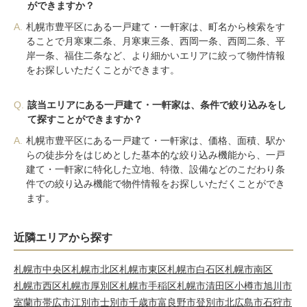
ができますか？
A.
札幌市豊平区にある一戸建て・一軒家は、町名から検索をす
ることで月寒東二条、月寒東三条、西岡一条、西岡二条、平
岸一条、福住二条など、より細かいエリアに絞って物件情報
をお探しいただくことができます。
Q.
該当エリアにある一戸建て・一軒家は、条件で絞り込みをし
て探すことができますか？
A.
札幌市豊平区にある一戸建て・一軒家は、価格、面積、駅か
らの徒歩分をはじめとした基本的な絞り込み機能から、一戸
建て・一軒家に特化した立地、特徴、設備などのこだわり条
件での絞り込み機能で物件情報をお探しいただくことができ
ます。
近隣エリアから探す
札幌市中央区
札幌市北区
札幌市東区
札幌市白石区
札幌市南区
札幌市西区
札幌市厚別区
札幌市手稲区
札幌市清田区
小樽市
旭川市
室蘭市
帯広市
江別市
士別市
千歳市
富良野市
登別市
北広島市
石狩市