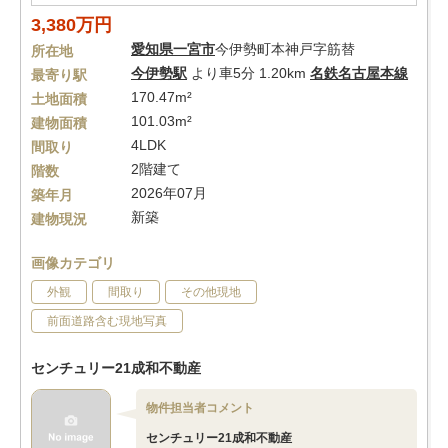
3,380万円
愛知県
一宮市
今伊勢町本神戸字筋替
所在地
今伊勢駅
より車5分 1.20km
名鉄名古屋本線
最寄り駅
170.47m²
土地面積
101.03m²
建物面積
4LDK
間取り
2階建て
階数
2026年07月
築年月
新築
建物現況
画像カテゴリ
外観
間取り
その他現地
前面道路含む現地写真
センチュリー21成和不動産
物件担当者コメント
センチュリー21成和不動産