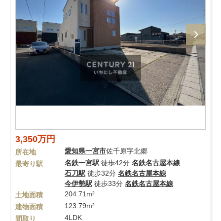
3,350万円
愛知県
一宮市
佐千原字北郷
所在地
名鉄一宮駅
徒歩42分
名鉄名古屋本線
最寄り駅
石刀駅
徒歩32分
名鉄名古屋本線
今伊勢駅
徒歩33分
名鉄名古屋本線
204.71m²
土地面積
123.79m²
建物面積
4LDK
間取り