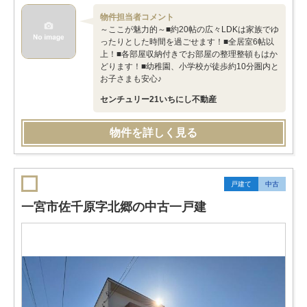
物件担当者コメント
～ここが魅力的～■約20帖の広々LDKは家族でゆ
ったりとした時間を過ごせます！■全居室6帖以
上！■各部屋収納付きでお部屋の整理整頓もはか
どります！■幼稚園、小学校が徒歩約10分圏内と
お子さまも安心♪
センチュリー21いちにし不動産
物件を詳しく見る
戸建て
中古
一宮市佐千原字北郷の中古一戸建