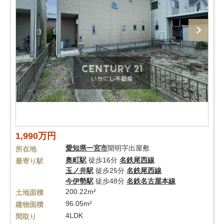
1,990万円
愛知県
一宮市
開明字出屋敷
所在地
奥町駅
徒歩16分
名鉄尾西線
最寄り駅
玉ノ井駅
徒歩25分
名鉄尾西線
今伊勢駅
徒歩48分
名鉄名古屋本線
200.22m²
土地面積
96.05m²
建物面積
4LDK
間取り