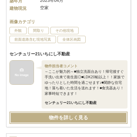
2023年04月
築年月
空家
建物現況
画像カテゴリ
外観
間取り
その他現地
前面道路含む現地写真
全体区画図
センチュリー21いちにし不動産
物件担当者コメント
～ここが魅力的～■独立洗面台あり！帰宅後すぐ
手洗い出来て衛生面◎■LDK20帖以上！！家族で
ゆったりとした時間を過ごせます♪■閑静な住宅
地！落ち着いた生活を送れます！■食洗器あり！
家事時短できます！
センチュリー21いちにし不動産
物件を詳しく見る