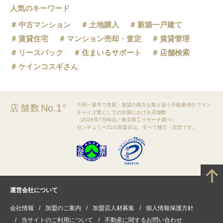
人気のキーワード
中古マンション
土地購入
新築一戸建て
賃貸住宅
マンション売却・査定
賃貸管理
リースバック
住まいるサポート
店舗検索
ケインコスギさん
※同一屋号で売買・賃貸の両方を取り扱う不動産仲介フラン
No.1
店舗数
※
チャイズ業としての全国における店舗数
（2026年7月時点／東京商工リサーチ調べ）
センチュリー21の加盟店は、すべて独立・自営です。
運営会社について
会社情報
加盟のご案内
加盟店人材募集
個人情報保護方針
当サイトのご利用について
不動産に関するお問い合わせ