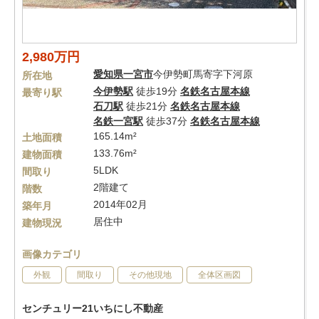
2,980万円
愛知県
一宮市
今伊勢町馬寄字下河原
所在地
今伊勢駅
徒歩19分
名鉄名古屋本線
最寄り駅
石刀駅
徒歩21分
名鉄名古屋本線
名鉄一宮駅
徒歩37分
名鉄名古屋本線
165.14m²
土地面積
133.76m²
建物面積
5LDK
間取り
2階建て
階数
2014年02月
築年月
居住中
建物現況
画像カテゴリ
外観
間取り
その他現地
全体区画図
センチュリー21いちにし不動産