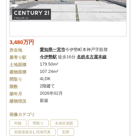
3,480万円
愛知県
一宮市
今伊勢町本神戸字筋替
所在地
今伊勢駅
徒歩16分
名鉄名古屋本線
最寄り駅
179.50m²
土地面積
107.24m²
建物面積
4LDK
間取り
2階建て
階数
2026年02月
築年月
新築
建物現況
画像カテゴリ
外観
間取り
全体区画図
前面道路含む現地写真
玄関