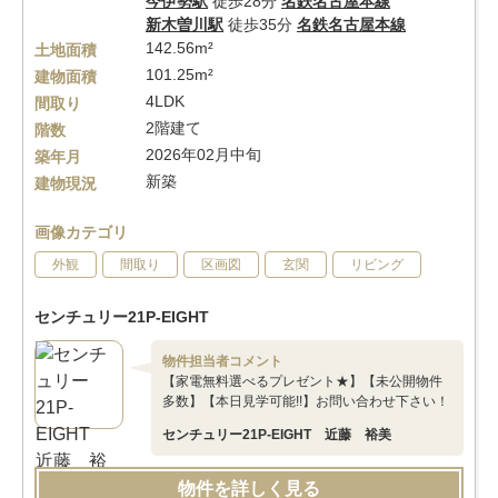
今伊勢駅
徒歩28分
名鉄名古屋本線
新木曽川駅
徒歩35分
名鉄名古屋本線
142.56m²
土地面積
101.25m²
建物面積
4LDK
間取り
2階建て
階数
2026年02月中旬
築年月
新築
建物現況
画像カテゴリ
外観
間取り
区画図
玄関
リビング
センチュリー21P-EIGHT
物件担当者コメント
【家電無料選べるプレゼント★】【未公開物件
多数】【本日見学可能!!】お問い合わせ下さい！
センチュリー21P-EIGHT 近藤 裕美
物件を詳しく見る