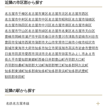
近隣の市区郡から探す
名古屋市千種区
名古屋市東区
名古屋市北区
名古屋市西区
名古屋市中村区
名古屋市中区
名古屋市昭和区
名古屋市瑞穂区
名古屋市熱田区
名古屋市中川区
名古屋市港区
名古屋市南区
名古屋市守山区
名古屋市緑区
名古屋市名東区
名古屋市天白区
豊橋市
岡崎市
瀬戸市
半田市
春日井市
豊川市
津島市
碧南市
刈谷市
豊田市
安城市
西尾市
蒲郡市
犬山市
常滑市
江南市
小牧市
稲沢市
新城市
東海市
大府市
知多市
知立市
尾張旭市
高浜市
岩倉市
豊明市
日進市
田原市
愛西市
清須市
北名古屋市
弥富市
みよし市
あま市
長久手市
愛知郡東郷町
西春日井郡豊山町
丹羽郡大口町
丹羽郡扶桑町
海部郡大治町
海部郡蟹江町
知多郡阿久比町
知多郡東浦町
知多郡南知多町
知多郡美浜町
知多郡武豊町
額田郡幸田町
近隣の駅から探す
名鉄名古屋本線