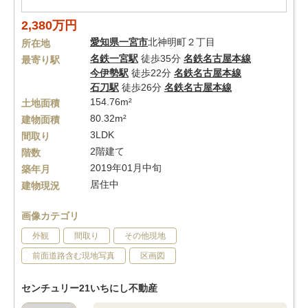
2,380万円
愛知県
一宮市
北神明町２丁目
所在地
名鉄一宮駅
徒歩35分
名鉄名古屋本線
最寄り駅
今伊勢駅
徒歩22分
名鉄名古屋本線
石刀駅
徒歩26分
名鉄名古屋本線
154.76m²
土地面積
80.32m²
建物面積
3LDK
間取り
2階建て
階数
2019年01月中旬
築年月
居住中
建物現況
画像カテゴリ
外観
間取り
その他現地
前面道路含む現地写真
区画図
センチュリー21いちにし不動産