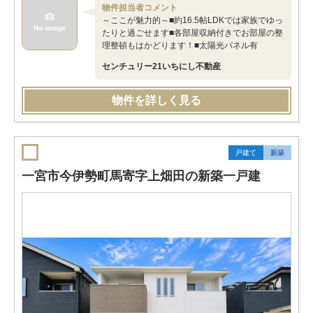
物件担当者コメント
～ここが魅力的～■約16.5帖LDKでは家族でゆっ
たりと過ごせます■各部屋収納付きでお部屋の整
理整頓もはかどります！■太陽光パネル有
センチュリー21いちにし不動産
物件を詳しく見る
戸建て
新築
一宮市今伊勢町馬寄字上畑田の新築一戸建