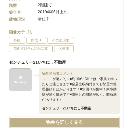
2階建て
階数
2019年06月上旬
築年月
居住中
建物現況
画像カテゴリ
外観
間取り
その他現地
前面道路含む現地写真
区画図
センチュリー21いちにし不動産
物件担当者コメント
～ここが魅力的～■約19帖LDKではご家族でゆっ
たりと過ごせます■全居室収納付きでお部屋の整
理整頓もはかどります！■水回りが集中！家事動
線が良く快適です■隣家との間隔が広く、開放感
があります♪
センチュリー21いちにし不動産
物件を詳しく見る