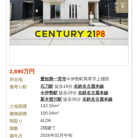
2,690万円
愛知県
一宮市
今伊勢町馬寄字上畑田
所在地
石刀駅
徒歩18分
名鉄名古屋本線
最寄り駅
今伊勢駅
徒歩28分
名鉄名古屋本線
新木曽川駅
徒歩35分
名鉄名古屋本線
143.55m²
土地面積
100.04m²
建物面積
4LDK
間取り
2階建て
階数
2026年02月中旬
築年月