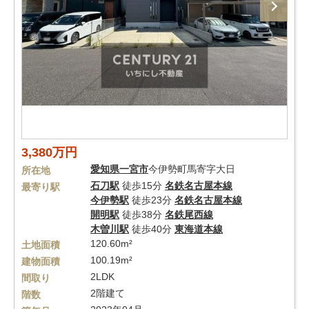
3,380万円
愛知県
一宮市
今伊勢町馬寄字大日
所在地
石刀駅
徒歩15分
名鉄名古屋本線
最寄り駅
今伊勢駅
徒歩23分
名鉄名古屋本線
開明駅
徒歩38分
名鉄尾西線
木曽川駅
徒歩40分
東海道本線
120.60m²
土地面積
100.19m²
建物面積
2LDK
間取り
2階建て
階数