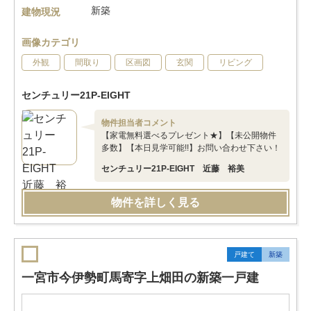
新築
建物現況
画像カテゴリ
外観
間取り
区画図
玄関
リビング
センチュリー21P-EIGHT
物件担当者コメント
【家電無料選べるプレゼント★】【未公開物件
多数】【本日見学可能!!】お問い合わせ下さい！
センチュリー21P-EIGHT 近藤 裕美
物件を詳しく見る
戸建て
新築
一宮市今伊勢町馬寄字上畑田の新築一戸建