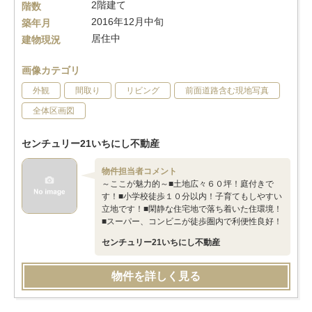
2階建て
階数
2016年12月中旬
築年月
居住中
建物現況
画像カテゴリ
外観
間取り
リビング
前面道路含む現地写真
全体区画図
センチュリー21いちにし不動産
物件担当者コメント
～ここが魅力的～■土地広々６０坪！庭付きで
す！■小学校徒歩１０分以内！子育てもしやすい
立地です！■閑静な住宅地で落ち着いた住環境！
■スーパー、コンビニが徒歩圏内で利便性良好！
センチュリー21いちにし不動産
物件を詳しく見る