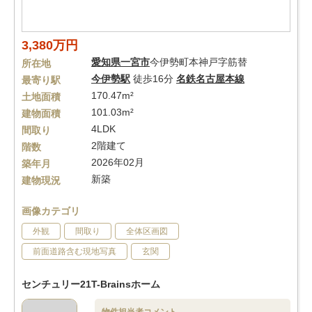
3,380万円
愛知県
一宮市
今伊勢町本神戸字筋替
所在地
今伊勢駅
徒歩16分
名鉄名古屋本線
最寄り駅
170.47m²
土地面積
101.03m²
建物面積
4LDK
間取り
2階建て
階数
2026年02月
築年月
新築
建物現況
画像カテゴリ
外観
間取り
全体区画図
前面道路含む現地写真
玄関
センチュリー21T-Brainsホーム