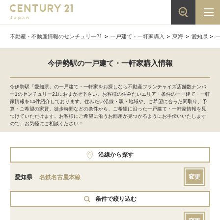
不動産・不動産情報のセンチュリー21
一戸建て・一軒家購入
東海
愛知県
今伊勢駅の一戸建て・一軒家購入情報
今伊勢駅「愛知県」の一戸建て・一軒家をお探しなら不動産フランチャイズ店舗数ナンバ
ー1のセンチュリー21におまかせ下さい。お客様の住みたいエリア・条件の一戸建て・一軒
家情報を14件紹介しております。住みたい沿線・駅・地域や、ご希望に合った間取り、予
算・ご希望の家賃、徒歩時間などの条件から、ご希望に沿った一戸建て・一軒家情報を見
つけていただけます。お客様にご希望に沿うお部屋が見つかるようにお手伝いいたします
ので、お気軽にご相談ください！
沿線から探す
変更
愛知県
名鉄名古屋本線
条件で絞り込む