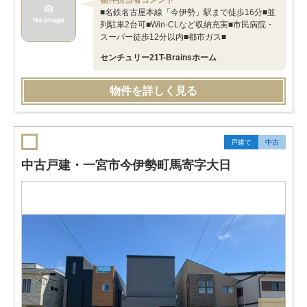
物件担当者コメント
■名鉄名古屋本線「今伊勢」駅まで徒歩16分■並
列駐車2台可■Win-CLなど収納充実■市民病院・
スーパー徒歩12分以内■都市ガス■
センチュリー21T-Brainsホーム
物件を詳しく見る
戸建て
中古
中古戸建・一宮市今伊勢町馬寄字大日