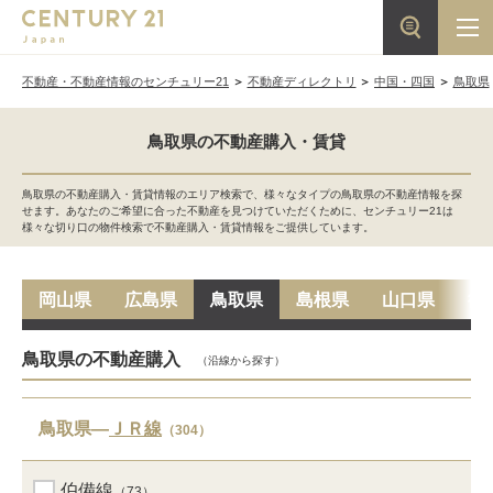
不動産・不動産情報のセンチュリー21
不動産ディレクトリ
中国・四国
鳥取県
鳥取県の不動産購入・賃貸
鳥取県の不動産購入・賃貸情報のエリア検索で、様々なタイプの鳥取県の不動産情報を探
せます。あなたのご希望に合った不動産を見つけていただくために、センチュリー21は
様々な切り口の物件検索で不動産購入・賃貸情報をご提供しています。
岡山県
広島県
鳥取県
島根県
山口県
徳
鳥取県の不動産購入
（沿線から探す）
鳥取県―
ＪＲ線
（304）
伯備線
（73）