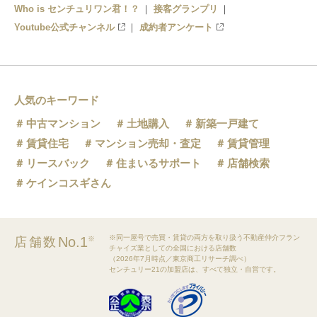
Who is センチュリワン君！？
接客グランプリ
Youtube公式チャンネル
成約者アンケート
人気のキーワード
中古マンション
土地購入
新築一戸建て
賃貸住宅
マンション売却・査定
賃貸管理
リースバック
住まいるサポート
店舗検索
ケインコスギさん
※同一屋号で売買・賃貸の両方を取り扱う不動産仲介フラン
No.1
店舗数
※
チャイズ業としての全国における店舗数
（2026年7月時点／東京商工リサーチ調べ）
センチュリー21の加盟店は、すべて独立・自営です。