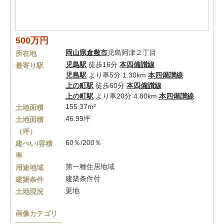
500万円
岡山県
倉敷市
児島阿津２丁目
所在地
児島駅
徒歩16分
本四備讃線
最寄り駅
児島駅
より車5分 1.30km
本四備讃線
上の町駅
徒歩60分
本四備讃線
上の町駅
より車20分 4.80km
本四備讃線
155.37m²
土地面積
46.99坪
土地面積
（坪）
60％/200％
建ぺい/容積
率
第一種住居地域
用途地域
建築条件付
建築条件
更地
土地現況
画像カテゴリ