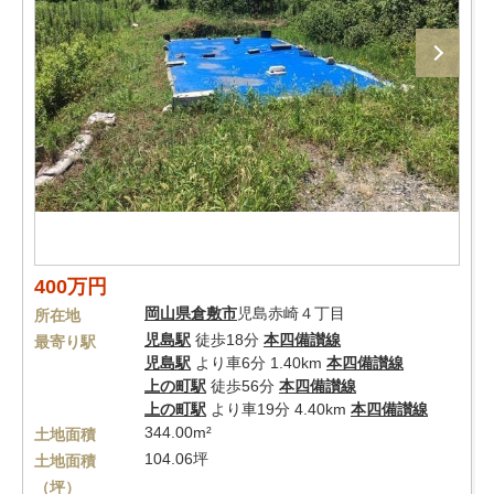
400万円
岡山県
倉敷市
児島赤崎４丁目
所在地
児島駅
徒歩18分
本四備讃線
最寄り駅
児島駅
より車6分 1.40km
本四備讃線
上の町駅
徒歩56分
本四備讃線
上の町駅
より車19分 4.40km
本四備讃線
344.00m²
土地面積
104.06坪
土地面積
（坪）