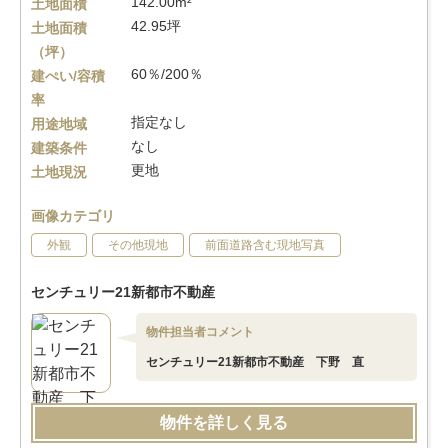
142.00m²
土地面積
42.95坪
土地面積
（坪）
60％/200％
建ぺい/容積
率
指定なし
用途地域
なし
建築条件
更地
土地現況
画像カテゴリ
外観
その他現地
前面道路含む現地写真
センチュリー21新都市不動産
物件担当者コメント
センチュリー21新都市不動産 下野 直
物件を詳しく見る