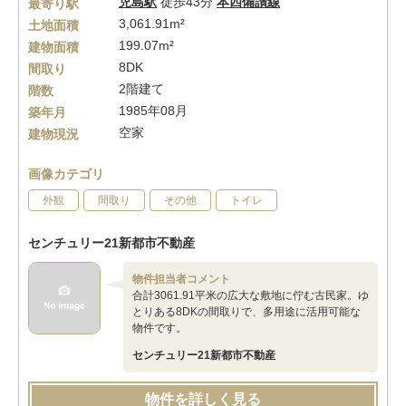
児島駅
徒歩43分
本四備讃線
最寄り駅
3,061.91m²
土地面積
199.07m²
建物面積
8DK
間取り
2階建て
階数
1985年08月
築年月
空家
建物現況
画像カテゴリ
外観
間取り
その他
トイレ
センチュリー21新都市不動産
物件担当者コメント
合計3061.91平米の広大な敷地に佇む古民家。ゆ
とりある8DKの間取りで、多用途に活用可能な
物件です。
センチュリー21新都市不動産
物件を詳しく見る