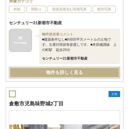
画像カテゴリ
外観
間取り
前面道路含む現地写真
航空写真
センチュリー21新都市不動産
物件担当者コメント
■建築条件なし■約600平方メートルの土地で
す。古屋付現状有姿渡しです。■本四備讃線 上
の町駅 徒歩20分
センチュリー21新都市不動産
物件を詳しく見る
土地
倉敷市児島味野城2丁目