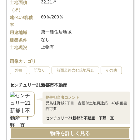
32.21坪
土地面積
（坪）
60％/200％
建ぺい/容積
率
第一種住居地域
用途地域
なし
建築条件
上物有
土地現況
画像カテゴリ
外観
間取り
前面道路含む現地写真
その他
センチュリー21新都市不動産
物件担当者コメント
児島味野城2丁目 古屋付土地再建築 43条但書
許可要
センチュリー21新都市不動産 下野 直
物件を詳しく見る