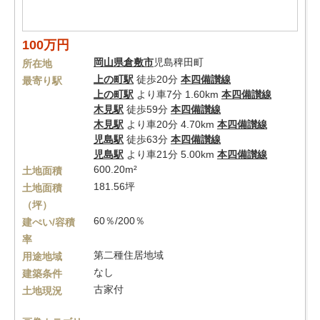
100万円
岡山県
倉敷市
児島稗田町
所在地
上の町駅
徒歩20分
本四備讃線
最寄り駅
上の町駅
より車7分 1.60km
本四備讃線
木見駅
徒歩59分
本四備讃線
木見駅
より車20分 4.70km
本四備讃線
児島駅
徒歩63分
本四備讃線
児島駅
より車21分 5.00km
本四備讃線
600.20m²
土地面積
181.56坪
土地面積
（坪）
60％/200％
建ぺい/容積
率
第二種住居地域
用途地域
なし
建築条件
古家付
土地現況