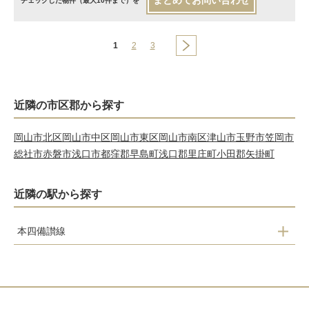
まとめてお問い合わせ
チェックした物件（最大10件まで）を
1
2
3
近隣の市区郡から探す
岡山市北区
岡山市中区
岡山市東区
岡山市南区
津山市
玉野市
笠岡市
総社市
赤磐市
浅口市
都窪郡早島町
浅口郡里庄町
小田郡矢掛町
近隣の駅から探す
本四備讃線
植松
木見