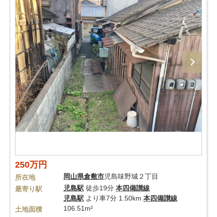
250万円
岡山県
倉敷市
児島味野城２丁目
所在地
児島駅
徒歩19分
本四備讃線
最寄り駅
児島駅
より車7分 1.50km
本四備讃線
106.51m²
土地面積