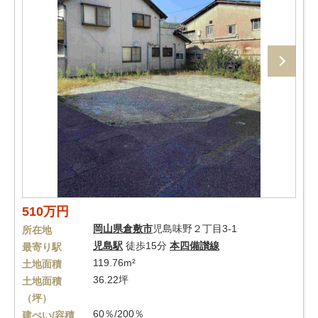
510万円
岡山県
倉敷市
児島味野２丁目3-1
所在地
児島駅
徒歩15分
本四備讃線
最寄り駅
119.76m²
土地面積
36.22坪
土地面積
（坪）
60％/200％
建ぺい/容積