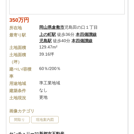
350万円
岡山県
倉敷市
児島田の口１丁目
所在地
上の町駅
徒歩36分
本四備讃線
最寄り駅
児島駅
徒歩40分
本四備讃線
129.47m²
土地面積
39.16坪
土地面積
（坪）
60％/200％
建ぺい/容積
率
準工業地域
用途地域
なし
建築条件
更地
土地現況
画像カテゴリ
間取り
現地案内図
センチュリー21新都市不動産