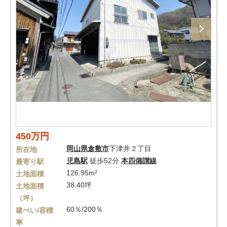
450万円
岡山県
倉敷市
下津井２丁目
所在地
児島駅
徒歩52分
本四備讃線
最寄り駅
126.95m²
土地面積
38.40坪
土地面積
（坪）
60％/200％
建ぺい/容積
率