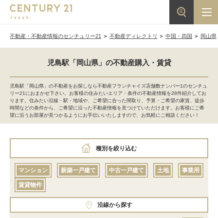
不動産・不動産情報のセンチュリー21
不動産ディレクトリ
中国・四国
岡山県
児島駅「岡山県」の不動産購入・賃貸
児島駅「岡山県」の不動産をお探しなら不動産フランチャイズ店舗数ナンバー1のセンチュ
リー21におまかせ下さい。お客様の住みたいエリア・条件の不動産情報を28件紹介してお
ります。住みたい沿線・駅・地域や、ご希望に合った間取り、予算・ご希望の家賃、徒歩
時間などの条件から、ご希望に沿った不動産情報を見つけていただけます。お客様にご希
望に沿うお部屋が見つかるようにお手伝いいたしますので、お気軽にご相談ください！
種別を絞り込む
マンション
新築一戸建て
中古一戸建て
土地
事業用
賃貸物件
沿線から探す