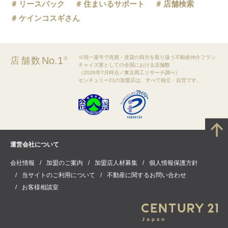
リースバック
住まいるサポート
店舗検索
ケインコスギさん
※同一屋号で売買・賃貸の両方を取り扱う不動産仲介フラン
No.1
店舗数
※
チャイズ業としての全国における店舗数
（2026年7月時点／東京商工リサーチ調べ）
センチュリー21の加盟店は、すべて独立・自営です。
運営会社について
会社情報
加盟のご案内
加盟店人材募集
個人情報保護方針
当サイトのご利用について
不動産に関するお問い合わせ
お客様相談室