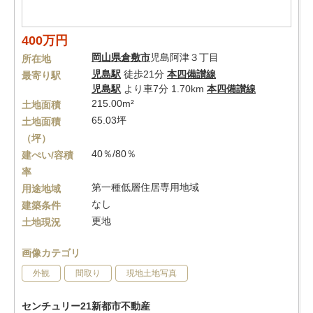
400万円
岡山県
倉敷市
児島阿津３丁目
所在地
児島駅
徒歩21分
本四備讃線
最寄り駅
児島駅
より車7分 1.70km
本四備讃線
215.00m²
土地面積
65.03坪
土地面積
（坪）
40％/80％
建ぺい/容積
率
第一種低層住居専用地域
用途地域
なし
建築条件
更地
土地現況
画像カテゴリ
外観
間取り
現地土地写真
センチュリー21新都市不動産