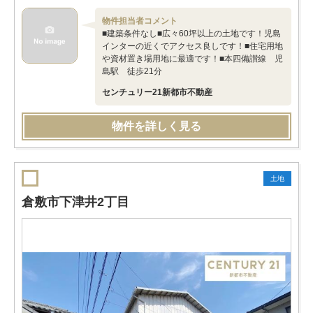
物件担当者コメント
■建築条件なし■広々60坪以上の土地です！児島
インターの近くでアクセス良しです！■住宅用地
や資材置き場用地に最適です！■本四備讃線 児
島駅 徒歩21分
センチュリー21新都市不動産
物件を詳しく見る
土地
倉敷市下津井2丁目