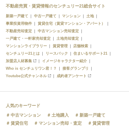
上の町
不動産売買・賃貸情報のセンチュリー21総合サイト
児島
新築一戸建て
中古一戸建て
マンション
土地
事業投資用物件
賃貸住宅（賃貸マンション・アパート）
不動産売却査定
中古マンション売却査定
一戸建て・一軒家売却査定
土地売却査定
マンションライブラリー
賃貸管理
店舗検索
センチュリー21とは
リースバック
住まいるサポート21
加盟店人材募集
イメージキャラクター紹介
Who is センチュリワン君！？
接客グランプリ
Youtube公式チャンネル
成約者アンケート
人気のキーワード
中古マンション
土地購入
新築一戸建て
賃貸住宅
マンション売却・査定
賃貸管理