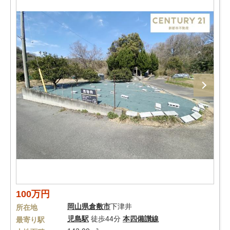
100万円
岡山県
倉敷市
下津井
所在地
児島駅
徒歩44分
本四備讃線
最寄り駅