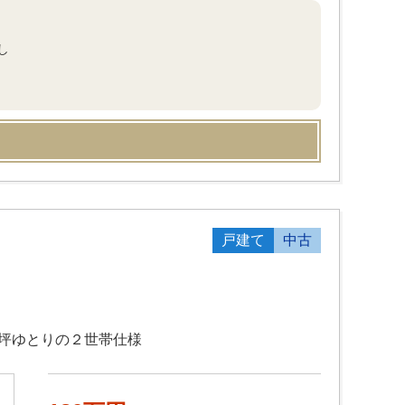
し
戸建て
中古
８坪ゆとりの２世帯仕様