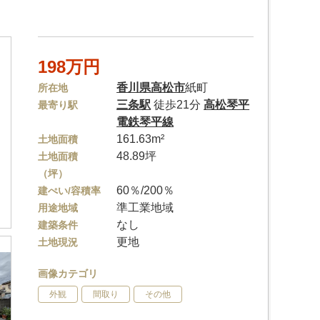
198万円
香川県
高松市
紙町
所在地
三条駅
徒歩21分
高松琴平
最寄り駅
電鉄琴平線
161.63m²
土地面積
48.89坪
土地面積
（坪）
60％/200％
建ぺい/容積率
準工業地域
用途地域
なし
建築条件
更地
土地現況
画像カテゴリ
外観
間取り
その他