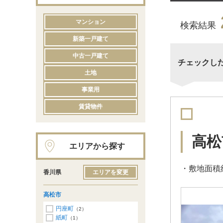
マンション
検索結果
新築一戸建て
中古一戸建て
チェックし
土地
事業用
賃貸物件
高松
エリアから探す
・敷地面積約
香川県
エリアを変更
高松市
円座町
（2）
紙町
（1）