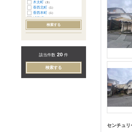
木太町
（3）
香西北町
（1）
香西本町
（1）
城東町
（1）
高松町
（3）
検索する
田村町
（1）
仏生山町
（1）
室町
（1）
屋島中町
（1）
香川町浅野
（1）
20
該当件数
件
香川町川東上
（2）
国分寺町福家
（1）
検索する
センチュリ