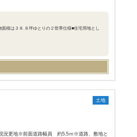
物面積は３８.８坪ゆとりの２世帯仕様■住宅用地とし
土地
況更地※前面道路幅員 約5.5ｍ※道路、敷地と