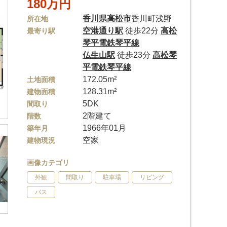
180万円
香川県
高松市
香川町浅野
所在地
空港通り駅
徒歩22分
高松
最寄り駅
琴平電鉄琴平線
仏生山駅
徒歩23分
高松琴
平電鉄琴平線
172.05m²
土地面積
128.31m²
建物面積
5DK
間取り
2階建て
階数
1966年01月
築年月
空家
建物現況
画像カテゴリ
外観
間取り
駐車場
リビング
バス