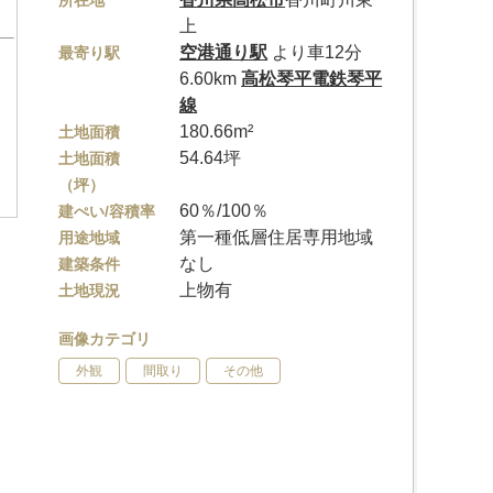
所在地
上
空港通り駅
より車12分
最寄り駅
6.60km
高松琴平電鉄琴平
線
180.66m²
土地面積
54.64坪
土地面積
（坪）
60％/100％
建ぺい/容積率
第一種低層住居専用地域
用途地域
なし
建築条件
上物有
土地現況
画像カテゴリ
外観
間取り
その他