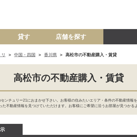
貸す
店舗を探す
トリ
中国・四国
香川県
高松市の不動産購入・賃貸
建て
マンション
土地
事業投資用
高松市の不動産購入・賃貸
のセンチュリー21におまかせ下さい。お客様の住みたいエリア・条件の不動産情報を
った不動産情報を見つけていただけます。お客様にご希望に沿うお部屋が見つかる
示