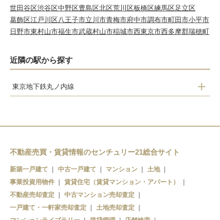
世田谷区
渋谷区
中野区
豊島区
北区
荒川区
板橋区
練馬区
足立区
葛飾区
江戸川区
八王子市
立川市
青梅市
府中市
調布市
町田市
小平市
日野市
東村山市
福生市
武蔵村山市
稲城市
西東京市
西多摩郡瑞穂町
近隣の駅から探す
東京地下鉄丸ノ内線
新中野
東高円寺
新高円寺
南阿佐ケ谷
不動産売買・賃貸情報のセンチュリー21総合サイト
荻窪
新築一戸建て
中古一戸建て
マンション
土地
事業投資用物件
賃貸住宅（賃貸マンション・アパート）
不動産売却査定
中古マンション売却査定
一戸建て・一軒家売却査定
土地売却査定