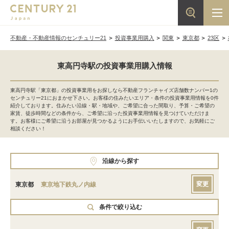
不動産・不動産情報のセンチュリー21
投資事業用購入
関東
東京都
23区
東高円寺駅の投資事業用購入情報
東高円寺駅「東京都」の投資事業用をお探しなら不動産フランチャイズ店舗数ナンバー1の
センチュリー21におまかせ下さい。お客様の住みたいエリア・条件の投資事業用情報を0件
紹介しております。住みたい沿線・駅・地域や、ご希望に合った間取り、予算・ご希望の
家賃、徒歩時間などの条件から、ご希望に沿った投資事業用情報を見つけていただけま
す。お客様にご希望に沿うお部屋が見つかるようにお手伝いいたしますので、お気軽にご
相談ください！
沿線から探す
変更
東京都
東京地下鉄丸ノ内線
条件で絞り込む