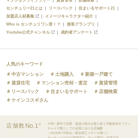
マンションライブラリー
賃貸管理
店舗検索
センチュリー21とは
リースバック
住まいるサポート21
加盟店人材募集
イメージキャラクター紹介
Who is センチュリワン君！？
接客グランプリ
Youtube公式チャンネル
成約者アンケート
人気のキーワード
中古マンション
土地購入
新築一戸建て
賃貸住宅
マンション売却・査定
賃貸管理
リースバック
住まいるサポート
店舗検索
ケインコスギさん
※同一屋号で売買・賃貸の両方を取り扱う不動産仲介フラン
No.1
店舗数
※
チャイズ業としての全国における店舗数
（2026年7月時点／東京商工リサーチ調べ）
センチュリー21の加盟店は、すべて独立・自営です。