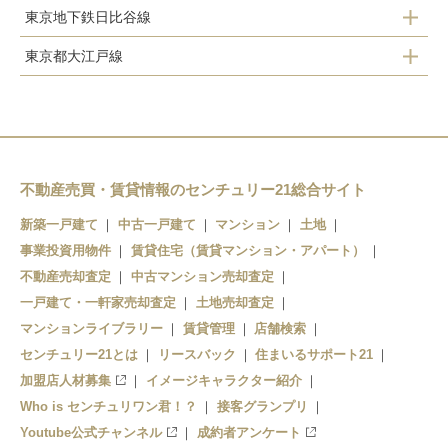
東京地下鉄日比谷線
田原町
鶯谷
上野
東京都大江戸線
三ノ輪
御徒町
稲荷町
上野
秋葉原
飯田橋
御徒町
入谷
上野
秋葉原
上野広小路
神田
春日
上野
末広町
仲御徒町
神田
東京
本郷三丁目
不動産売買・賃貸情報のセンチュリー21総合サイト
秋葉原
上野御徒町
神田
東京
新築一戸建て
中古一戸建て
マンション
土地
事業投資用物件
新御徒町
賃貸住宅（賃貸マンション・アパート）
小伝馬町
三越前
不動産売却査定
中古マンション売却査定
蔵前
人形町
一戸建て・一軒家売却査定
土地売却査定
マンションライブラリー
賃貸管理
店舗検索
両国
センチュリー21とは
リースバック
住まいるサポート21
加盟店人材募集
イメージキャラクター紹介
Who is センチュリワン君！？
接客グランプリ
Youtube公式チャンネル
成約者アンケート