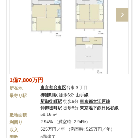
1億7,800万円
東京都
台東区
台東３丁目
所在地
御徒町駅
徒歩6分
山手線
最寄り駅
新御徒町駅
徒歩6分
東京都大江戸線
仲御徒町駅
徒歩8分
東京地下鉄日比谷線
59.16m²
敷地面積
2.94% （満室時: 2.94%）
利回り
525万円／年 （満室時: 525万円／年）
収入
5階建て
階数