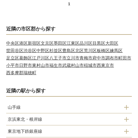
1
近隣の市区郡から探す
中央区
港区
新宿区
文京区
墨田区
江東区
品川区
目黒区
大田区
世田谷区
渋谷区
中野区
杉並区
豊島区
北区
荒川区
板橋区
練馬区
足立区
葛飾区
江戸川区
八王子市
立川市
青梅市
府中市
調布市
町田市
小平市
日野市
東村山市
福生市
武蔵村山市
稲城市
西東京市
西多摩郡瑞穂町
近隣の駅から探す
山手線
京浜東北・根岸線
日暮里
東京地下鉄銀座線
日暮里
鶯谷