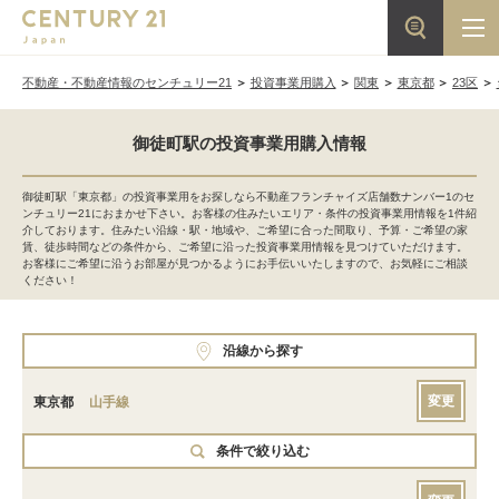
不動産・不動産情報のセンチュリー21
投資事業用購入
関東
東京都
23区
御徒町駅の投資事業用購入情報
御徒町駅「東京都」の投資事業用をお探しなら不動産フランチャイズ店舗数ナンバー1のセ
ンチュリー21におまかせ下さい。お客様の住みたいエリア・条件の投資事業用情報を1件紹
介しております。住みたい沿線・駅・地域や、ご希望に合った間取り、予算・ご希望の家
賃、徒歩時間などの条件から、ご希望に沿った投資事業用情報を見つけていただけます。
お客様にご希望に沿うお部屋が見つかるようにお手伝いいたしますので、お気軽にご相談
ください！
沿線から探す
変更
東京都
山手線
条件で絞り込む