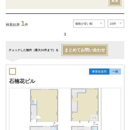
変更
1
検索結果
件
1
まとめてお問い合わせ
チェックした物件（最大10件まで）を
事業投資用
一棟
石楠花ビル