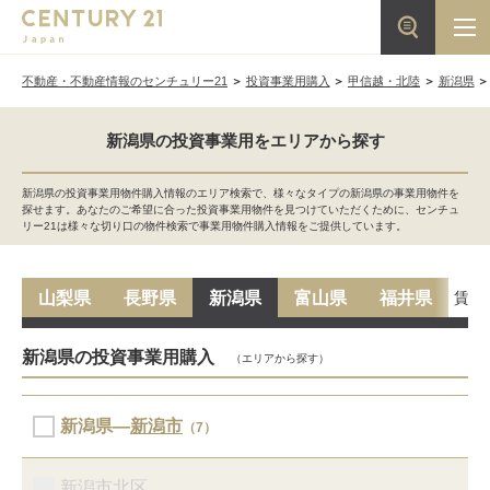
不動産・不動産情報のセンチュリー21
投資事業用購入
甲信越・北陸
新潟県
新潟県の投資事業用をエリアから探す
新潟県の投資事業用物件購入情報のエリア検索で、様々なタイプの新潟県の事業用物件を
探せます。あなたのご希望に合った投資事業用物件を見つけていただくために、センチュ
リー21は様々な切り口の物件検索で事業用物件購入情報をご提供しています。
賃貸
山梨県
長野県
新潟県
富山県
福井県
新潟県の投資事業用購入
（エリアから探す）
新潟県―
新潟市
（7）
新潟市北区