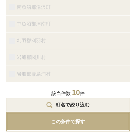
南魚沼郡湯沢町
中魚沼郡津南町
刈羽郡刈羽村
岩船郡関川村
岩船郡粟島浦村
10
該当件数
件
町名で絞り込む
この条件で探す