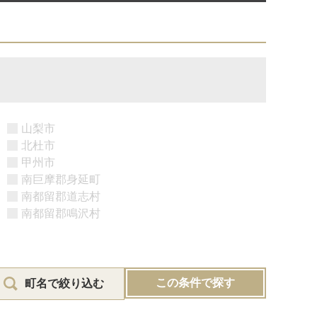
山梨市
北杜市
甲州市
南巨摩郡身延町
南都留郡道志村
南都留郡鳴沢村
この条件で探す
町名で絞り込む