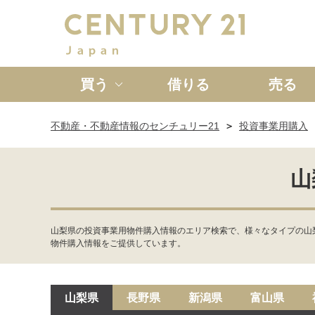
買う
借りる
売る
不動産・不動産情報のセンチュリー21
投資事業用購入
新築一戸建て
中古一戸
山
山梨県の投資事業用物件購入情報のエリア検索で、様々なタイプの山
物件購入情報をご提供しています。
山梨県
長野県
新潟県
富山県