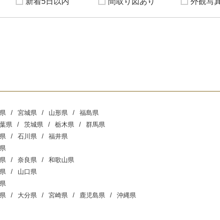
新着5日以内
間取り図あり
外観写
県
宮城県
山形県
福島県
葉県
茨城県
栃木県
群馬県
県
石川県
福井県
県
県
奈良県
和歌山県
県
山口県
県
県
大分県
宮崎県
鹿児島県
沖縄県