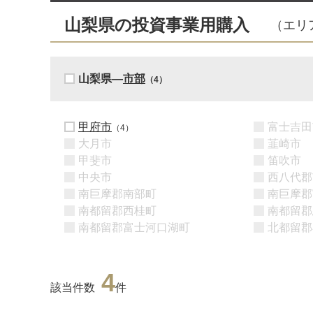
山梨県の投資事業用購入
（エリ
山梨県―
市部
（4）
甲府市
富士吉田
（4）
大月市
韮崎市
甲斐市
笛吹市
中央市
西八代郡
南巨摩郡南部町
南巨摩郡
南都留郡西桂町
南都留郡
南都留郡富士河口湖町
北都留郡
4
該当件数
件