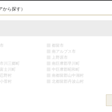
アから探す）
市
都留市
南アルプス市
上野原市
市川三郷町
南巨摩郡早川町
富士川町
中巨摩郡昭和町
忍野村
南都留郡山中湖村
小菅村
北都留郡丹波山村