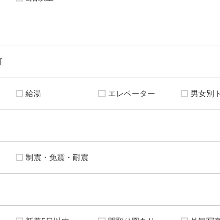
可
給湯
エレベーター
男女別
制震・免震・耐震