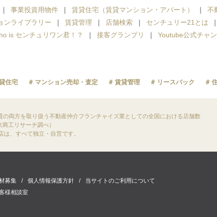
事業投資用物件
賃貸住宅（賃貸マンション・アパート）
不
ョンライブラリー
賃貸管理
店舗検索
センチュリー21とは
ho is センチュリワン君！？
接客グランプリ
Youtube公式チャ
貸住宅
マンション売却・査定
賃貸管理
リースバック
貸の両方を取り扱う不動産仲介フランチャイズ業としての全国における店舗数
東京商工リサーチ調べ）
盟店は、すべて独立・自営です。
材募集
個人情報保護方針
当サイトのご利用について
客様相談室