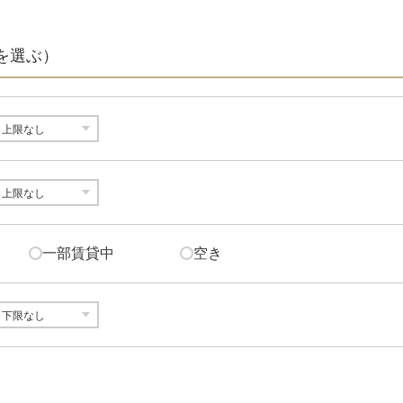
を選ぶ）
一部賃貸中
空き