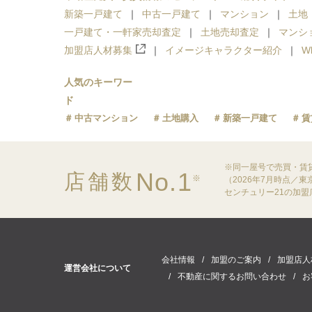
新築一戸建て
中古一戸建て
マンション
土地
一戸建て・一軒家売却査定
土地売却査定
マンシ
加盟店人材募集
イメージキャラクター紹介
W
人気のキーワー
ド
中古マンション
土地購入
新築一戸建て
賃
※同一屋号で売買・賃
No.1
店舗数
※
（2026年7月時点／
センチュリー21の加
会社情報
加盟のご案内
加盟店人
運営会社について
不動産に関するお問い合わせ
お