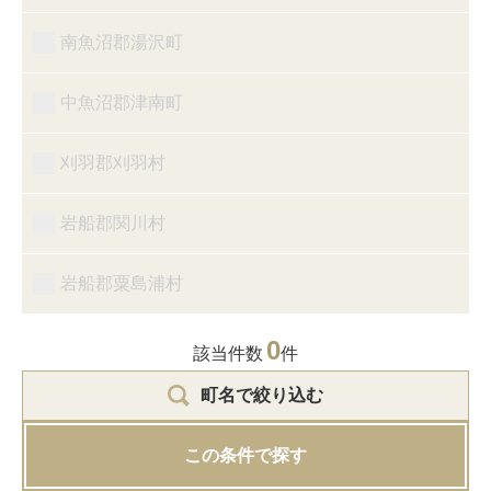
南魚沼郡湯沢町
中魚沼郡津南町
刈羽郡刈羽村
岩船郡関川村
岩船郡粟島浦村
0
該当件数
件
町名で絞り込む
この条件で探す