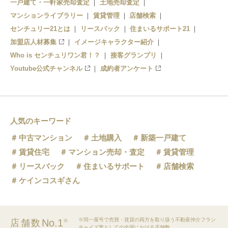
一戸建て・一軒家売却査定
土地売却査定
マンションライブラリー
賃貸管理
店舗検索
センチュリー21とは
リースバック
住まいるサポート21
加盟店人材募集
イメージキャラクター紹介
Who is センチュリワン君！？
接客グランプリ
Youtube公式チャンネル
成約者アンケート
人気のキーワード
中古マンション
土地購入
新築一戸建て
賃貸住宅
マンション売却・査定
賃貸管理
リースバック
住まいるサポート
店舗検索
ケインコスギさん
※同一屋号で売買・賃貸の両方を取り扱う不動産仲介フラン
No.1
店舗数
※
チャイズ業としての全国における店舗数