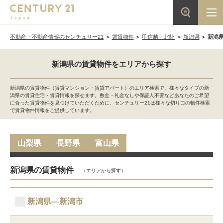
不動産・不動産情報のセンチュリー21
賃貸物件
甲信越・北陸
新潟県
新潟
新潟県の賃貸物件をエリアから探す
新潟県の賃貸物件（賃貸マンション・賃貸アパート）のエリア検索で、様々なタイプの新
潟県の賃貸住宅・賃貸情報を探せます。敷金・礼金なしや保証人不要などあなたのご希望
に合った賃貸物件を見つけていただくために、センチュリー21は様々な切り口の物件検索
で賃貸物件情報をご提供しています。
山梨県
長野県
富山県
新潟県の賃貸物件
（エリアから探す）
新潟県―新潟市