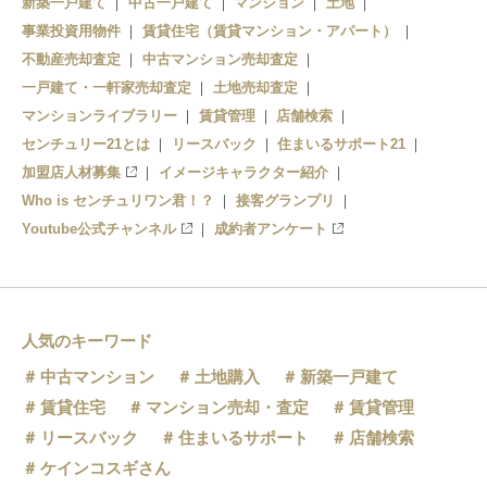
新築一戸建て
中古一戸建て
マンション
土地
事業投資用物件
賃貸住宅（賃貸マンション・アパート）
不動産売却査定
中古マンション売却査定
一戸建て・一軒家売却査定
土地売却査定
マンションライブラリー
賃貸管理
店舗検索
センチュリー21とは
リースバック
住まいるサポート21
加盟店人材募集
イメージキャラクター紹介
Who is センチュリワン君！？
接客グランプリ
Youtube公式チャンネル
成約者アンケート
人気のキーワード
中古マンション
土地購入
新築一戸建て
賃貸住宅
マンション売却・査定
賃貸管理
リースバック
住まいるサポート
店舗検索
ケインコスギさん