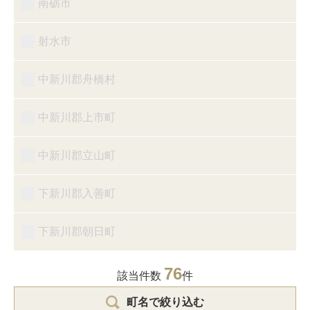
南砺市
射水市
中新川郡舟橋村
中新川郡上市町
中新川郡立山町
下新川郡入善町
下新川郡朝日町
76
該当件数
件
町名で絞り込む