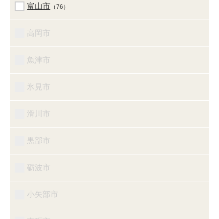
富山市
（76）
高岡市
魚津市
氷見市
滑川市
黒部市
砺波市
小矢部市