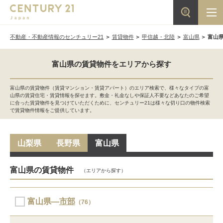
不動産・不動産情報のセンチュリー21
賃貸物件
甲信越・北陸
富山県
富山
富山県の賃貸物件をエリアから探す
富山県の賃貸物件（賃貸マンション・賃貸アパート）のエリア検索で、様々なタイプの富
山県の賃貸住宅・賃貸情報を探せます。敷金・礼金なしや保証人不要などあなたのご希望
に合った賃貸物件を見つけていただくために、センチュリー21は様々な切り口の物件検索
で賃貸物件情報をご提供しています。
山梨県
長野県
富山県
富山県の賃貸物件
（エリアから探す）
富山県―
市部
（76）