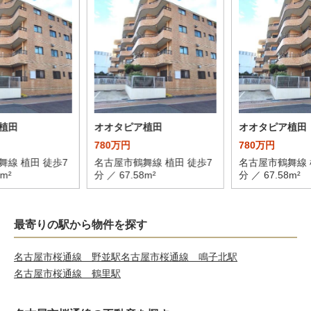
植田
オオタピア植田
オオタピア植田
780万円
780万円
舞線 植田 徒歩7
名古屋市鶴舞線 植田 徒歩7
名古屋市鶴舞線 
8m²
分 ／ 67.58m²
分 ／ 67.58m²
最寄りの駅から物件を探す
名古屋市桜通線 野並駅
名古屋市桜通線 鳴子北駅
名古屋市桜通線 鶴里駅