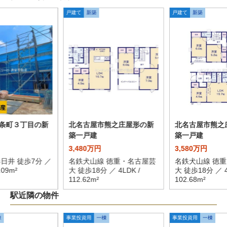
戸建て
新築
戸建て
新築
条町３丁目の新
北名古屋市熊之庄屋形の新
北名古屋市熊之
築一戸建
築一戸建
3,480万円
3,580万円
日井 徒歩7分 ／
名鉄犬山線 徳重・名古屋芸
名鉄犬山線 徳
.09m²
大 徒歩18分 ／ 4LDK /
大 徒歩18分 ／ 4
112.62m²
102.68m²
駅近隣の物件
棟
事業投資用
一棟
事業投資用
一棟