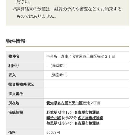
ださい。
※試算結果の数値は、融資の予約や審査などをお約束する
ものではありません。
物件情報
物件名
事務所・倉庫／名古屋市天白区福池２丁目
利回り
- （満室時: -）
収入
- （満室時: -）
投資用物件現況
収入備考
所在地
愛知県名古屋市天白区
福池２丁目
沿線情報
野並駅
徒歩15分
名古屋市桜通線
鳴子北駅
徒歩22分
名古屋市桜通線
鶴里駅
徒歩24分
名古屋市桜通線
価格
960万円