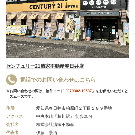
センチュリー21清家不動産春日井店
電話でのお問い合わせはこちら
※お問い合わせの際は、物件コード「
079302-19537
」をお伝えいただくと
スムーズです。
住所
愛知県春日井市柏原町２丁目１８９番地
アクセス
中央本線「勝川駅」 徒歩25分
会社名
株式会社清家不動産
代表者
伊藤 景悟