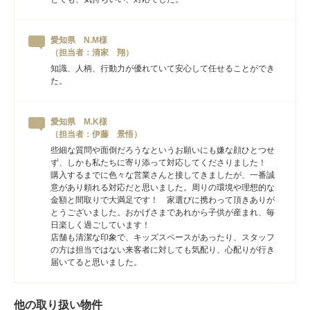
愛知県 N.M様
（担当者：清家 翔）
知識、人柄、行動力が優れていて安心して任せることができ
た。
愛知県 M.K様
（担当者：伊藤 景悟）
些細な質問や面倒だろうなというお願いにも嫌な顔ひとつせ
ず、しかも私たちに寄り添って対応してくださりました！
購入するまでに色々な営業さんと接してきましたが、一番誠
意があり頼れる対応だと思いました。周りの環境や理想的な
金額と間取りで大満足です！ 家選びに携わって頂きありが
とうございました。おかげさまであれから子供が産まれ、毎
日楽しく過ごしています！
店舗も清潔な印象で、キッズスペースがあったり、スタッフ
の方は担当ではない来客者に対しても気配り、心配りが行き
届いてると思いました。
他の取り扱い物件