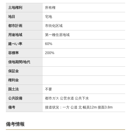
土地権利
所有権
地目
宅地
都市計画
市街化区域
用途地域
第一種住居地域
建ぺい率
60%
容積率
200%
借地期間/地代
保証金
権利金
国土法
不要
公共設備
都市ガス 公営水道 公共下水
備考
接道状況：一方 公道 北 幅員12m 接面3.8m
備考情報