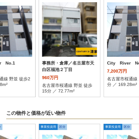
er No.1
事務所・倉庫／名古屋市天
City River N
白区福池２丁目
7,200万円
960万円
通線 野並 徒歩2
名古屋市桜通線 
28m²
分 ／ 169.28m²
名古屋市桜通線 野並 徒歩
15分 ／ 72.77m²
この物件と価格が近い物件
分
事業投資用
区分
事業投資用
区分