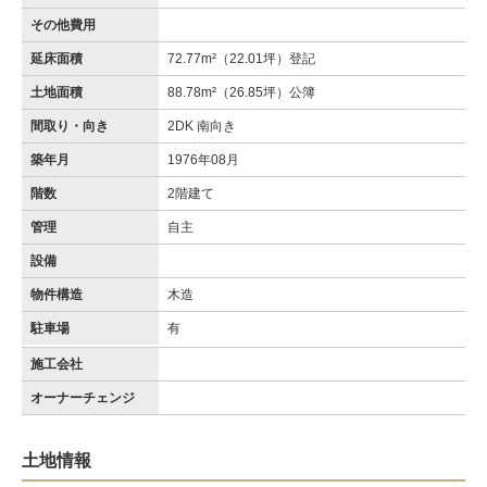
その他費用
延床面積
72.77m²（22.01坪）登記
土地面積
88.78m²（26.85坪）公簿
間取り・向き
2DK 南向き
築年月
1976年08月
階数
2階建て
管理
自主
設備
物件構造
木造
駐車場
有
施工会社
オーナーチェンジ
土地情報