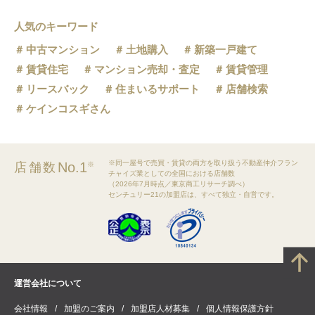
人気のキーワード
中古マンション
土地購入
新築一戸建て
賃貸住宅
マンション売却・査定
賃貸管理
リースバック
住まいるサポート
店舗検索
ケインコスギさん
※同一屋号で売買・賃貸の両方を取り扱う不動産仲介フラン
No.1
店舗数
※
チャイズ業としての全国における店舗数
（2026年7月時点／東京商工リサーチ調べ）
センチュリー21の加盟店は、すべて独立・自営です。
運営会社について
会社情報
加盟のご案内
加盟店人材募集
個人情報保護方針