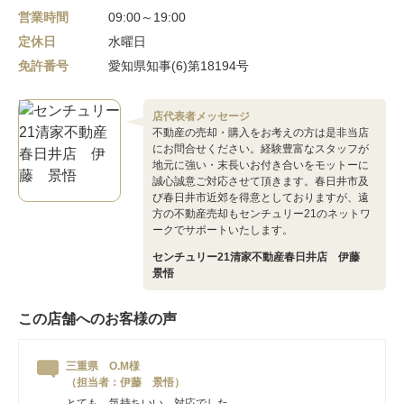
営業時間
09:00～19:00
定休日
水曜日
免許番号
愛知県知事(6)第18194号
店代表者メッセージ
不動産の売却・購入をお考えの方は是非当店
にお問合せください。経験豊富なスタッフが
地元に強い・末長いお付き合いをモットーに
誠心誠意ご対応させて頂きます。春日井市及
び春日井市近郊を得意としておりますが、遠
方の不動産売却もセンチュリー21のネットワ
ークでサポートいたします。
センチュリー21清家不動産春日井店 伊藤
景悟
この店舗へのお客様の声
三重県 O.M様
（担当者：伊藤 景悟）
とても、気持ちいい、対応でした。