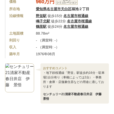
960万円
ローン
価格
シミュレーション
所在地
愛知県名古屋市天白区
福池２丁目
沿線情報
野並駅
徒歩15分
名古屋市桜通線
鳴子北駅
徒歩22分
名古屋市桜通線
鶴里駅
徒歩24分
名古屋市桜通線
土地面積
88.78m²
利回り
- （満室時: -）
収入
- （満室時: -）
築年月
1976年08月
おすすめコメント
・地下鉄桜通線「野並」駅徒歩約16分・駐車
場1台分有り（車種によっては2台）・事務
所・倉庫・店舗兼住居などの用途に適してお
ります
センチュリー21清家不動産春日井店 伊藤
景悟