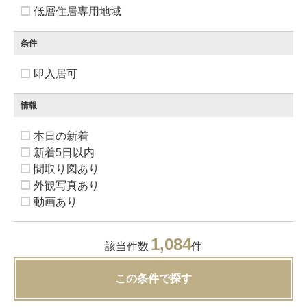
低層住居専用地域
条件
即入居可
情報
本日の新着
新着5日以内
間取り図あり
外観写真あり
動画あり
1,084
該当件数
件
この条件で探す