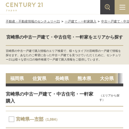
不動産・不動産情報のセンチュリー21
一戸建て・一軒家購入
中古一戸建て・中
宮崎県の中古一戸建て・中古住宅・一軒家をエリアから探す
宮崎県の中古一戸建て購入情報のエリア検索で、様々なタイプの宮崎県の一戸建て情報を
探せます。あなたのご希望に合った中古一戸建てを見つけていただくために、センチュリ
ー21は様々な切り口の物件検索で一戸建て購入情報をご提供しています。
福岡県
佐賀県
長崎県
熊本県
大分県
宮
宮崎県の中古一戸建て・中古住宅・一軒家
（エリアから探
す）
購入
宮崎県―
市部
（1,084）