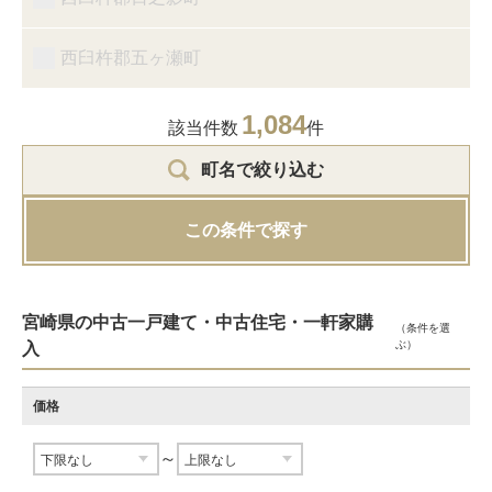
西臼杵郡五ヶ瀬町
1,084
該当件数
件
町名で絞り込む
この条件で探す
宮崎県の中古一戸建て・中古住宅・一軒家購
（条件を選
ぶ）
入
価格
～