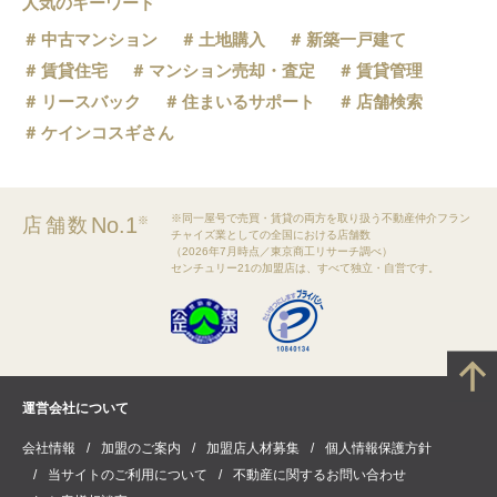
人気のキーワード
中古マンション
土地購入
新築一戸建て
賃貸住宅
マンション売却・査定
賃貸管理
リースバック
住まいるサポート
店舗検索
ケインコスギさん
※同一屋号で売買・賃貸の両方を取り扱う不動産仲介フラン
No.1
店舗数
※
チャイズ業としての全国における店舗数
（2026年7月時点／東京商工リサーチ調べ）
センチュリー21の加盟店は、すべて独立・自営です。
運営会社について
会社情報
加盟のご案内
加盟店人材募集
個人情報保護方針
当サイトのご利用について
不動産に関するお問い合わせ