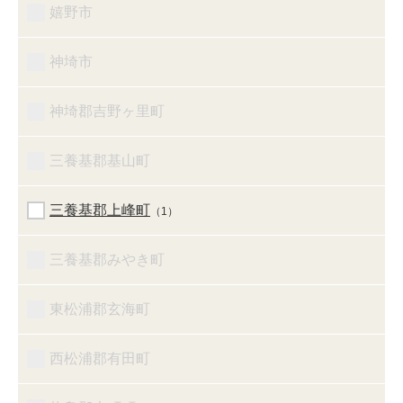
嬉野市
神埼市
神埼郡吉野ヶ里町
三養基郡基山町
三養基郡上峰町
（1）
三養基郡みやき町
東松浦郡玄海町
西松浦郡有田町