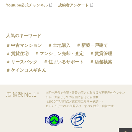
Youtube公式チャンネル
成約者アンケート
人気のキーワード
中古マンション
土地購入
新築一戸建て
賃貸住宅
マンション売却・査定
賃貸管理
リースバック
住まいるサポート
店舗検索
ケインコスギさん
※同一屋号で売買・賃貸の両方を取り扱う不動産仲介フラン
No.1
店舗数
※
チャイズ業としての全国における店舗数
（2026年7月時点／東京商工リサーチ調べ）
センチュリー21の加盟店は、すべて独立・自営です。