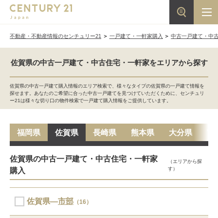
不動産・不動産情報のセンチュリー21
一戸建て・一軒家購入
中古一戸建て・中
佐賀県の中古一戸建て・中古住宅・一軒家をエリアから探す
佐賀県の中古一戸建て購入情報のエリア検索で、様々なタイプの佐賀県の一戸建て情報を
探せます。あなたのご希望に合った中古一戸建てを見つけていただくために、センチュリ
ー21は様々な切り口の物件検索で一戸建て購入情報をご提供しています。
福岡県
佐賀県
長崎県
熊本県
大分県
宮
佐賀県の中古一戸建て・中古住宅・一軒家
（エリアから探
す）
購入
佐賀県―
市部
（16）