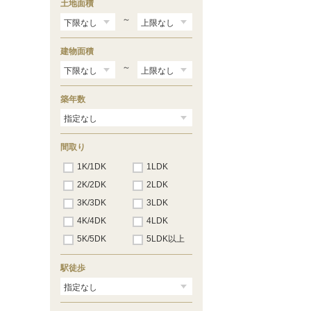
土地面積
～
建物面積
～
築年数
間取り
1K/1DK
1LDK
2K/2DK
2LDK
3K/3DK
3LDK
4K/4DK
4LDK
5K/5DK
5LDK以上
駅徒歩