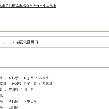
島市佐伯区
呉市
福山市
大竹市
東広島市
トレース場
広電宮島口
県
宮城県
山形県
福島県
葉県
茨城県
栃木県
群馬県
県
石川県
福井県
県
県
奈良県
和歌山県
県
山口県