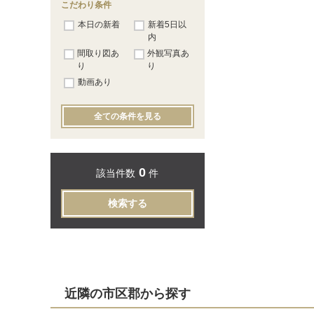
こだわり条件
本日の新着
新着5日以
内
間取り図あ
外観写真あ
り
り
動画あり
全ての条件を見る
0
該当件数
件
検索する
近隣の市区郡から探す