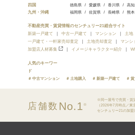
四国
徳島県
愛媛県
香川県
高知
九州・沖縄
福岡県
佐賀県
長崎県
熊本
不動産売買・賃貸情報のセンチュリー21総合サイト
新築一戸建て
中古一戸建て
マンション
土地
一戸建て・一軒家売却査定
土地売却査定
マンシ
加盟店人材募集
イメージキャラクター紹介
W
人気のキーワー
ド
中古マンション
土地購入
新築一戸建て
賃
※同一屋号で売買・賃
No.1
店舗数
※
（2026年7月時点／
センチュリー21の加