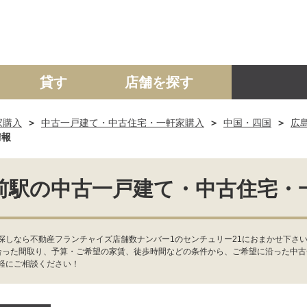
貸す
店舗を探す
家購入
中古一戸建て・中古住宅・一軒家購入
中国・四国
広
建て
マンション
土地
事業投資用
情報
前駅の中古一戸建て・中古住宅・
探しなら不動産フランチャイズ店舗数ナンバー1のセンチュリー21におまかせ下さ
合った間取り、予算・ご希望の家賃、徒歩時間などの条件から、ご希望に沿った中
軽にご相談ください！