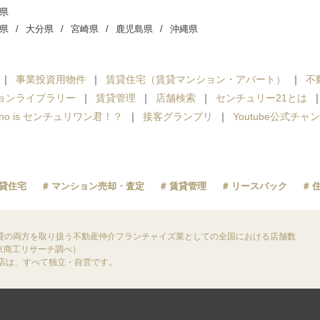
県
県
大分県
宮崎県
鹿児島県
沖縄県
事業投資用物件
賃貸住宅（賃貸マンション・アパート）
不
ョンライブラリー
賃貸管理
店舗検索
センチュリー21とは
ho is センチュリワン君！？
接客グランプリ
Youtube公式チャ
貸住宅
マンション売却・査定
賃貸管理
リースバック
貸の両方を取り扱う不動産仲介フランチャイズ業としての全国における店舗数
東京商工リサーチ調べ）
盟店は、すべて独立・自営です。