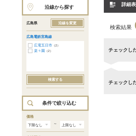
詳細表
沿線から探す
広島県
沿線を変更
検索結果
広島電鉄宮島線
広電五日市
（2）
チェックし
楽々園
（2）
検索する
チェックし
条件で絞り込む
価格
～