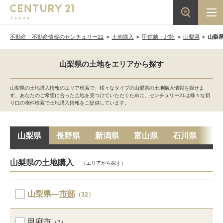
不動産・不動産情報のセンチュリー21
土地購入
甲信越・北陸
山梨県
山梨
山梨県の土地をエリアから探す
山梨県の土地購入情報のエリア検索で、様々なタイプの山梨県の土地購入情報を探せま
す。あなたのご希望に合った土地を見つけていただくために、センチュリー21は様々な切
り口の物件検索で土地購入情報をご提供しています。
山梨県
長野県
新潟県
富山県
石川県
福
山梨県の土地購入
（エリアから探す）
山梨県―
市部
（32）
甲府市
（7）