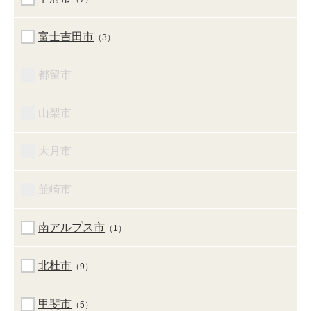
富士吉田市
（3）
都留市
山梨市
大月市
韮崎市
南アルプス市
（1）
北杜市
（9）
甲斐市
（5）