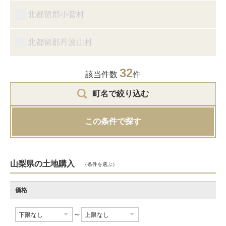
北都留郡小菅村
北都留郡丹波山村
32
該当件数
件
町名で絞り込む
この条件で探す
山梨県の土地購入
（条件を選ぶ）
価格
～