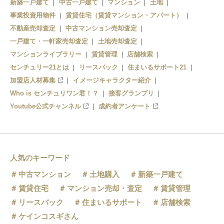
新築一戸建て
中古一戸建て
マンション
土地
事業投資用物件
賃貸住宅（賃貸マンション・アパート）
不動産売却査定
中古マンション売却査定
一戸建て・一軒家売却査定
土地売却査定
マンションライブラリー
賃貸管理
店舗検索
センチュリー21とは
リースバック
住まいるサポート21
加盟店人材募集
イメージキャラクター紹介
Who is センチュリワン君！？
接客グランプリ
Youtube公式チャンネル
成約者アンケート
人気のキーワード
中古マンション
土地購入
新築一戸建て
賃貸住宅
マンション売却・査定
賃貸管理
リースバック
住まいるサポート
店舗検索
ケインコスギさん