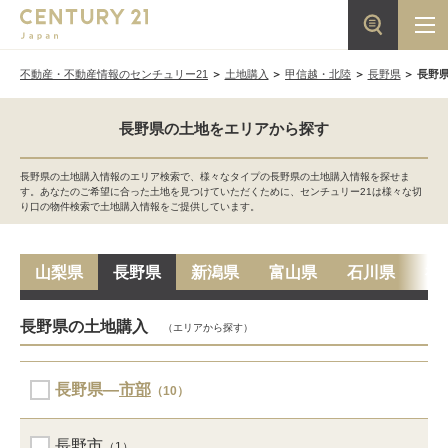
不動産・不動産情報のセンチュリー21
土地購入
甲信越・北陸
長野県
長野
長野県の土地をエリアから探す
長野県の土地購入情報のエリア検索で、様々なタイプの長野県の土地購入情報を探せま
す。あなたのご希望に合った土地を見つけていただくために、センチュリー21は様々な切
り口の物件検索で土地購入情報をご提供しています。
山梨県
長野県
新潟県
富山県
石川県
福
長野県の土地購入
（エリアから探す）
長野県―
市部
（10）
長野市
（1）