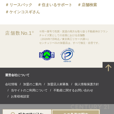
リースバック
住まいるサポート
店舗検索
ケインコスギさん
※同一屋号で売買・賃貸の両方を取り扱う不動産仲介フラン
No.1
店舗数
※
チャイズ業としての全国における店舗数
（2026年7月時点／東京商工リサーチ調べ）
センチュリー21の加盟店は、すべて独立・自営です。
運営会社について
会社情報
加盟のご案内
加盟店人材募集
個人情報保護方針
当サイトのご利用について
不動産に関するお問い合わせ
お客様相談室