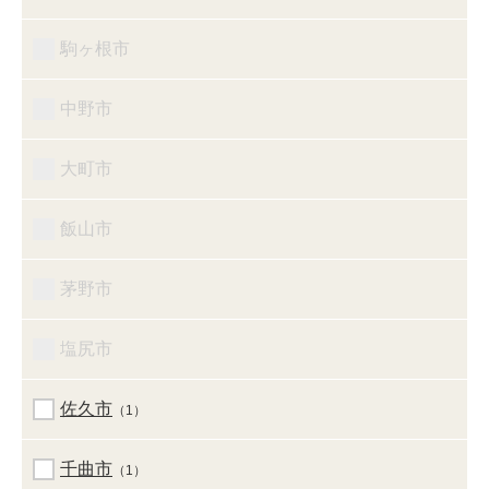
駒ヶ根市
中野市
大町市
飯山市
茅野市
塩尻市
佐久市
（1）
千曲市
（1）