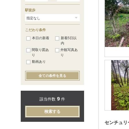
駅徒歩
こだわり条件
本日の新着
新着5日以
内
間取り図あ
外観写真あ
り
り
動画あり
全ての条件を見る
9
該当件数
件
検索する
センチュリー2