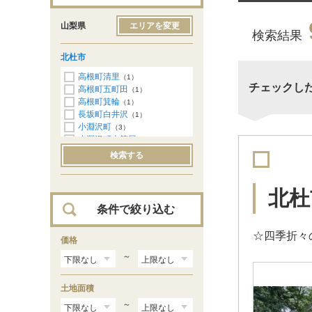
山梨県
エリアを変更
検索結果
北杜市
高根町清里
（1）
チェックし
高根町五町田
（1）
高根町箕輪
（1）
長坂町白井沢
（1）
小淵沢町
（3）
小淵沢町上笹尾
（2）
検索する
北杜
条件で絞り込む
☆四季折々
価格
～
土地面積
～