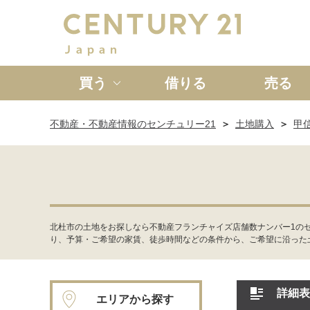
買う
借りる
売る
不動産・不動産情報のセンチュリー21
土地購入
甲
新築一戸建て
中古一戸
北杜市の土地をお探しなら不動産フランチャイズ店舗数ナンバー1の
り、予算・ご希望の家賃、徒歩時間などの条件から、ご希望に沿った
詳細表
エリアから探す