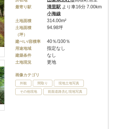
所在地
清里駅
より車16分 7.00km
最寄り駅
小海線
314.00m²
土地面積
94.98坪
土地面積
（坪）
40％/100％
建ぺい/容積率
指定なし
用途地域
なし
建築条件
更地
土地現況
画像カテゴリ
外観
間取り
現地土地写真
その他現地
前面道路含む現地写真