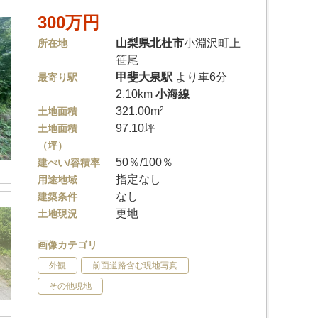
300万円
山梨県
北杜市
小淵沢町上
所在地
笹尾
甲斐大泉駅
より車6分
最寄り駅
2.10km
小海線
321.00m²
土地面積
97.10坪
土地面積
（坪）
50％/100％
建ぺい/容積率
指定なし
用途地域
なし
建築条件
更地
土地現況
画像カテゴリ
外観
前面道路含む現地写真
その他現地