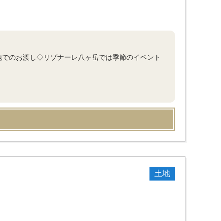
地でのお渡し◇リゾナーレ八ヶ岳では季節のイベント
土地