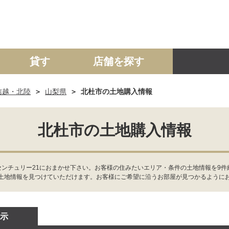
貸す
店舗を探す
信越・北陸
山梨県
北杜市の土地購入情報
建て
マンション
土地
事業投資用
北杜市の土地購入情報
センチュリー21におまかせ下さい。お客様の住みたいエリア・条件の土地情報を9
土地情報を見つけていただけます。お客様にご希望に沿うお部屋が見つかるように
示