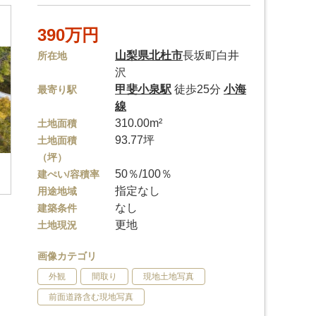
390万円
山梨県
北杜市
長坂町白井
所在地
沢
甲斐小泉駅
徒歩25分
小海
最寄り駅
線
310.00m²
土地面積
93.77坪
土地面積
（坪）
50％/100％
建ぺい/容積率
指定なし
用途地域
なし
建築条件
更地
土地現況
画像カテゴリ
外観
間取り
現地土地写真
前面道路含む現地写真