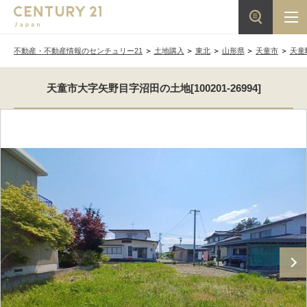
不動産・不動産情報のセンチュリー21
土地購入
東北
山形県
天童市
天童
天童市大字矢野目字沼田の土地[100201-26994]