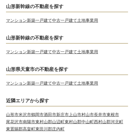
山形新幹線の不動産を探す
マンション
新築一戸建て
中古一戸建て
土地
事業用
山形新幹線の不動産を探す
マンション
新築一戸建て
中古一戸建て
土地
事業用
山形県天童市の不動産を探す
マンション
新築一戸建て
中古一戸建て
土地
事業用
近隣エリアから探す
山形市
米沢市
鶴岡市
酒田市
新庄市
上山市
村山市
長井市
東根市
尾花沢市
南陽市
東村山郡山辺町
東村山郡中山町
西村山郡河北町
東置賜郡高畠町
東田川郡庄内町