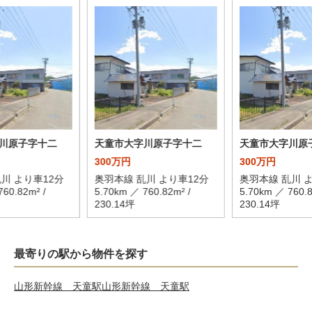
川原子字十二
天童市大字川原子字十二
天童市大字川原
300万円
300万円
川 より車12分
奥羽本線 乱川 より車12分
奥羽本線 乱川 
760.82m² /
5.70km ／ 760.82m² /
5.70km ／ 760.8
230.14坪
230.14坪
最寄りの駅から物件を探す
山形新幹線 天童駅
山形新幹線 天童駅