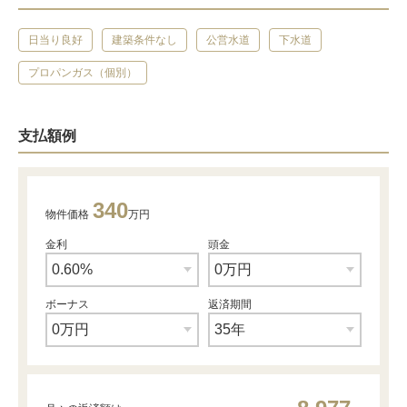
日当り良好
建築条件なし
公営水道
下水道
プロパンガス（個別）
支払額例
340
物件価格
万円
金利
頭金
ボーナス
返済期間