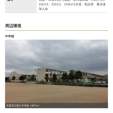
2分の1、2分の1、14分の1水道：私設管 要水道
加入金
周辺環境
中学校
天童市立第三中学校（907m）