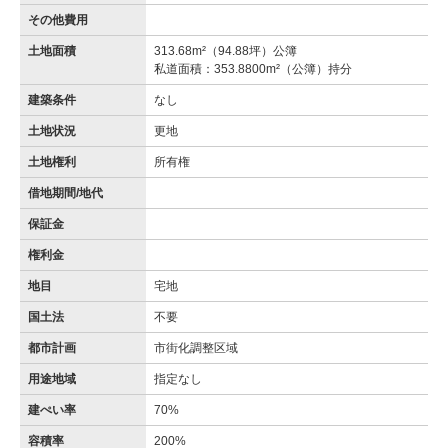
その他費用
土地面積
313.68m²（94.88坪）公簿
私道面積：353.8800m²（公簿）持分
建築条件
なし
土地状況
更地
土地権利
所有権
借地期間/地代
保証金
権利金
地目
宅地
国土法
不要
都市計画
市街化調整区域
用途地域
指定なし
建ぺい率
70%
容積率
200%