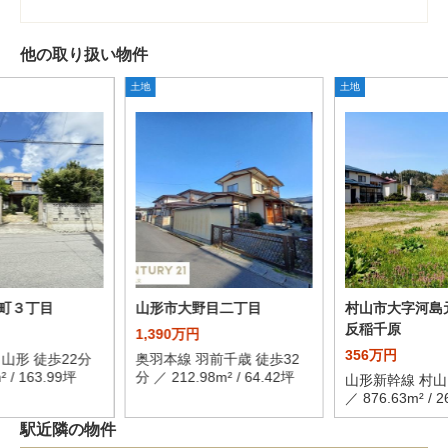
他の取り扱い物件
土地
土地
町３丁目
山形市大野目二丁目
村山市大字河島
反稲千原
1,390万円
356万円
山形 徒歩22分
奥羽本線 羽前千歳 徒歩32
² / 163.99坪
分 ／ 212.98m² / 64.42坪
山形新幹線 村山
／ 876.63m² / 
駅近隣の物件