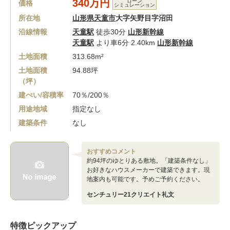
340万円
ローン
価格
シミュレーション
所在地
山形県天童市
大字矢野目字沼田
沿線情報
天童駅
徒歩30分
山形新幹線
天童駅
より車6分 2.40km
山形新幹線
土地面積
313.68m²
土地面積
94.88坪
（坪）
建ぺい/容積率
70％/200％
用途地域
指定なし
建築条件
なし
おすすめコメント
約94坪のゆとりある敷地。「建築条件なし」
お好きなハウスメーカーで建築できます。現
地案内も可能です。予めご予約ください。
センチュリー21クリエイト礼文
特徴ピックアップ