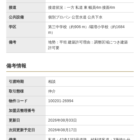
接道
接道状況：一方 私道 東 幅員4m 接面4m
公共設備
個別プロパン 公営水道 公共下水
学区
第三中学校（約906 m）/蔵増小学校（約1684
m）
備考
地勢：平坦 建築許可理由：調整区域につき建築
許可要
備考情報
引渡時期
相談
取引態様
仲介
物件コード
100201-26994
加盟店整理番号
更新日
2026年08月03日
次回更新予定日
2026年08月17日
備考
私道：42条1項3号道路、砂利道私道：3筆持ち分