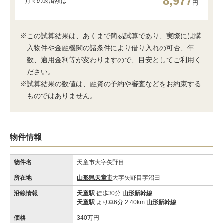
8,977
月々の返済額は
円
※この試算結果は、あくまで簡易試算であり、実際には購
入物件や金融機関の諸条件により借り入れの可否、年
数、適用金利等が変わりますので、目安としてご利用く
ださい。
※試算結果の数値は、融資の予約や審査などをお約束する
ものではありません。
物件情報
物件名
天童市大字矢野目
所在地
山形県天童市
大字矢野目字沼田
沿線情報
天童駅
徒歩30分
山形新幹線
天童駅
より車6分 2.40km
山形新幹線
価格
340万円