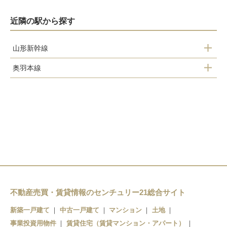
近隣の駅から探す
山形新幹線
奥羽本線
天童駅
高擶駅
天童南駅
天童駅
乱川駅
不動産売買・賃貸情報のセンチュリー21総合サイト
新築一戸建て
中古一戸建て
マンション
土地
事業投資用物件
賃貸住宅（賃貸マンション・アパート）