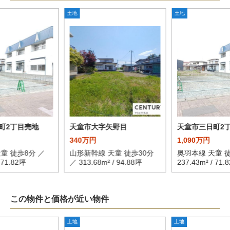
土地
土地
町2丁目売地
天童市大字矢野目
天童市三日町2
340万円
1,090万円
童 徒歩8分 ／
山形新幹線 天童 徒歩30分
奥羽本線 天童 徒
/ 71.82坪
／ 313.68m² / 94.88坪
237.43m² / 71.
この物件と価格が近い物件
土地
土地