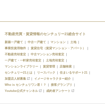
東金井駅
羽前千歳駅
羽前千歳駅
南出羽駅
北山形駅
漆山駅
山形駅
不動産売買・賃貸情報のセンチュリー21総合サイト
新築一戸建て
中古一戸建て
マンション
土地
事業投資用物件
賃貸住宅（賃貸マンション・アパート）
不動産売却査定
中古マンション売却査定
一戸建て・一軒家売却査定
土地売却査定
マンションライブラリー
賃貸管理
店舗検索
センチュリー21とは
リースバック
住まいるサポート21
加盟店人材募集
イメージキャラクター紹介
Who is センチュリワン君！？
接客グランプリ
Youtube公式チャンネル
成約者アンケート