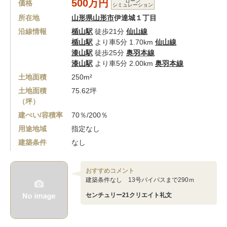
500万円
ローン
価格
シミュレーション
所在地
山形県山形市
伊達城１丁目
沿線情報
楯山駅
徒歩21分
仙山線
楯山駅
より車5分 1.70km
仙山線
漆山駅
徒歩25分
奥羽本線
漆山駅
より車5分 2.00km
奥羽本線
土地面積
250m²
土地面積
75.62坪
（坪）
建ぺい/容積率
70％/200％
用途地域
指定なし
建築条件
なし
おすすめコメント
建築条件なし 13号バイパスまで290ｍ
センチュリー21クリエイト礼文