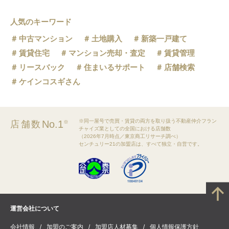
人気のキーワード
中古マンション
土地購入
新築一戸建て
賃貸住宅
マンション売却・査定
賃貸管理
リースバック
住まいるサポート
店舗検索
ケインコスギさん
※同一屋号で売買・賃貸の両方を取り扱う不動産仲介フラン
No.1
店舗数
※
チャイズ業としての全国における店舗数
（2026年7月時点／東京商工リサーチ調べ）
センチュリー21の加盟店は、すべて独立・自営です。
運営会社について
会社情報
加盟のご案内
加盟店人材募集
個人情報保護方針