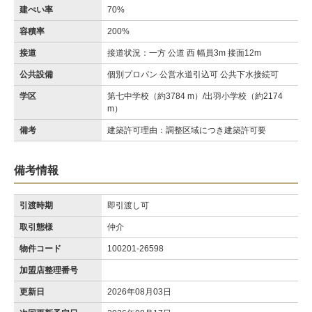
建ぺい率
70%
容積率
200%
接道
接道状況：一方 公道 西 幅員3m 接面12m
公共設備
個別プロパン 公営水道引込可 公共下水接続可
学区
第七中学校（約3784 m）/出羽小学校（約2174
m）
備考
建築許可理由：調整区域につき建築許可要
備考情報
引渡時期
即引渡し可
取引態様
仲介
物件コード
100201-26598
加盟店整理番号
更新日
2026年08月03日