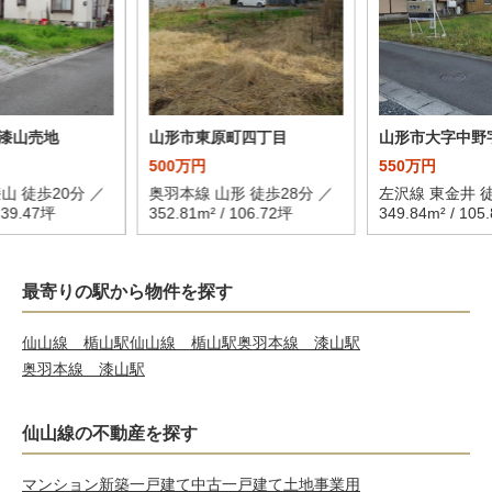
漆山売地
山形市東原町四丁目
山形市大字中野
500万円
550万円
山 徒歩20分 ／
奥羽本線 山形 徒歩28分 ／
左沢線 東金井 徒
/ 39.47坪
352.81m² / 106.72坪
349.84m² / 105
最寄りの駅から物件を探す
仙山線 楯山駅
仙山線 楯山駅
奥羽本線 漆山駅
奥羽本線 漆山駅
仙山線の不動産を探す
マンション
新築一戸建て
中古一戸建て
土地
事業用