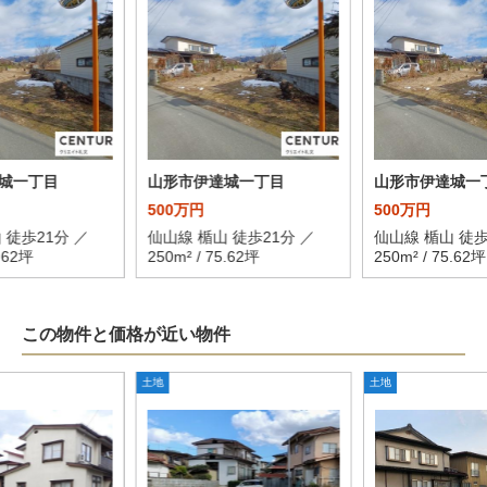
城一丁目
山形市伊達城一丁目
山形市伊達城一
500万円
500万円
 徒歩21分 ／
仙山線 楯山 徒歩21分 ／
仙山線 楯山 徒歩
5.62坪
250m² / 75.62坪
250m² / 75.62坪
この物件と価格が近い物件
土地
土地