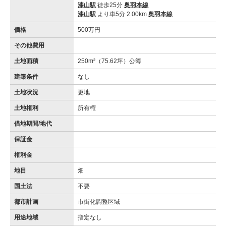
漆山駅
徒歩25分
奥羽本線
漆山駅
より車5分 2.00km
奥羽本線
価格
500万円
その他費用
土地面積
250m²（75.62坪）公簿
建築条件
なし
土地状況
更地
土地権利
所有権
借地期間/地代
保証金
権利金
地目
畑
国土法
不要
都市計画
市街化調整区域
用途地域
指定なし