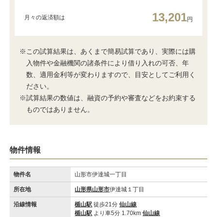
13,201
月々の返済額は
円
※この試算結果は、あくまで簡易試算であり、実際には購
入物件や金融機関の諸条件により借り入れの可否、年
数、適用金利等が変わりますので、目安としてご利用く
ださい。
※試算結果の数値は、融資の予約や審査などをお約束する
ものではありません。
物件情報
物件名
山形市伊達城一丁目
所在地
山形県山形市
伊達城１丁目
沿線情報
楯山駅
徒歩21分
仙山線
楯山駅
より車5分 1.70km
仙山線