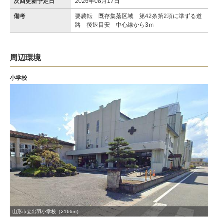
次回更新予定日
2026年08月17日
備考
要農転 既存集落区域 第42条第2項に準ずる道
路 後退目安 中心線から3ｍ
周辺環境
小学校
山形市立出羽小学校（2166m）