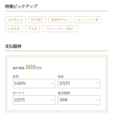
特徴ピックアップ
山が見える
即引渡可
建築条件なし
セットバック要
公営水道
下水道
プロパンガス（個別）
支払額例
500
物件価格
万円
金利
頭金
ボーナス
返済期間