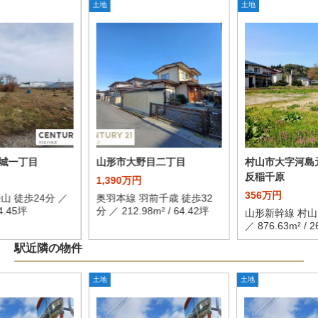
土地
土地
城一丁目
山形市大野目二丁目
村山市大字河島
反稲千原
1,390万円
356万円
山 徒歩24分 ／
奥羽本線 羽前千歳 徒歩32
24.45坪
分 ／ 212.98m² / 64.42坪
山形新幹線 村山
／ 876.63m² / 
駅近隣の物件
土地
土地