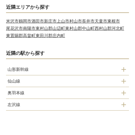
近隣エリアから探す
米沢市
鶴岡市
酒田市
新庄市
上山市
村山市
長井市
天童市
東根市
尾花沢市
南陽市
東村山郡山辺町
東村山郡中山町
西村山郡河北町
東置賜郡高畠町
東田川郡庄内町
近隣の駅から探す
山形新幹線
仙山線
山形駅
奥羽本線
面白山高原駅
左沢線
蔵王駅
山寺駅
山形駅
山形駅
高瀬駅
北山形駅
北山形駅
楯山駅