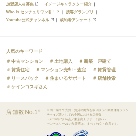
加盟店人材募集
イメージキャラクター紹介
Who is センチュリワン君！？
接客グランプリ
Youtube公式チャンネル
成約者アンケート
人気のキーワード
中古マンション
土地購入
新築一戸建て
賃貸住宅
マンション売却・査定
賃貸管理
リースバック
住まいるサポート
店舗検索
ケインコスギさん
※同一屋号で売買・賃貸の両方を取り扱う不動産仲介フラン
No.1
店舗数
※
チャイズ業としての全国における店舗数
（2026年7月時点／東京商工リサーチ調べ）
センチュリー21の加盟店は、すべて独立・自営です。