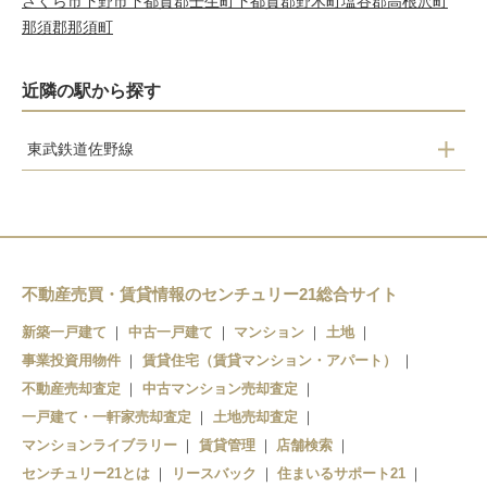
さくら市
下野市
下都賀郡壬生町
下都賀郡野木町
塩谷郡高根沢町
那須郡那須町
近隣の駅から探す
東武鉄道佐野線
吉水
田沼
多田
葛生
不動産売買・賃貸情報のセンチュリー21総合サイト
新築一戸建て
中古一戸建て
マンション
土地
事業投資用物件
賃貸住宅（賃貸マンション・アパート）
不動産売却査定
中古マンション売却査定
一戸建て・一軒家売却査定
土地売却査定
マンションライブラリー
賃貸管理
店舗検索
センチュリー21とは
リースバック
住まいるサポート21