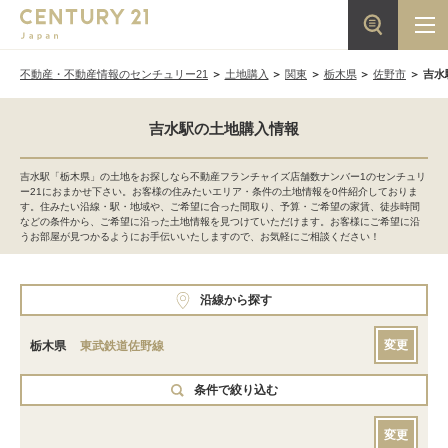
不動産・不動産情報のセンチュリー21
土地購入
関東
栃木県
佐野市
吉水
吉水駅の土地購入情報
吉水駅「栃木県」の土地をお探しなら不動産フランチャイズ店舗数ナンバー1のセンチュリ
ー21におまかせ下さい。お客様の住みたいエリア・条件の土地情報を0件紹介しておりま
す。住みたい沿線・駅・地域や、ご希望に合った間取り、予算・ご希望の家賃、徒歩時間
などの条件から、ご希望に沿った土地情報を見つけていただけます。お客様にご希望に沿
うお部屋が見つかるようにお手伝いいたしますので、お気軽にご相談ください！
沿線から探す
変更
栃木県
東武鉄道佐野線
条件で絞り込む
変更