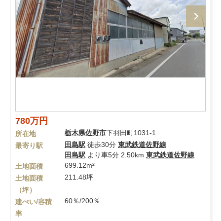
780万円
栃木県
佐野市
下羽田町1031-1
所在地
田島駅
徒歩30分
東武鉄道佐野線
最寄り駅
田島駅
より車5分 2.50km
東武鉄道佐野線
699.12m²
土地面積
211.48坪
土地面積
（坪）
60％/200％
建ぺい/容積
率