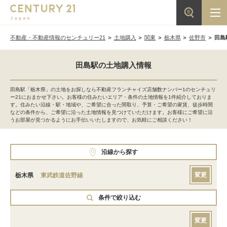
不動産・不動産情報のセンチュリー21
土地購入
関東
栃木県
佐野市
田島
田島駅の土地購入情報
田島駅「栃木県」の土地をお探しなら不動産フランチャイズ店舗数ナンバー1のセンチュリ
ー21におまかせ下さい。お客様の住みたいエリア・条件の土地情報を1件紹介しておりま
す。住みたい沿線・駅・地域や、ご希望に合った間取り、予算・ご希望の家賃、徒歩時間
などの条件から、ご希望に沿った土地情報を見つけていただけます。お客様にご希望に沿
うお部屋が見つかるようにお手伝いいたしますので、お気軽にご相談ください！
沿線から探す
変更
栃木県
東武鉄道佐野線
条件で絞り込む
変更