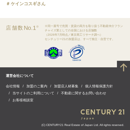
ケインコスギさん
※同一屋号で売買・賃貸の両方を取り扱う不動産仲介フラン
No.1
店舗数
※
チャイズ業としての全国における店舗数
（2026年7月時点／東京商工リサーチ調べ）
センチュリー21の加盟店は、すべて独立・自営です。
運営会社について
会社情報
加盟のご案内
加盟店人材募集
個人情報保護方針
当サイトのご利用について
不動産に関するお問い合わせ
お客様相談室
(C) CENTURY21 Real Estate of Japan Ltd. All rights reserved.