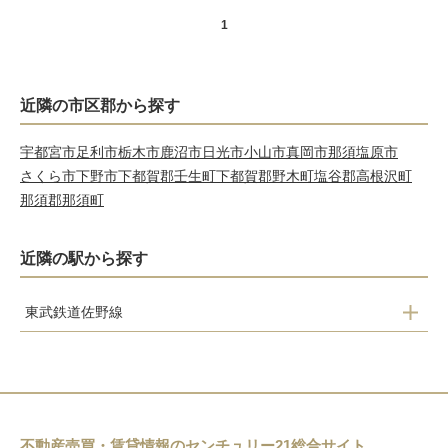
1
近隣の市区郡から探す
宇都宮市
足利市
栃木市
鹿沼市
日光市
小山市
真岡市
那須塩原市
さくら市
下野市
下都賀郡壬生町
下都賀郡野木町
塩谷郡高根沢町
那須郡那須町
近隣の駅から探す
東武鉄道佐野線
吉水
田沼
多田
葛生
不動産売買・賃貸情報のセンチュリー21総合サイト