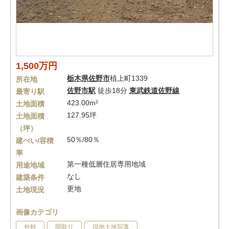
1,500万円
栃木県
佐野市
植上町1339
所在地
佐野市駅
徒歩18分
東武鉄道佐野線
最寄り駅
423.00m²
土地面積
127.95坪
土地面積
（坪）
50％/80％
建ぺい/容積
率
第一種低層住居専用地域
用途地域
なし
建築条件
更地
土地現況
画像カテゴリ
外観
間取り
現地土地写真