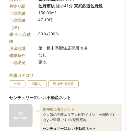
佐野市駅
徒歩41分
東武鉄道佐野線
最寄り駅
156.00m²
土地面積
47.19坪
土地面積
（坪）
60％/200％
建ぺい/容積
率
第一種中高層住居専用地域
用途地域
なし
建築条件
更地
土地現況
画像カテゴリ
外観
間取り
現地土地写真
センチュリー21いい不動産ネット
物件担当者コメント
☆人気の高萩エリア☆佐野イオン・公園近く住
みよい環境です♪※現況宅地
センチュリー21いい不動産ネット