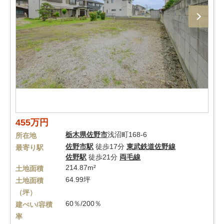
455万円
栃木県
佐野市
浅沼町168-6
所在地
佐野市駅
徒歩17分
東武鉄道佐野線
最寄り駅
佐野駅
徒歩21分
両毛線
214.87m²
土地面積
64.99坪
土地面積
（坪）
60％/200％
建ぺい/容積
率