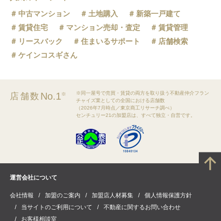
中古マンション
土地購入
新築一戸建て
賃貸住宅
マンション売却・査定
賃貸管理
リースバック
住まいるサポート
店舗検索
ケインコスギさん
※同一屋号で売買・賃貸の両方を取り扱う不動産仲介フラン
No.1
店舗数
※
チャイズ業としての全国における店舗数
（2026年7月時点／東京商工リサーチ調べ）
センチュリー21の加盟店は、すべて独立・自営です。
運営会社について
会社情報
加盟のご案内
加盟店人材募集
個人情報保護方針
当サイトのご利用について
不動産に関するお問い合わせ
お客様相談室