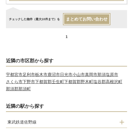
まとめてお問い合わせ
チェックした物件（最大10件まで）を
1
近隣の市区郡から探す
宇都宮市
足利市
栃木市
鹿沼市
日光市
小山市
真岡市
那須塩原市
さくら市
下野市
下都賀郡壬生町
下都賀郡野木町
塩谷郡高根沢町
那須郡那須町
近隣の駅から探す
東武鉄道佐野線
吉水