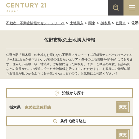
不動産・不動産情報のセンチュリー21
土地購入
関東
栃木県
佐野市
佐野
佐野市駅の土地購入情報
佐野市駅「栃木県」の土地をお探しなら不動産フランチャイズ店舗数ナンバー1のセンチュ
リー21におまかせ下さい。お客様の住みたいエリア・条件の土地情報を4件紹介しておりま
す。住みたい沿線・駅・地域や、ご希望に合った間取り、予算・ご希望の家賃、徒歩時間
などの条件から、ご希望に沿った土地情報を見つけていただけます。お客様にご希望に沿
うお部屋が見つかるようにお手伝いいたしますので、お気軽にご相談ください！
沿線から探す
変更
栃木県
東武鉄道佐野線
条件で絞り込む
変更