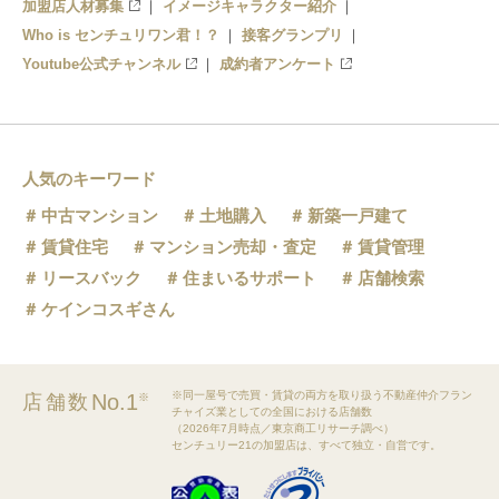
加盟店人材募集
イメージキャラクター紹介
Who is センチュリワン君！？
接客グランプリ
Youtube公式チャンネル
成約者アンケート
人気のキーワード
中古マンション
土地購入
新築一戸建て
賃貸住宅
マンション売却・査定
賃貸管理
リースバック
住まいるサポート
店舗検索
ケインコスギさん
※同一屋号で売買・賃貸の両方を取り扱う不動産仲介フラン
No.1
店舗数
※
チャイズ業としての全国における店舗数
（2026年7月時点／東京商工リサーチ調べ）
センチュリー21の加盟店は、すべて独立・自営です。