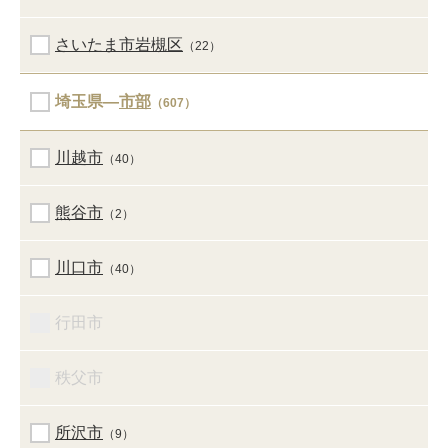
さいたま市岩槻区
（22）
埼玉県―
市部
（607）
川越市
（40）
熊谷市
（2）
川口市
（40）
行田市
秩父市
所沢市
（9）