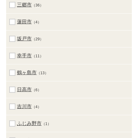
三郷市
（36）
蓮田市
（4）
坂戸市
（29）
幸手市
（11）
鶴ヶ島市
（13）
日高市
（6）
吉川市
（4）
ふじみ野市
（1）