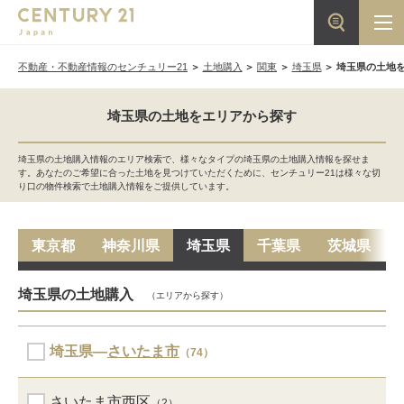
不動産・不動産情報のセンチュリー21
土地購入
関東
埼玉県
埼玉県の土地
埼玉県の土地をエリアから探す
埼玉県の土地購入情報のエリア検索で、様々なタイプの埼玉県の土地購入情報を探せま
す。あなたのご希望に合った土地を見つけていただくために、センチュリー21は様々な切
り口の物件検索で土地購入情報をご提供しています。
東京都
神奈川県
埼玉県
千葉県
茨城県
埼玉県の土地購入
（エリアから探す）
埼玉県―
さいたま市
（74）
さいたま市西区
（2）