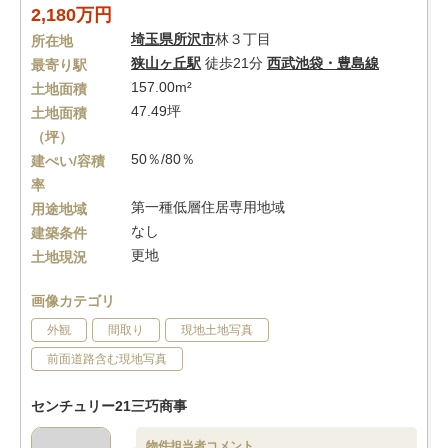
2,180万円
埼玉県
所沢市
林３丁目
所在地
狭山ヶ丘駅
徒歩21分
西武池袋・豊島線
最寄り駅
157.00m²
土地面積
47.49坪
土地面積
（坪）
50％/80％
建ぺい/容積
率
第一種低層住居専用地域
用途地域
なし
建築条件
更地
土地現況
画像カテゴリ
外観
間取り
現地土地写真
前面道路含む現地写真
センチュリー21三巧商事
物件担当者コメント