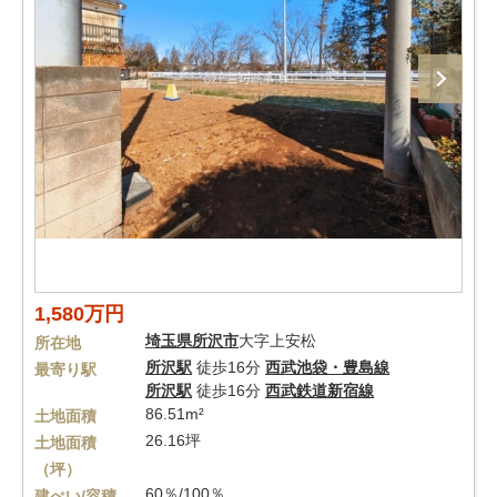
1,580万円
埼玉県
所沢市
大字上安松
所在地
所沢駅
徒歩16分
西武池袋・豊島線
最寄り駅
所沢駅
徒歩16分
西武鉄道新宿線
86.51m²
土地面積
26.16坪
土地面積
（坪）
60％/100％
建ぺい/容積