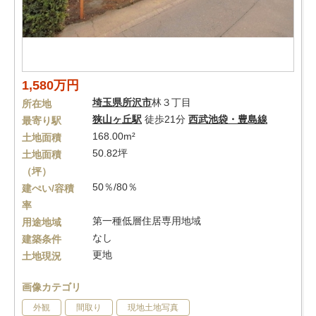
1,580万円
埼玉県
所沢市
林３丁目
所在地
狭山ヶ丘駅
徒歩21分
西武池袋・豊島線
最寄り駅
168.00m²
土地面積
50.82坪
土地面積
（坪）
50％/80％
建ぺい/容積
率
第一種低層住居専用地域
用途地域
なし
建築条件
更地
土地現況
画像カテゴリ
外観
間取り
現地土地写真