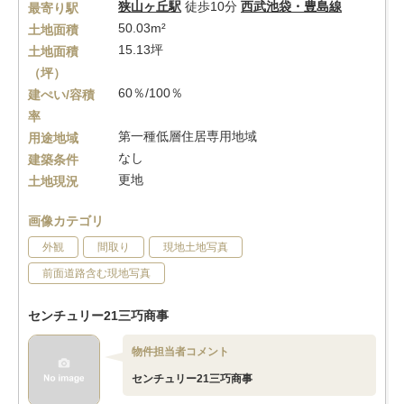
狭山ヶ丘駅
徒歩10分
西武池袋・豊島線
最寄り駅
50.03m²
土地面積
15.13坪
土地面積
（坪）
60％/100％
建ぺい/容積
率
第一種低層住居専用地域
用途地域
なし
建築条件
更地
土地現況
画像カテゴリ
外観
間取り
現地土地写真
前面道路含む現地写真
センチュリー21三巧商事
物件担当者コメント
センチュリー21三巧商事