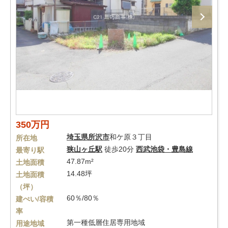
350万円
埼玉県
所沢市
和ケ原３丁目
所在地
狭山ヶ丘駅
徒歩20分
西武池袋・豊島線
最寄り駅
47.87m²
土地面積
14.48坪
土地面積
（坪）
60％/80％
建ぺい/容積
率
第一種低層住居専用地域
用途地域