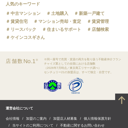
人気のキーワード
中古マンション
土地購入
新築一戸建て
賃貸住宅
マンション売却・査定
賃貸管理
リースバック
住まいるサポート
店舗検索
ケインコスギさん
※同一屋号で売買・賃貸の両方を取り扱う不動産仲介フラン
No.1
店舗数
※
チャイズ業としての全国における店舗数
（2026年7月時点／東京商工リサーチ調べ）
センチュリー21の加盟店は、すべて独立・自営です。
運営会社について
会社情報
加盟のご案内
加盟店人材募集
個人情報保護方針
当サイトのご利用について
不動産に関するお問い合わせ