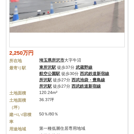
2,250万円
埼玉県
所沢市
大字牛沼
所在地
東所沢駅
徒歩37分
武蔵野線
最寄り駅
航空公園駅
徒歩30分
西武鉄道新宿線
所沢駅
徒歩27分
西武池袋・豊島線
所沢駅
徒歩27分
西武鉄道新宿線
120.24m²
土地面積
36.37坪
土地面積
（坪）
50％/80％
建ぺい/容積
率
第一種低層住居専用地域
用途地域