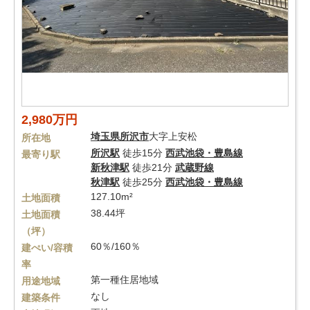
2,980万円
埼玉県
所沢市
大字上安松
所在地
所沢駅
徒歩15分
西武池袋・豊島線
最寄り駅
新秋津駅
徒歩21分
武蔵野線
秋津駅
徒歩25分
西武池袋・豊島線
127.10m²
土地面積
38.44坪
土地面積
（坪）
60％/160％
建ぺい/容積
率
第一種住居地域
用途地域
なし
建築条件