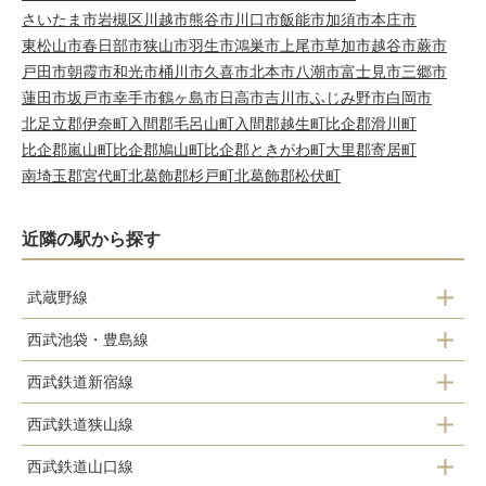
さいたま市岩槻区
川越市
熊谷市
川口市
飯能市
加須市
本庄市
東松山市
春日部市
狭山市
羽生市
鴻巣市
上尾市
草加市
越谷市
蕨市
戸田市
朝霞市
和光市
桶川市
久喜市
北本市
八潮市
富士見市
三郷市
蓮田市
坂戸市
幸手市
鶴ヶ島市
日高市
吉川市
ふじみ野市
白岡市
北足立郡伊奈町
入間郡毛呂山町
入間郡越生町
比企郡滑川町
比企郡嵐山町
比企郡鳩山町
比企郡ときがわ町
大里郡寄居町
南埼玉郡宮代町
北葛飾郡杉戸町
北葛飾郡松伏町
近隣の駅から探す
武蔵野線
西武池袋・豊島線
東所沢駅
西武鉄道新宿線
所沢駅
西武鉄道狭山線
所沢駅
西所沢駅
西武鉄道山口線
西所沢駅
航空公園駅
小手指駅