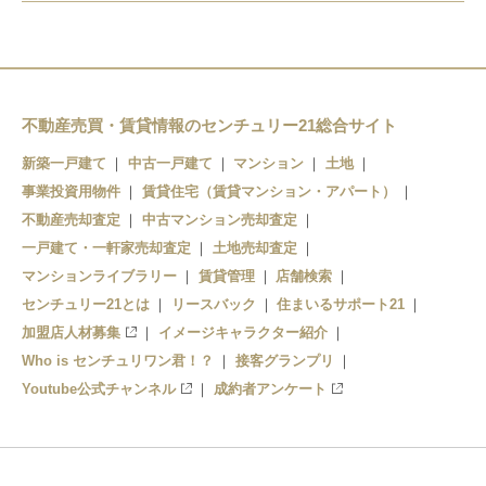
西武園ゆうえんち駅
下山口駅
新所沢駅
狭山ヶ丘駅
西武球場前駅
西武球場前駅
不動産売買・賃貸情報のセンチュリー21総合サイト
新築一戸建て
中古一戸建て
マンション
土地
事業投資用物件
賃貸住宅（賃貸マンション・アパート）
不動産売却査定
中古マンション売却査定
一戸建て・一軒家売却査定
土地売却査定
マンションライブラリー
賃貸管理
店舗検索
センチュリー21とは
リースバック
住まいるサポート21
加盟店人材募集
イメージキャラクター紹介
Who is センチュリワン君！？
接客グランプリ
Youtube公式チャンネル
成約者アンケート