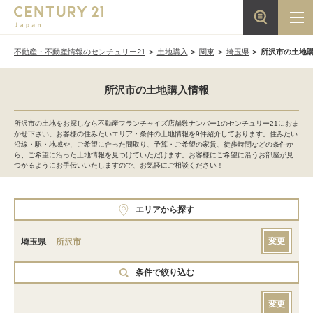
不動産・不動産情報のセンチュリー21
土地購入
関東
埼玉県
所沢市の土地
所沢市の土地購入情報
所沢市の土地をお探しなら不動産フランチャイズ店舗数ナンバー1のセンチュリー21におま
かせ下さい。お客様の住みたいエリア・条件の土地情報を9件紹介しております。住みたい
沿線・駅・地域や、ご希望に合った間取り、予算・ご希望の家賃、徒歩時間などの条件か
ら、ご希望に沿った土地情報を見つけていただけます。お客様にご希望に沿うお部屋が見
つかるようにお手伝いいたしますので、お気軽にご相談ください！
エリアから探す
変更
埼玉県
所沢市
条件で絞り込む
変更