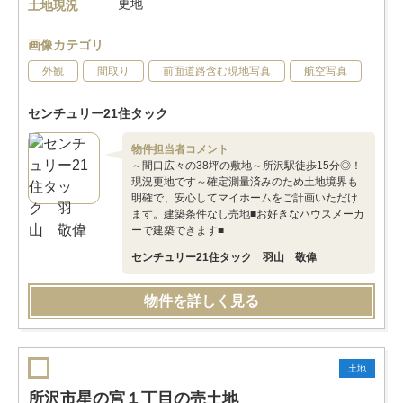
更地
土地現況
画像カテゴリ
外観
間取り
前面道路含む現地写真
航空写真
センチュリー21住タック
物件担当者コメント
～間口広々の38坪の敷地～所沢駅徒歩15分◎！
現況更地です～確定測量済みのため土地境界も
明確で、安心してマイホームをご計画いただけ
ます。建築条件なし売地■お好きなハウスメーカ
ーで建築できます■
センチュリー21住タック 羽山 敬偉
物件を詳しく見る
土地
所沢市星の宮１丁目の売土地