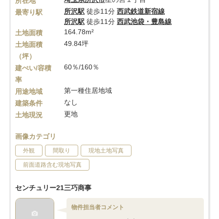
所在地
所沢駅
徒歩11分
西武鉄道新宿線
最寄り駅
所沢駅
徒歩11分
西武池袋・豊島線
164.78m²
土地面積
49.84坪
土地面積
（坪）
60％/160％
建ぺい/容積
率
第一種住居地域
用途地域
なし
建築条件
更地
土地現況
画像カテゴリ
外観
間取り
現地土地写真
前面道路含む現地写真
センチュリー21三巧商事
物件担当者コメント