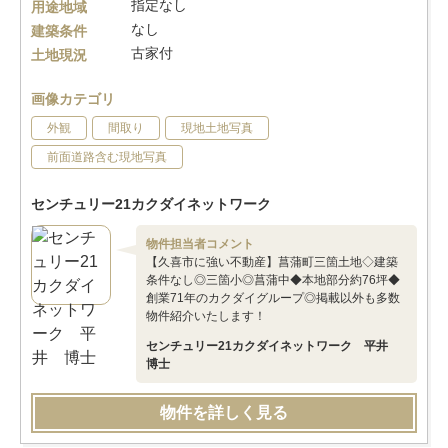
指定なし
用途地域
なし
建築条件
古家付
土地現況
画像カテゴリ
外観
間取り
現地土地写真
前面道路含む現地写真
センチュリー21カクダイネットワーク
物件担当者コメント
【久喜市に強い不動産】菖蒲町三箇土地◇建築
条件なし◎三箇小◎菖蒲中◆本地部分約76坪◆
創業71年のカクダイグループ◎掲載以外も多数
物件紹介いたします！
センチュリー21カクダイネットワーク 平井
博士
物件を詳しく見る