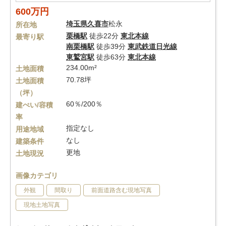
600万円
埼玉県
久喜市
松永
所在地
栗橋駅
徒歩22分
東北本線
最寄り駅
南栗橋駅
徒歩39分
東武鉄道日光線
東鷲宮駅
徒歩63分
東北本線
234.00m²
土地面積
70.78坪
土地面積
（坪）
60％/200％
建ぺい/容積
率
指定なし
用途地域
なし
建築条件
更地
土地現況
画像カテゴリ
外観
間取り
前面道路含む現地写真
現地土地写真