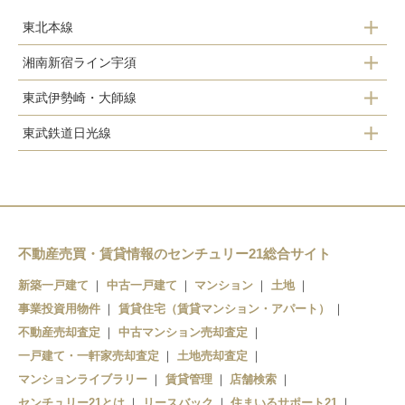
東北本線
湘南新宿ライン宇須
久喜駅
東武伊勢崎・大師線
栗橋駅
東鷲宮駅
東武鉄道日光線
久喜駅
東鷲宮駅
栗橋駅
南栗橋駅
鷲宮駅
久喜駅
栗橋駅
不動産売買・賃貸情報のセンチュリー21総合サイト
新築一戸建て
中古一戸建て
マンション
土地
事業投資用物件
賃貸住宅（賃貸マンション・アパート）
不動産売却査定
中古マンション売却査定
一戸建て・一軒家売却査定
土地売却査定
マンションライブラリー
賃貸管理
店舗検索
センチュリー21とは
リースバック
住まいるサポート21