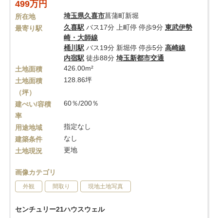
499万円
埼玉県
久喜市
菖蒲町新堀
所在地
久喜駅
バス17分 上町停 停歩9分
東武伊勢
最寄り駅
崎・大師線
桶川駅
バス19分 新堀停 停歩5分
高崎線
内宿駅
徒歩88分
埼玉新都市交通
426.00m²
土地面積
128.86坪
土地面積
（坪）
60％/200％
建ぺい/容積
率
指定なし
用途地域
なし
建築条件
更地
土地現況
画像カテゴリ
外観
間取り
現地土地写真
センチュリー21ハウスウェル