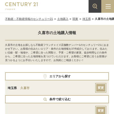
不動産・不動産情報のセンチュリー21
土地購入
関東
埼玉県
久喜市の土地
久喜市の土地購入情報
久喜市の土地をお探しなら不動産フランチャイズ店舗数ナンバー1のセンチュリー21におま
かせ下さい。お客様の住みたいエリア・条件の土地情報を37件紹介しております。住みた
い沿線・駅・地域や、ご希望に合った間取り、予算・ご希望の家賃、徒歩時間などの条件
から、ご希望に沿った土地情報を見つけていただけます。お客様にご希望に沿うお部屋が
見つかるようにお手伝いいたしますので、お気軽にご相談ください！
エリアから探す
変更
埼玉県
久喜市
条件で絞り込む
変更