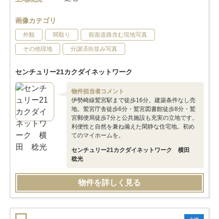
画像カテゴリ
外観
間取り
前面道路含む現地写真
その他現地
分譲済街並み写真
センチュリー21カクダイネットワーク
物件担当者コメント
伊勢崎線鷲宮駅まで徒歩16分。建築条件なし売
地。鷲宮庁舎徒歩6分・鷲宮図書館徒歩8分・鷲
宮郵便局徒歩7分と公共施設も充実の立地です。
利便性と自然を兼ね備えた閑静な住宅地。初め
てのマイホームを。
センチュリー21カクダイネットワーク 横田
稔光
物件を詳しく見る