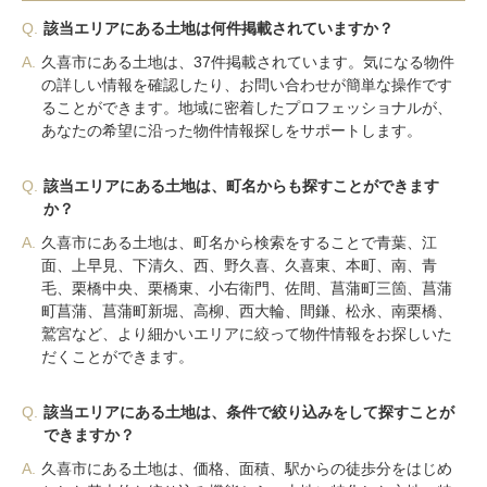
Q.
該当エリアにある土地は何件掲載されていますか？
A.
久喜市にある土地は、37件掲載されています。気になる物件
の詳しい情報を確認したり、お問い合わせが簡単な操作です
ることができます。地域に密着したプロフェッショナルが、
あなたの希望に沿った物件情報探しをサポートします。
Q.
該当エリアにある土地は、町名からも探すことができます
か？
A.
久喜市にある土地は、町名から検索をすることで青葉、江
面、上早見、下清久、西、野久喜、久喜東、本町、南、青
毛、栗橋中央、栗橋東、小右衛門、佐間、菖蒲町三箇、菖蒲
町菖蒲、菖蒲町新堀、高柳、西大輪、間鎌、松永、南栗橋、
鷲宮など、より細かいエリアに絞って物件情報をお探しいた
だくことができます。
Q.
該当エリアにある土地は、条件で絞り込みをして探すことが
できますか？
A.
久喜市にある土地は、価格、面積、駅からの徒歩分をはじめ