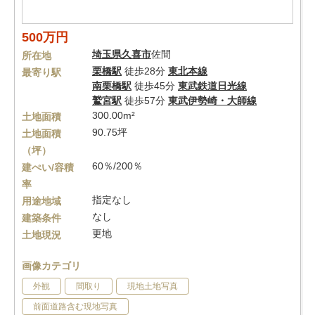
500万円
埼玉県
久喜市
佐間
所在地
栗橋駅
徒歩28分
東北本線
最寄り駅
南栗橋駅
徒歩45分
東武鉄道日光線
鷲宮駅
徒歩57分
東武伊勢崎・大師線
300.00m²
土地面積
90.75坪
土地面積
（坪）
60％/200％
建ぺい/容積
率
指定なし
用途地域
なし
建築条件
更地
土地現況
画像カテゴリ
外観
間取り
現地土地写真
前面道路含む現地写真