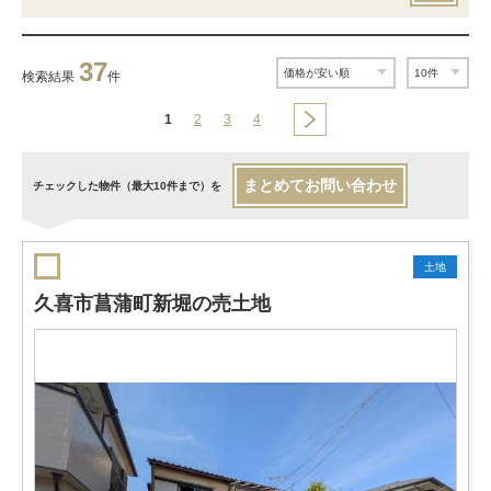
37
検索結果
件
1
2
3
4
まとめてお問い合わせ
チェックした物件（最大10件まで）を
土地
久喜市菖蒲町新堀の売土地