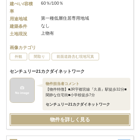
60％/100％
建ぺい/容積
率
第一種低層住居専用地域
用途地域
なし
建築条件
上物有
土地現況
画像カテゴリ
外観
間取り
前面道路含む現地写真
センチュリー21カクダイネットワーク
物件担当者コメント
【物件特徴】■JR宇都宮線『久喜』駅徒歩32分■
閑静な住宅街■小学校徒歩7分
センチュリー21カクダイネットワーク
物件を詳しく見る