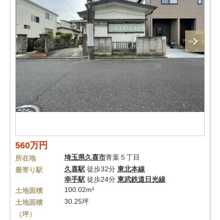
560万円
埼玉県
久喜市
青葉５丁目
所在地
久喜駅
徒歩32分
東北本線
最寄り駅
幸手駅
徒歩24分
東武鉄道日光線
100.02m²
土地面積
30.25坪
土地面積
（坪）