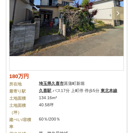
180万円
埼玉県
久喜市
菖蒲町新堀
所在地
久喜駅
バス17分 上町停 停歩5分
東北本線
最寄り駅
134.16m²
土地面積
40.58坪
土地面積
（坪）
60％/200％
建ぺい/容積
率