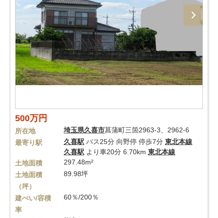
500万円
埼玉県
久喜市
菖蒲町三箇2963-3、2962-6
所在地
久喜駅
バス25分 向野停 停歩7分
東北本線
最寄り駅
久喜駅
より車20分 6.70km
東北本線
297.48m²
土地面積
89.98坪
土地面積
（坪）
60％/200％
建ぺい/容積
率