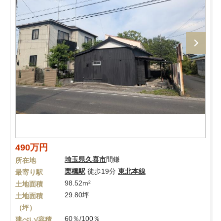
490万円
埼玉県
久喜市
間鎌
所在地
栗橋駅
徒歩19分
東北本線
最寄り駅
98.52m²
土地面積
29.80坪
土地面積
（坪）
60％/100％
建ぺい/容積