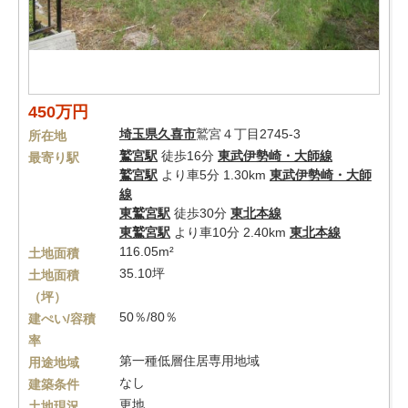
450万円
埼玉県
久喜市
鷲宮４丁目2745-3
所在地
鷲宮駅
徒歩16分
東武伊勢崎・大師線
最寄り駅
鷲宮駅
より車5分 1.30km
東武伊勢崎・大師
線
東鷲宮駅
徒歩30分
東北本線
東鷲宮駅
より車10分 2.40km
東北本線
116.05m²
土地面積
35.10坪
土地面積
（坪）
50％/80％
建ぺい/容積
率
第一種低層住居専用地域
用途地域
なし
建築条件
更地
土地現況