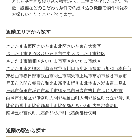
とした基本的な絞り込み機能から、土地に特化した立地、特
徴、設備などのこだわり条件での絞り込み機能で物件情報を
お探しいただくことができます。
近隣エリアから探す
さいたま市西区
さいたま市北区
さいたま市大宮区
さいたま市見沼区
さいたま市中央区
さいたま市桜区
さいたま市浦和区
さいたま市南区
さいたま市緑区
さいたま市岩槻区
川越市
熊谷市
川口市
所沢市
飯能市
加須市
本庄市
東松山市
春日部市
狭山市
羽生市
鴻巣市
上尾市
草加市
越谷市
蕨市
戸田市
入間市
朝霞市
和光市
新座市
桶川市
北本市
八潮市
富士見市
三郷市
蓮田市
坂戸市
幸手市
鶴ヶ島市
日高市
吉川市
ふじみ野市
白岡市
北足立郡伊奈町
入間郡毛呂山町
入間郡越生町
比企郡滑川町
比企郡嵐山町
比企郡鳩山町
比企郡ときがわ町
大里郡寄居町
南埼玉郡宮代町
北葛飾郡杉戸町
北葛飾郡松伏町
近隣の駅から探す