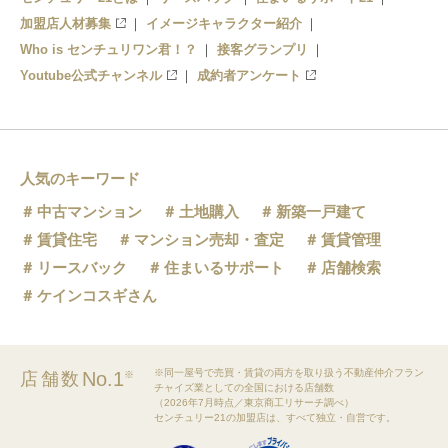
加盟店人材募集
イメージキャラクター紹介
Who is センチュリワン君！？
接客グランプリ
Youtube公式チャンネル
成約者アンケート
人気のキーワード
中古マンション
土地購入
新築一戸建て
賃貸住宅
マンション売却・査定
賃貸管理
リースバック
住まいるサポート
店舗検索
ケインコスギさん
※同一屋号で売買・賃貸の両方を取り扱う不動産仲介フラン
No.1
店舗数
※
チャイズ業としての全国における店舗数
（2026年7月時点／東京商工リサーチ調べ）
センチュリー21の加盟店は、すべて独立・自営です。