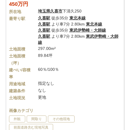
450万円
埼玉県
久喜市
下清久250
所在地
久喜駅
徒歩35分
東北本線
最寄り駅
久喜駅
より車7分 2.80km
東北本線
久喜駅
徒歩35分
東武伊勢崎・大師線
久喜駅
より車7分 2.80km
東武伊勢崎・大師
線
297.00m²
土地面積
89.84坪
土地面積
（坪）
60％/100％
建ぺい/容積
率
指定なし
用途地域
なし
建築条件
更地
土地現況
画像カテゴリ
外観
間取り
その他現地
前面道路含む現地写真