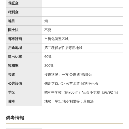
保証金
権利金
地目
畑
国土法
不要
都市計画
市街化調整区域
用途地域
第二種低層住居専用地域
建ぺい率
60%
容積率
200%
接道
接道状況：一方 公道 西 幅員6m
公共設備
個別プロパン 公営水道 個別浄化槽
学区
昭和中学校（約700 m）/三俣小学校（約792 m）
備考
地勢：平坦 法令制限等：景観法
備考情報