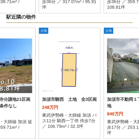
8.71m² /
歩36分 ／ 317.07m² / 95.91
歩36分 ／ 359.71
坪
108.81坪
駅近隣の物件
土地
土地
寺分譲地21区画
加須市騎西 土地 全3区画
加須市不動岡１
建築条件なし
地
248万円
840万円
東武伊勢崎・大師線 加須 バ
ス11分 騎西一丁停 停歩7分
・大師線 加須 徒
東武伊勢崎・大師
／ 106.79m² / 32.3坪
9.71m² /
歩17分 ／ 253.15
坪