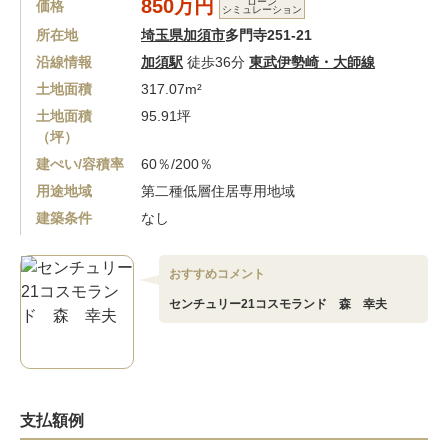
850万円
ローン
価格
シミュレーション
所在地
埼玉県加須市
多門寺251-21
沿線情報
加須駅
徒歩36分
東武伊勢崎・大師線
土地面積
317.07m²
土地面積
95.91坪
（坪）
建ぺい/容積率
60％/200％
用途地域
第二種低層住居専用地域
建築条件
なし
おすすめコメント
センチュリー21コスモランド 森 幸夫
支払額例