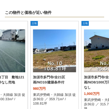
この物件と価格が近い物件
土地
土地
1丁目 敷地121
加須市多門寺/全21区
加須市多門寺/全
件なし売地
画/NO10/建築条件付
画/NO8/1000
なし
980万円
1,000万円
・大師線 加須 徒
東武伊勢崎・大師線 加須 徒
0.33m² /
歩36分 ／ 359.71m² /
東武伊勢崎・大師
108.81坪
歩36分 ／ 315.73
坪