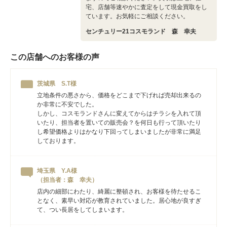
宅、店舗等速やかに査定をして現金買取をし
ています。お気軽にご相談ください。
センチュリー21コスモランド 森 幸夫
この店舗へのお客様の声
茨城県 S.T様
立地条件の悪さから、価格をどこまで下げれば売却出来るの
か非常に不安でした。
しかし、コスモランドさんに変えてからはチラシを入れて頂
いたり、担当者を置いての販売会？を何日も行って頂いたり
し希望価格よりはかなり下回ってしまいましたが非常に満足
しております。
埼玉県 Y.A様
（担当者：森 幸夫）
店内の細部にわたり、綺麗に整頓され、お客様を待たせるこ
となく、素早い対応が教育されていました。居心地が良すぎ
て、つい長居をしてしまいます。