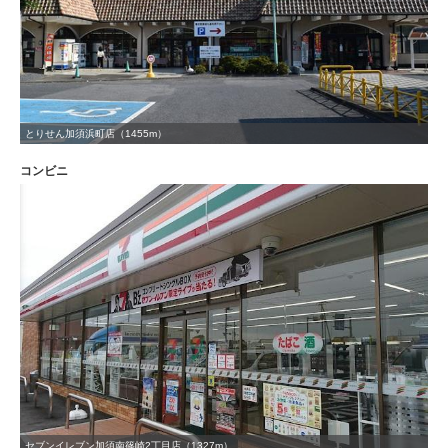
とりせん加須浜町店（1455m）
コンビニ
セブンイレブン加須南篠崎2丁目店（1327m）