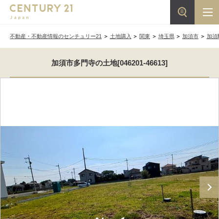
不動産・不動産情報のセンチュリー21
土地購入
関東
埼玉県
加須市
加須
加須市多門寺の土地[046201-46613]