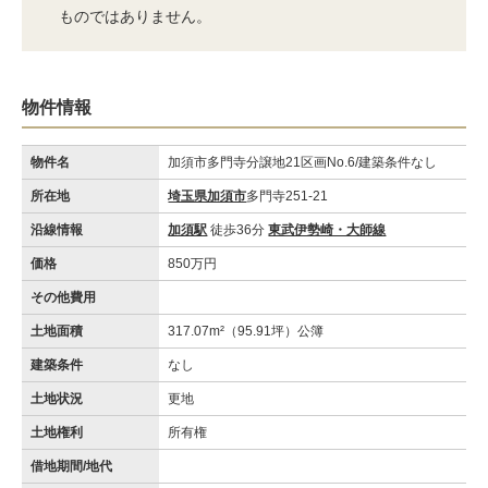
ものではありません。
物件情報
物件名
加須市多門寺分譲地21区画No.6/建築条件なし
所在地
埼玉県加須市
多門寺251-21
沿線情報
加須駅
徒歩36分
東武伊勢崎・大師線
価格
850万円
その他費用
土地面積
317.07m²（95.91坪）公簿
建築条件
なし
土地状況
更地
土地権利
所有権
借地期間/地代