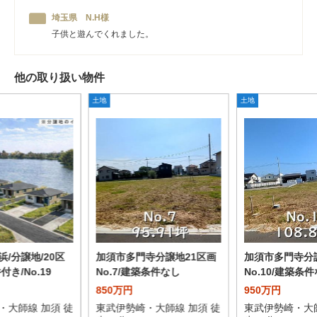
埼玉県 N.H様
子供と遊んでくれました。
他の取り扱い物件
土地
土地
/分譲地/20区
加須市多門寺分譲地21区画
加須市多門寺分
付き/No.19
No.7/建築条件なし
No.10/建築条
850万円
950万円
・大師線 加須 徒
東武伊勢崎・大師線 加須 徒
東武伊勢崎・大師