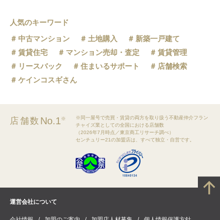
人気のキーワード
中古マンション
土地購入
新築一戸建て
賃貸住宅
マンション売却・査定
賃貸管理
リースバック
住まいるサポート
店舗検索
ケインコスギさん
※同一屋号で売買・賃貸の両方を取り扱う不動産仲介フラン
No.1
店舗数
※
チャイズ業としての全国における店舗数
（2026年7月時点／東京商工リサーチ調べ）
センチュリー21の加盟店は、すべて独立・自営です。
運営会社について
会社情報
加盟のご案内
加盟店人材募集
個人情報保護方針