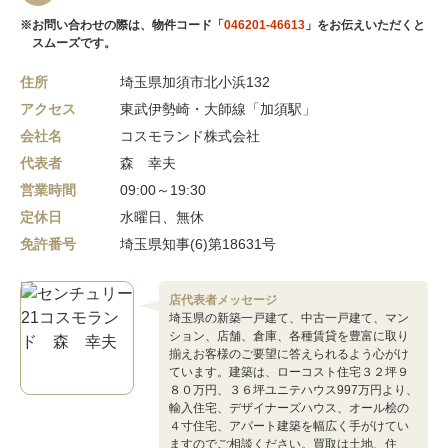
※お問い合わせの際は、物件コード「
046201-46613
」をお伝えいただくと
スムーズです。
住所
埼玉県加須市北小浜132
アクセス
東武伊勢崎・大師線「加須駅」
会社名
コスモランド株式会社
代表者
森 幸夫
営業時間
09:00～19:30
定休日
水曜日、無休
免許番号
埼玉県知事(6)第18631号
店代表者メッセージ
埼玉県の新築一戸建て、中古一戸建て、マン
ション、店舗、倉庫、各種賃貸を豊富に取り
揃えお客様のご要望に答えられるよう心がけ
ています。建築は、ローコスト住宅３２坪９
８０万円、３６坪ユニテハウス997万円より、
輸入住宅、デザイナーズハウス、オール桧の
４寸住宅、アパート建築を幅広く手がけてい
ますのでご相談ください。買取は土地、住