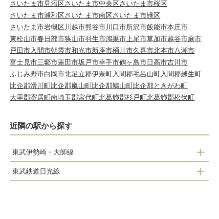
さいたま市見沼区
さいたま市中央区
さいたま市桜区
さいたま市浦和区
さいたま市南区
さいたま市緑区
さいたま市岩槻区
川越市
熊谷市
川口市
所沢市
飯能市
本庄市
東松山市
春日部市
狭山市
羽生市
鴻巣市
上尾市
草加市
越谷市
蕨市
戸田市
入間市
朝霞市
和光市
新座市
桶川市
久喜市
北本市
八潮市
富士見市
三郷市
蓮田市
坂戸市
幸手市
鶴ヶ島市
日高市
吉川市
ふじみ野市
白岡市
北足立郡伊奈町
入間郡毛呂山町
入間郡越生町
比企郡滑川町
比企郡嵐山町
比企郡鳩山町
比企郡ときがわ町
大里郡寄居町
南埼玉郡宮代町
北葛飾郡杉戸町
北葛飾郡松伏町
近隣の駅から探す
東武伊勢崎・大師線
東武鉄道日光線
花崎駅
新古河駅
加須駅
柳生駅