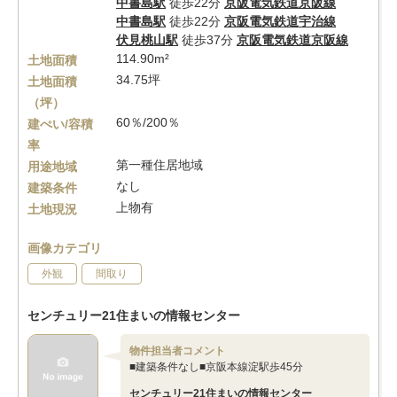
中書島駅
徒歩22分
京阪電気鉄道京阪線
中書島駅
徒歩22分
京阪電気鉄道宇治線
伏見桃山駅
徒歩37分
京阪電気鉄道京阪線
114.90m²
土地面積
34.75坪
土地面積
（坪）
60％/200％
建ぺい/容積
率
第一種住居地域
用途地域
なし
建築条件
上物有
土地現況
画像カテゴリ
外観
間取り
センチュリー21住まいの情報センター
物件担当者コメント
■建築条件なし■京阪本線淀駅歩45分
センチュリー21住まいの情報センター