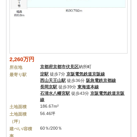
2,260万円
京都府
京都市伏見区
納所町
所在地
淀駅
徒歩7分
京阪電気鉄道京阪線
最寄り駅
西山天王山駅
徒歩36分
阪急電鉄京都線
長岡京駅
徒歩39分
東海道本線
石清水八幡宮駅
徒歩43分
京阪電気鉄道京阪
線
186.67m²
土地面積
56.46坪
土地面積
（坪）
60％/200％
建ぺい/容積
率