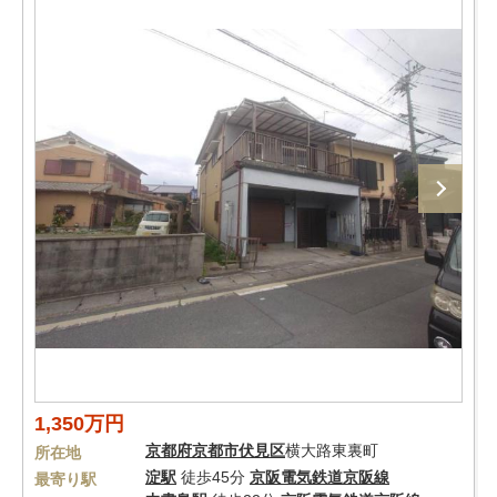
1,350万円
京都府
京都市伏見区
横大路東裏町
所在地
淀駅
徒歩45分
京阪電気鉄道京阪線
最寄り駅