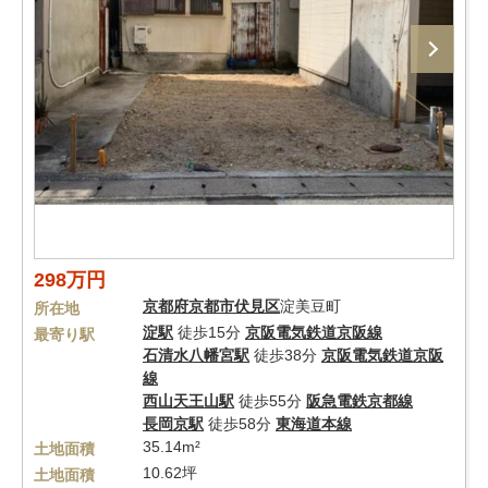
298万円
京都府
京都市伏見区
淀美豆町
所在地
淀駅
徒歩15分
京阪電気鉄道京阪線
最寄り駅
石清水八幡宮駅
徒歩38分
京阪電気鉄道京阪
線
西山天王山駅
徒歩55分
阪急電鉄京都線
長岡京駅
徒歩58分
東海道本線
35.14m²
土地面積
10.62坪
土地面積