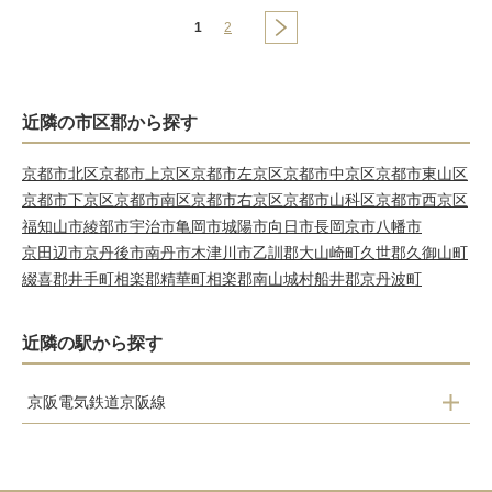
1
2
近隣の市区郡から探す
京都市北区
京都市上京区
京都市左京区
京都市中京区
京都市東山区
京都市下京区
京都市南区
京都市右京区
京都市山科区
京都市西京区
福知山市
綾部市
宇治市
亀岡市
城陽市
向日市
長岡京市
八幡市
京田辺市
京丹後市
南丹市
木津川市
乙訓郡大山崎町
久世郡久御山町
綴喜郡井手町
相楽郡精華町
相楽郡南山城村
船井郡京丹波町
近隣の駅から探す
京阪電気鉄道京阪線
中書島
淀