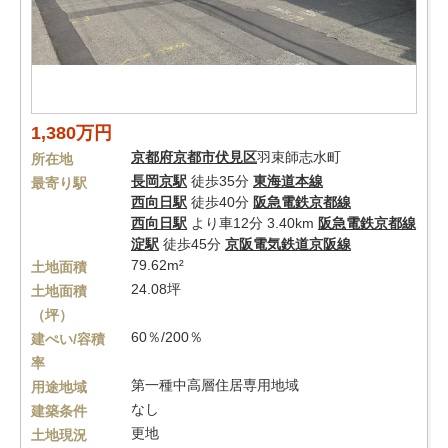
1,380万円
京都府
京都市伏見区
羽束師志水町
所在地
長岡京駅
徒歩35分
東海道本線
最寄り駅
西向日駅
徒歩40分
阪急電鉄京都線
西向日駅
より車12分 3.40km
阪急電鉄京都線
淀駅
徒歩45分
京阪電気鉄道京阪線
79.62m²
土地面積
24.08坪
土地面積
（坪）
60％/200％
建ぺい/容積
率
第一種中高層住居専用地域
用途地域
なし
建築条件
更地
土地現況