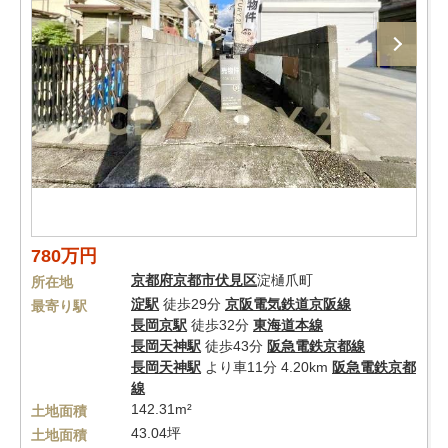
780万円
京都府
京都市伏見区
淀樋爪町
所在地
淀駅
徒歩29分
京阪電気鉄道京阪線
最寄り駅
長岡京駅
徒歩32分
東海道本線
長岡天神駅
徒歩43分
阪急電鉄京都線
長岡天神駅
より車11分 4.20km
阪急電鉄京都
線
142.31m²
土地面積
43.04坪
土地面積