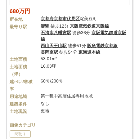
680万円
京都府
京都市伏見区
淀美豆町
所在地
淀駅
徒歩12分
京阪電気鉄道京阪線
最寄り駅
石清水八幡宮駅
徒歩36分
京阪電気鉄道京阪
線
西山天王山駅
徒歩51分
阪急電鉄京都線
長岡京駅
徒歩54分
東海道本線
53.01m²
土地面積
16.03坪
土地面積
（坪）
60％/200％
建ぺい/容積
率
第一種中高層住居専用地域
用途地域
なし
建築条件
更地
土地現況
画像カテゴリ
間取り