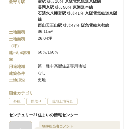
淀駅
徒歩10分
京阪電気鉄道京阪線
最寄り駅
長岡京駅
徒歩50分
東海道本線
石清水八幡宮駅
徒歩41分
京阪電気鉄道京阪
線
西山天王山駅
徒歩47分
阪急電鉄京都線
86.11m²
土地面積
26.04坪
土地面積
（坪）
60％/160％
建ぺい/容積
率
第一種中高層住居専用地域
用途地域
なし
建築条件
更地
土地現況
画像カテゴリ
外観
間取り
現地土地写真
センチュリー21住まいの情報センター
物件担当者コメント