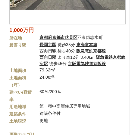
1,000万円
京都府
京都市伏見区
羽束師志水町
所在地
長岡京駅
徒歩35分
東海道本線
最寄り駅
西向日駅
徒歩40分
阪急電鉄京都線
西向日駅
より車12分 3.40km
阪急電鉄京都線
淀駅
徒歩45分
京阪電気鉄道京阪線
79.62m²
土地面積
24.08坪
土地面積
（坪）
60％/200％
建ぺい/容積
率
第一種中高層住居専用地域
用途地域
建築条件付
建築条件
更地
土地現況
画像カテゴリ