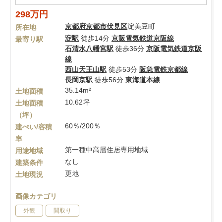
298万円
京都府
京都市伏見区
淀美豆町
所在地
淀駅
徒歩14分
京阪電気鉄道京阪線
最寄り駅
石清水八幡宮駅
徒歩36分
京阪電気鉄道京阪
線
西山天王山駅
徒歩53分
阪急電鉄京都線
長岡京駅
徒歩56分
東海道本線
35.14m²
土地面積
10.62坪
土地面積
（坪）
60％/200％
建ぺい/容積
率
第一種中高層住居専用地域
用途地域
なし
建築条件
更地
土地現況
画像カテゴリ
外観
間取り