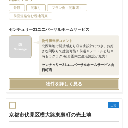
外観
間取り
プラン例（間取図）
前面道路含む現地写真
センチュリー21ユニバーサルホームサービス
物件担当者コメント
北西角地で開放感あり◎自由設計につき、お好
きな間取りで建築可能！前道６メートルと駐車
時もラクラク♪徒歩圏内に生活施設が充実！
センチュリー21ユニバーサルホームサービス向
日町店
物件を詳しく見る
土地
京都市伏見区横大路東裏町の売土地