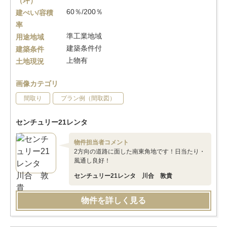
（坪）
60％/200％
建ぺい/容積
率
準工業地域
用途地域
建築条件付
建築条件
上物有
土地現況
画像カテゴリ
間取り
プラン例（間取図）
センチュリー21レンタ
物件担当者コメント
2方向の道路に面した南東角地です！日当たり・
風通し良好！
センチュリー21レンタ 川合 敦貴
物件を詳しく見る