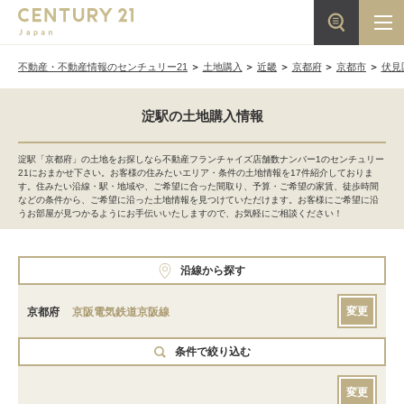
不動産・不動産情報のセンチュリー21
土地購入
近畿
京都府
京都市
伏見
淀駅の土地購入情報
淀駅「京都府」の土地をお探しなら不動産フランチャイズ店舗数ナンバー1のセンチュリー
21におまかせ下さい。お客様の住みたいエリア・条件の土地情報を17件紹介しておりま
す。住みたい沿線・駅・地域や、ご希望に合った間取り、予算・ご希望の家賃、徒歩時間
などの条件から、ご希望に沿った土地情報を見つけていただけます。お客様にご希望に沿
うお部屋が見つかるようにお手伝いいたしますので、お気軽にご相談ください！
沿線から探す
変更
京都府
京阪電気鉄道京阪線
条件で絞り込む
変更