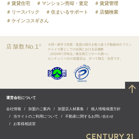
賃貸住宅
マンション売却・査定
賃貸管理
リースバック
住まいるサポート
店舗検索
ケインコスギさん
※同一屋号で売買・賃貸の両方を取り扱う不動産仲介フラン
No.1
店舗数
※
チャイズ業としての全国における店舗数
（2026年7月時点／東京商工リサーチ調べ）
センチュリー21の加盟店は、すべて独立・自営です。
運営会社について
会社情報
加盟のご案内
加盟店人材募集
個人情報保護方針
当サイトのご利用について
不動産に関するお問い合わせ
お客様相談室