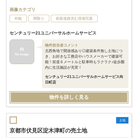
画像カテゴリ
外観
間取り
前面道路含む現地写真
センチュリー21ユニバーサルホームサービス
物件担当者コメント
北西角地で開放感あり◎建築条件無し土地につ
き、お好きな工務店やハウスメーカーで建築可
能！前道６メートルと駐車時もラクラク♪徒歩圏
内に生活施設が充実！
センチュリー21ユニバーサルホームサービス向
日町店
物件を詳しく見る
土地
京都市伏見区淀木津町の売土地