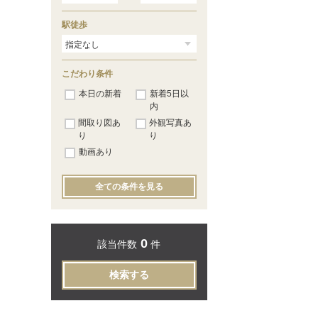
駅徒歩
こだわり条件
本日の新着
新着5日以
内
間取り図あ
外観写真あ
り
り
動画あり
全ての条件を見る
0
該当件数
件
検索する