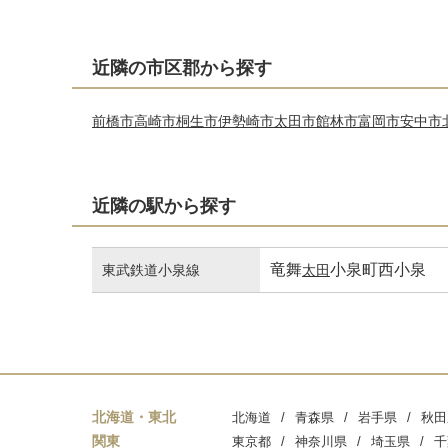
近隣の市区郡から探す
前橋市
高崎市
桐生市
伊勢崎市
太田市
館林市
富岡市
安中市
近隣の駅から探す
竜舞
小泉町
西小泉
東武鉄道小泉線
太田
北海道・東北
北海道
青森県
岩手県
秋田
関東
東京都
神奈川県
埼玉県
千