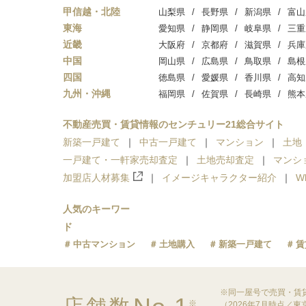
甲信越・北陸
山梨県
長野県
新潟県
富山
東海
愛知県
静岡県
岐阜県
三重
近畿
大阪府
京都府
滋賀県
兵庫
中国
岡山県
広島県
鳥取県
島根
四国
徳島県
愛媛県
香川県
高知
九州・沖縄
福岡県
佐賀県
長崎県
熊本
不動産売買・賃貸情報のセンチュリー21総合サイト
新築一戸建て
中古一戸建て
マンション
土地
一戸建て・一軒家売却査定
土地売却査定
マンシ
加盟店人材募集
イメージキャラクター紹介
W
人気のキーワー
ド
中古マンション
土地購入
新築一戸建て
賃
※同一屋号で売買・賃
※
（2026年7月時点／