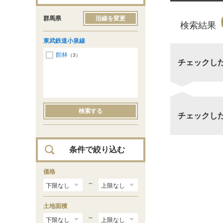
群馬県
沿線を変更
検索結果
東武鉄道小泉線
館林
（3）
チェックし
検索する
チェックし
条件で絞り込む
価格
～
土地面積
～