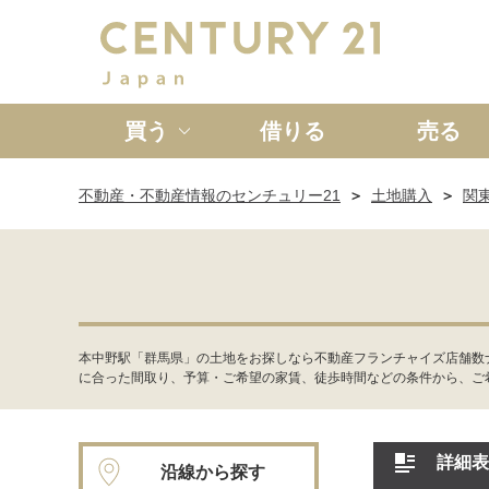
買う
借りる
売る
不動産・不動産情報のセンチュリー21
土地購入
関
新築一戸建て
中古一戸
本中野駅「群馬県」の土地をお探しなら不動産フランチャイズ店舗数
に合った間取り、予算・ご希望の家賃、徒歩時間などの条件から、ご
詳細表
沿線から探す