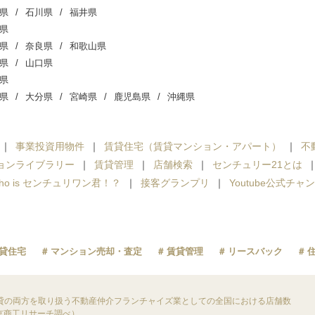
県
石川県
福井県
県
県
奈良県
和歌山県
県
山口県
県
県
大分県
宮崎県
鹿児島県
沖縄県
事業投資用物件
賃貸住宅（賃貸マンション・アパート）
不
ョンライブラリー
賃貸管理
店舗検索
センチュリー21とは
ho is センチュリワン君！？
接客グランプリ
Youtube公式チャ
貸住宅
マンション売却・査定
賃貸管理
リースバック
貸の両方を取り扱う不動産仲介フランチャイズ業としての全国における店舗数
東京商工リサーチ調べ）