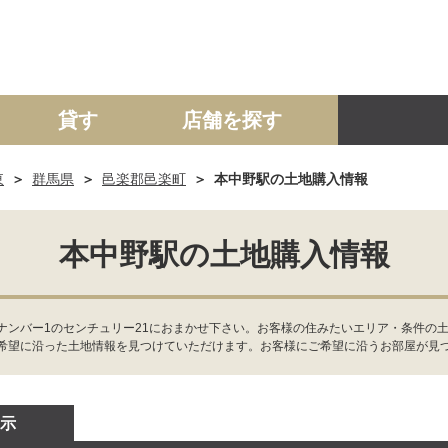
貸す
店舗を探す
東
群馬県
邑楽郡邑楽町
本中野駅の土地購入情報
建て
マンション
土地
事業投資用
本中野駅の土地購入情報
ナンバー1のセンチュリー21におまかせ下さい。お客様の住みたいエリア・条件の
希望に沿った土地情報を見つけていただけます。お客様にご希望に沿うお部屋が見
示