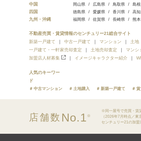
中国
岡山県
広島県
鳥取県
島根
四国
徳島県
愛媛県
香川県
高知
九州・沖縄
福岡県
佐賀県
長崎県
熊本
不動産売買・賃貸情報のセンチュリー21総合サイト
新築一戸建て
中古一戸建て
マンション
土地
一戸建て・一軒家売却査定
土地売却査定
マンシ
加盟店人材募集
イメージキャラクター紹介
W
人気のキーワー
ド
中古マンション
土地購入
新築一戸建て
賃
※同一屋号で売買・賃
No.1
店舗数
※
（2026年7月時点／
センチュリー21の加