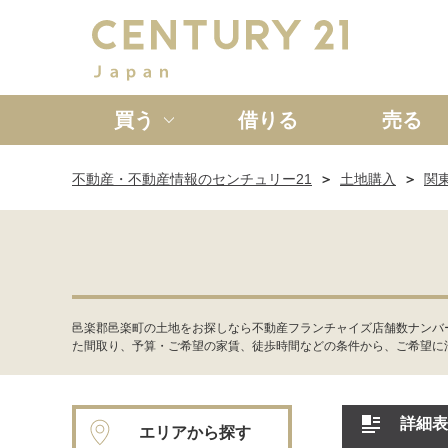
買う
借りる
売る
不動産・不動産情報のセンチュリー21
土地購入
関
新築一戸建て
中古一戸
邑楽郡邑楽町の土地をお探しなら不動産フランチャイズ店舗数ナンバ
た間取り、予算・ご希望の家賃、徒歩時間などの条件から、ご希望に
詳細表
エリアから探す