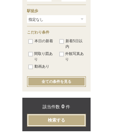
駅徒歩
こだわり条件
本日の新着
新着5日以
内
間取り図あ
外観写真あ
り
り
動画あり
全ての条件を見る
0
該当件数
件
検索する