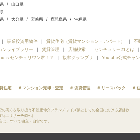
県
山口県
県
県
大分県
宮崎県
鹿児島県
沖縄県
事業投資用物件
賃貸住宅（賃貸マンション・アパート）
不
ョンライブラリー
賃貸管理
店舗検索
センチュリー21とは
ho is センチュリワン君！？
接客グランプリ
Youtube公式チャ
貸住宅
マンション売却・査定
賃貸管理
リースバック
貸の両方を取り扱う不動産仲介フランチャイズ業としての全国における店舗数
東京商工リサーチ調べ）
盟店は、すべて独立・自営です。