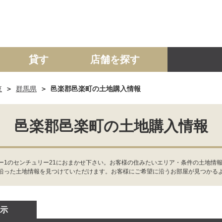
貸す
店舗を探す
東
群馬県
邑楽郡邑楽町の土地購入情報
建て
マンション
土地
事業投資用
邑楽郡邑楽町の土地購入情報
ー1のセンチュリー21におまかせ下さい。お客様の住みたいエリア・条件の土地情
沿った土地情報を見つけていただけます。お客様にご希望に沿うお部屋が見つかる
示