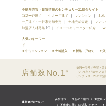
不動産売買・賃貸情報のセンチュリー21総合サイト
新築一戸建て
中古一戸建て
マンション
土地
一戸建て・一軒家売却査定
土地売却査定
マンシ
加盟店人材募集
イメージキャラクター紹介
W
人気のキーワー
ド
中古マンション
土地購入
新築一戸建て
賃
※同一屋号で売買・賃
No.1
店舗数
※
（2026年7月時点／
センチュリー21の加
会社情報
加盟のご案内
加盟店人
運営会社について
不動産に関するお問い合わせ
お