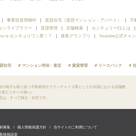
事業投資用物件
賃貸住宅（賃貸マンション・アパート）
不
ョンライブラリー
賃貸管理
店舗検索
センチュリー21とは
ho is センチュリワン君！？
接客グランプリ
Youtube公式チャ
貸住宅
マンション売却・査定
賃貸管理
リースバック
貸の両方を取り扱う不動産仲介フランチャイズ業としての全国における店舗数
東京商工リサーチ調べ）
盟店は、すべて独立・自営です。
材募集
個人情報保護方針
当サイトのご利用について
客様相談室