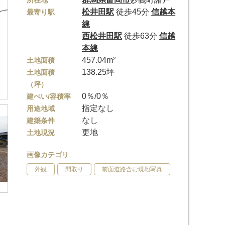
所在地
松井田駅
徒歩45分
信越本
最寄り駅
線
西松井田駅
徒歩63分
信越
本線
457.04m²
土地面積
138.25坪
土地面積
（坪）
0％/0％
建ぺい/容積率
指定なし
用途地域
なし
建築条件
更地
土地現況
画像カテゴリ
外観
間取り
前面道路含む現地写真