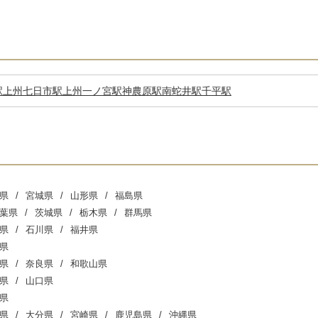
駅
上州七日市駅
上州一ノ宮駅
神農原駅
南蛇井駅
千平駅
県
宮城県
山形県
福島県
葉県
茨城県
栃木県
群馬県
県
石川県
福井県
県
県
奈良県
和歌山県
県
山口県
県
県
大分県
宮崎県
鹿児島県
沖縄県