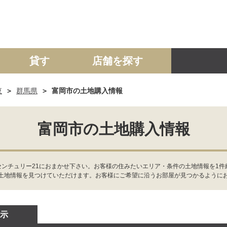
貸す
店舗を探す
東
群馬県
富岡市の土地購入情報
建て
マンション
土地
事業投資用
富岡市の土地購入情報
センチュリー21におまかせ下さい。お客様の住みたいエリア・条件の土地情報を1
土地情報を見つけていただけます。お客様にご希望に沿うお部屋が見つかるように
示