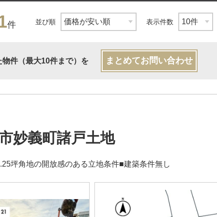
1
並び順
表示件数
件
まとめてお問い合わせ
た物件（最大10件まで）を
市妙義町諸戸土地
8.25坪角地の開放感のある立地条件■建築条件無し