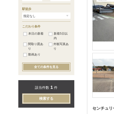
駅徒歩
こだわり条件
本日の新着
新着5日以
内
間取り図あ
外観写真あ
り
り
動画あり
全ての条件を見る
1
該当件数
件
検索する
センチュリ