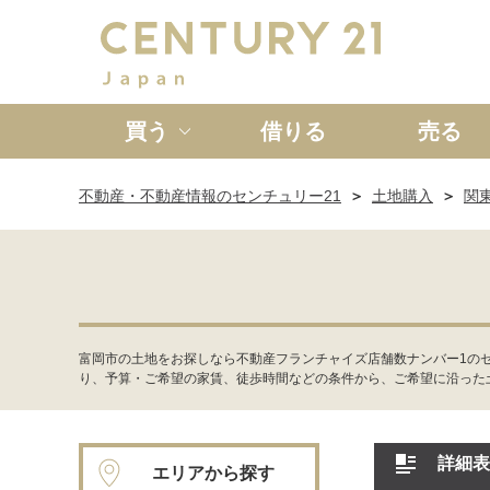
買う
借りる
売る
不動産・不動産情報のセンチュリー21
土地購入
関
新築一戸建て
中古一戸
富岡市の土地をお探しなら不動産フランチャイズ店舗数ナンバー1の
り、予算・ご希望の家賃、徒歩時間などの条件から、ご希望に沿った
詳細表
エリアから探す