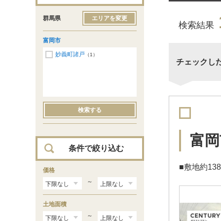
群馬県
エリアを変更
検索結果
富岡市
妙義町諸戸
（1）
チェックし
検索する
富岡
条件で絞り込む
■敷地約13
価格
～
土地面積
～