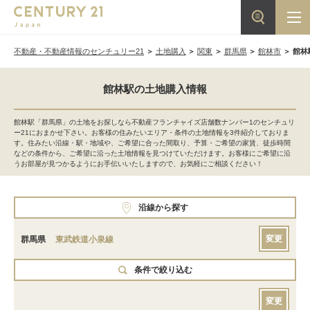
不動産・不動産情報のセンチュリー21
土地購入
関東
群馬県
館林市
館林
館林駅の土地購入情報
館林駅「群馬県」の土地をお探しなら不動産フランチャイズ店舗数ナンバー1のセンチュリ
ー21におまかせ下さい。お客様の住みたいエリア・条件の土地情報を3件紹介しておりま
す。住みたい沿線・駅・地域や、ご希望に合った間取り、予算・ご希望の家賃、徒歩時間
などの条件から、ご希望に沿った土地情報を見つけていただけます。お客様にご希望に沿
うお部屋が見つかるようにお手伝いいたしますので、お気軽にご相談ください！
沿線から探す
変更
群馬県
東武鉄道小泉線
条件で絞り込む
変更