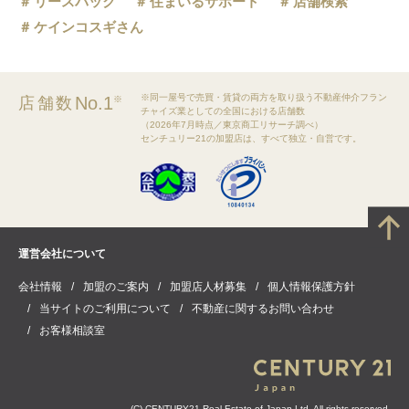
リースバック
住まいるサポート
店舗検索
ケインコスギさん
※同一屋号で売買・賃貸の両方を取り扱う不動産仲介フラン
No.1
店舗数
※
チャイズ業としての全国における店舗数
（2026年7月時点／東京商工リサーチ調べ）
センチュリー21の加盟店は、すべて独立・自営です。
運営会社について
会社情報
加盟のご案内
加盟店人材募集
個人情報保護方針
当サイトのご利用について
不動産に関するお問い合わせ
お客様相談室
(C) CENTURY21 Real Estate of Japan Ltd. All rights reserved.