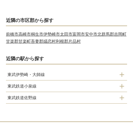
近隣の市区郡から探す
前橋市
高崎市
桐生市
伊勢崎市
太田市
富岡市
安中市
北群馬郡吉岡町
甘楽郡甘楽町
吾妻郡嬬恋村
利根郡片品村
近隣の駅から探す
東武伊勢崎・大師線
東武鉄道小泉線
川俣
館林
東武鉄道佐野線
茂林寺前
成島
館林
館林
渡瀬
本中野
多々良
篠塚
韮川