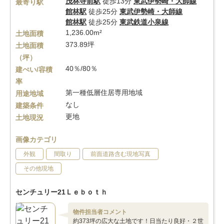
茂林寺前駅
徒歩13分
東武伊勢崎・大師線
最寄り駅
館林駅
徒歩25分
東武伊勢崎・大師線
館林駅
徒歩25分
東武鉄道小泉線
1,236.00m²
土地面積
373.89坪
土地面積
（坪）
40％/80％
建ぺい/容積
率
第一種低層住居専用地域
用途地域
なし
建築条件
更地
土地現況
画像カテゴリ
外観
間取り
前面道路含む現地写真
その他現地
センチュリー21Ｌｅｂｏｔｈ
物件担当者コメント
約373坪の広大な土地です！日当たり良好・２世