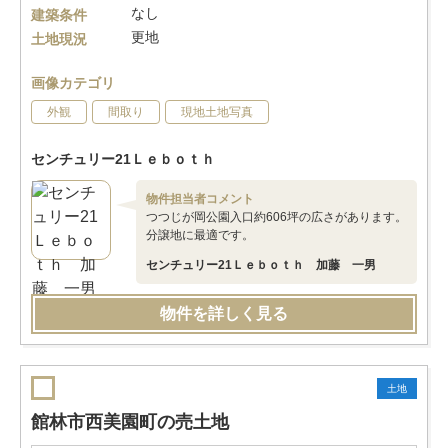
なし
建築条件
更地
土地現況
画像カテゴリ
外観
間取り
現地土地写真
センチュリー21Ｌｅｂｏｔｈ
物件担当者コメント
つつじが岡公園入口約606坪の広さがあります。
分譲地に最適です。
センチュリー21Ｌｅｂｏｔｈ 加藤 一男
物件を詳しく見る
土地
館林市西美園町の売土地