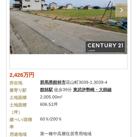
2,426万円
群馬県
館林市
花山町3039-1,3039-4
所在地
館林駅
徒歩39分
東武伊勢崎・大師線
最寄り駅
2,005.00m²
土地面積
606.51坪
土地面積
（坪）
60％/200％
建ぺい/容積
率
第一種中高層住居専用地域
用途地域