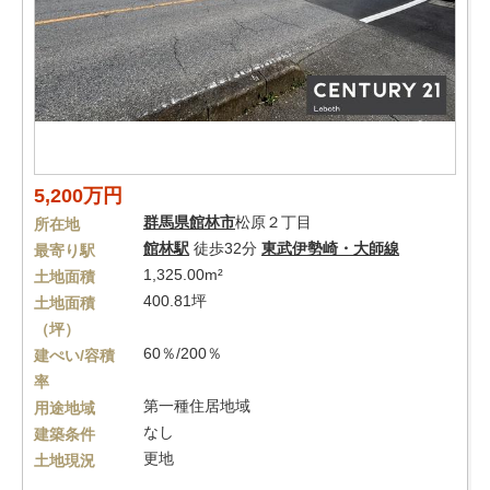
5,200万円
群馬県
館林市
松原２丁目
所在地
館林駅
徒歩32分
東武伊勢崎・大師線
最寄り駅
1,325.00m²
土地面積
400.81坪
土地面積
（坪）
60％/200％
建ぺい/容積
率
第一種住居地域
用途地域
なし
建築条件
更地
土地現況